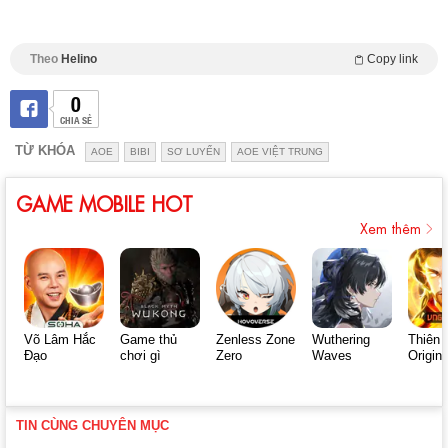
Theo
Helino
Copy link
0
CHIA SẺ
TỪ KHÓA
AOE
BIBI
SƠ LUYẾN
AOE VIỆT TRUNG
GAME MOBILE HOT
Xem thêm
Võ Lâm Hắc
Game thủ
Zenless Zone
Wuthering
Thiên 
Đạo
chơi gì
Zero
Waves
Origin
TIN CÙNG CHUYÊN MỤC