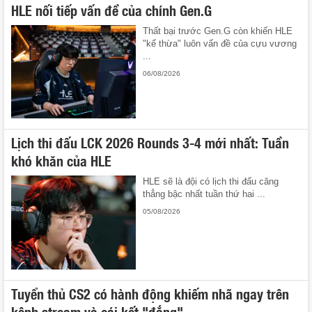
HLE nối tiếp vấn đề của chính Gen.G
Thất bại trước Gen.G còn khiến HLE
"kế thừa" luôn vấn đề của cựu vương
...
06/08/2026
Lịch thi đấu LCK 2026 Rounds 3-4 mới nhất: Tuần
khó khăn của HLE
HLE sẽ là đội có lịch thi đấu căng
thẳng bậc nhất tuần thứ hai ...
05/08/2026
Tuyển thủ CS2 có hành động khiếm nhã ngay trên
kênh stream và cái kết "đắng"