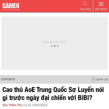
TÌM KIẾM
MỞ RỘNG
ESPORTS
QUAY LẠI
Cao thủ AoE Trung Quốc Sơ Luyến nói
gì trước ngày đại chiến với BiBi?
Sầu Thiên Thu
| 11:31 23/03/2019