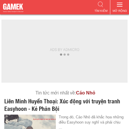
TÌM KIẾM
MỞ RỘNG
Tin tức mới nhất về:
Cáo Nhỏ
Liên Minh Huyền Thoại: Xúc động với truyện tranh
Easyhoon - Kẻ Phản Bội
Trong đó, Cáo Nhỏ đã khắc họa những
điều Easyhoon suy nghĩ và phải chịu
...