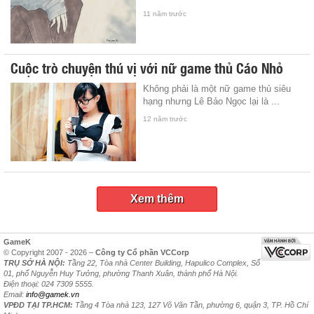
11 năm trước
Cuộc trò chuyện thú vị với nữ game thủ Cáo Nhỏ
Không phải là một nữ game thủ siêu
hạng nhưng Lê Bảo Ngọc lại là ...
12 năm trước
Xem thêm
GameK
© Copyright 2007 - 2026 –
Công ty Cổ phần VCCorp
TRỤ SỞ HÀ NỘI:
Tầng 22, Tòa nhà Center Building, Hapulico Complex, Số
01, phố Nguyễn Huy Tưởng, phường Thanh Xuân, thành phố Hà Nội.
Điện thoại: 024 7309 5555.
Email:
info@gamek.vn
VPĐD TẠI TP.HCM:
Tầng 4 Tòa nhà 123, 127 Võ Văn Tần, phường 6, quận 3, TP. Hồ Chí