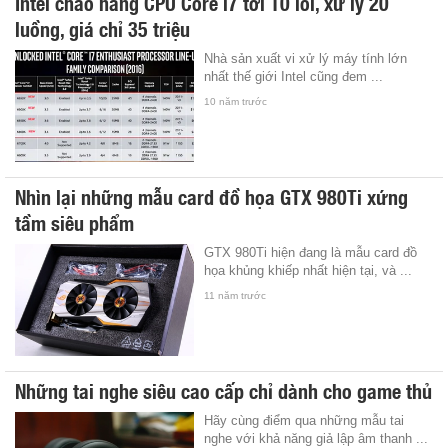
Intel chào hàng CPU Core i7 tới 10 lõi, xử lý 20
luồng, giá chỉ 35 triệu
Nhà sản xuất vi xử lý máy tính lớn
nhất thế giới Intel cũng đem ...
10 năm trước
Nhìn lại những mẫu card đồ họa GTX 980Ti xứng
tầm siêu phẩm
GTX 980Ti hiện đang là mẫu card đồ
họa khủng khiếp nhất hiện tại, và ...
11 năm trước
Những tai nghe siêu cao cấp chỉ dành cho game thủ
Hãy cùng điểm qua những mẫu tai
nghe với khả năng giả lập âm thanh ...