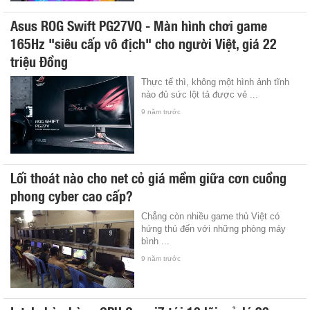
Asus ROG Swift PG27VQ - Màn hình chơi game
165Hz "siêu cấp vô địch" cho người Việt, giá 22
triệu Đồng
Thực tế thì, không một hình ảnh tĩnh
nào đủ sức lột tả được vẻ ...
9 năm trước
Lối thoát nào cho net cỏ giá mềm giữa cơn cuồng
phong cyber cao cấp?
Chẳng còn nhiều game thủ Việt có
hứng thú đến với những phòng máy
bình ...
9 năm trước