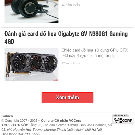
11 năm trước
Đánh giá card đồ họa Gigabyte GV-N980G1 Gaming-
4GD
Chiếc card đồ họa sử dụng GPU GTX
980 này được coi là một trong ...
12 năm trước
Xem thêm
GameK
© Copyright 2007 - 2026 –
Công ty Cổ phần VCCorp
TRỤ SỞ HÀ NỘI:
Tầng 22, Tòa nhà Center Building, Hapulico Complex, Số
01, phố Nguyễn Huy Tưởng, phường Thanh Xuân, thành phố Hà Nội.
Điện thoại: 024 7309 5555.