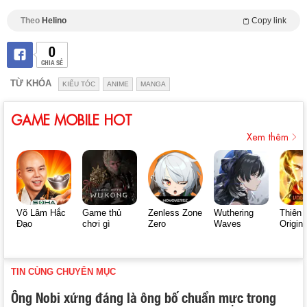
Theo
Helino
Copy link
0
CHIA SẺ
TỪ KHÓA
KIỂU TÓC
ANIME
MANGA
GAME MOBILE HOT
Xem thêm
Võ Lâm Hắc
Game thủ
Zenless Zone
Wuthering
Thiên 
Đạo
chơi gì
Zero
Waves
Origin
TIN CÙNG CHUYÊN MỤC
Ông Nobi xứng đáng là ông bố chuẩn mực trong