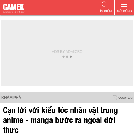
TÌM KIẾM
MỞ RỘNG
KHÁM PHÁ
QUAY LẠI
Cạn lời với kiểu tóc nhân vật trong
anime - manga bước ra ngoài đời
thực