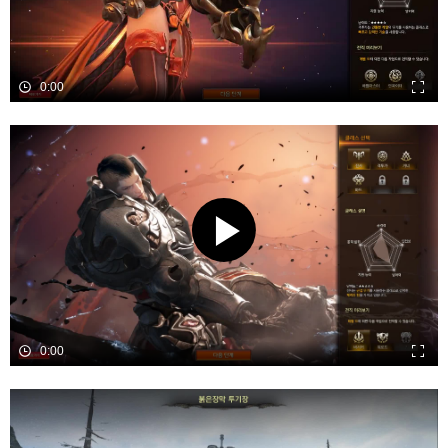
0:00
0:00