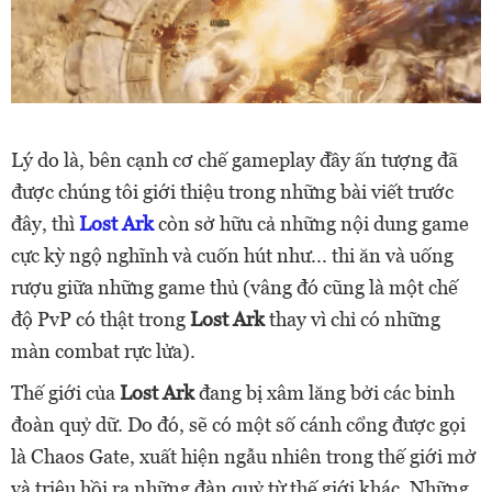
Lý do là, bên cạnh cơ chế gameplay đầy ấn tượng đã
được chúng tôi giới thiệu trong những bài viết trước
đây, thì
Lost Ark
còn sở hữu cả những nội dung game
cực kỳ ngộ nghĩnh và cuốn hút như... thi ăn và uống
rượu giữa những game thủ (vâng đó cũng là một chế
độ PvP có thật trong
Lost Ark
thay vì chỉ có những
màn combat rực lửa).
Thế giới của
Lost Ark
đang bị xâm lăng bởi các binh
đoàn quỷ dữ. Do đó, sẽ có một số cánh cổng được gọi
là Chaos Gate, xuất hiện ngẫu nhiên trong thế giới mở
và triệu hồi ra những đàn quỷ từ thế giới khác. Những