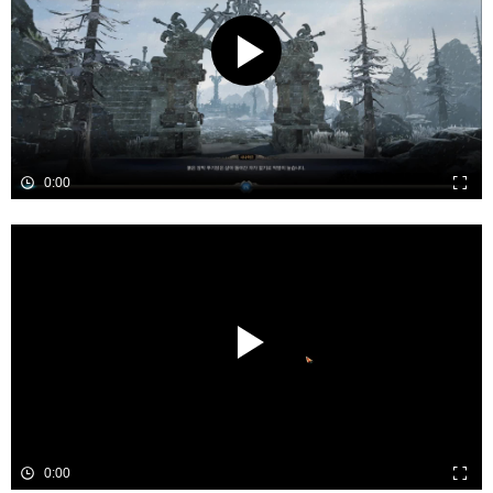
0:00
0:00