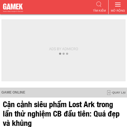
TÌM KIẾM
MỞ RỘNG
GAME ONLINE
QUAY LẠI
Cận cảnh siêu phẩm Lost Ark trong
lần thử nghiệm CB đầu tiên: Quá đẹp
và khủng