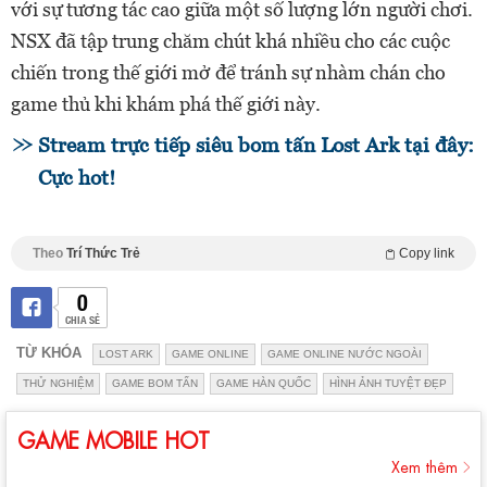
với sự tương tác cao giữa một số lượng lớn người chơi.
NSX đã tập trung chăm chút khá nhiều cho các cuộc
chiến trong thế giới mở để tránh sự nhàm chán cho
game thủ khi khám phá thế giới này.
Stream trực tiếp siêu bom tấn Lost Ark tại đây:
Cực hot!
Theo
Trí Thức Trẻ
Copy link
0
CHIA SẺ
TỪ KHÓA
LOST ARK
GAME ONLINE
GAME ONLINE NƯỚC NGOÀI
THỬ NGHIỆM
GAME BOM TẤN
GAME HÀN QUỐC
HÌNH ẢNH TUYỆT ĐẸP
GAME MOBILE HOT
Xem thêm