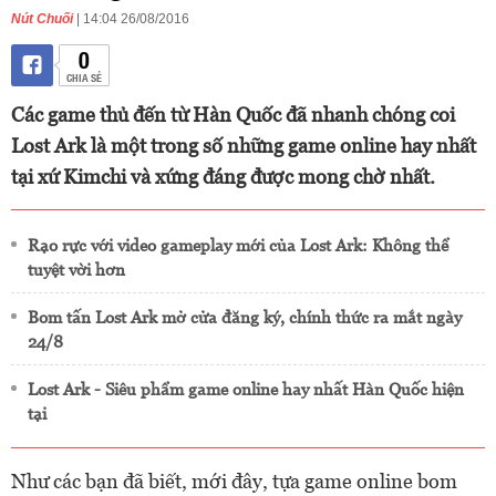
Nút Chuối
| 14:04 26/08/2016
0
CHIA SẺ
Các game thủ đến từ Hàn Quốc đã nhanh chóng coi
Lost Ark là một trong số những game online hay nhất
tại xứ Kimchi và xứng đáng được mong chờ nhất.
Rạo rực với video gameplay mới của Lost Ark: Không thể
tuyệt vời hơn
Bom tấn Lost Ark mở cửa đăng ký, chính thức ra mắt ngày
24/8
Lost Ark - Siêu phẩm game online hay nhất Hàn Quốc hiện
tại
Như các bạn đã biết, mới đây, tựa game online bom