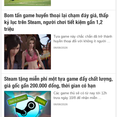
Bom tấn game huyền thoại lại chạm đáy giá, thấp
kỷ lục trên Steam, người chơi tiết kiệm gần 1,2
triệu
Tựa game này chắc chắn đã trở thành
huyền thoại đối với không ít người ...
06/08/2026
Steam tặng miễn phí một tựa game đầy chất lượng,
giá gốc gần 200.000 đồng, thời gian có hạn
Các game thủ sẽ có từ nay tới 12h
trưa ngày 10/8 để nhận miễn ...
06/08/2026