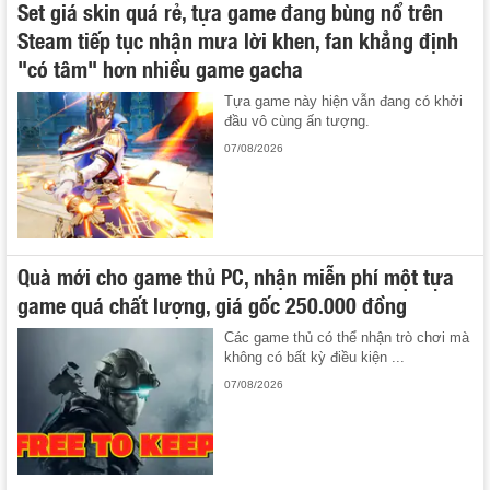
Set giá skin quá rẻ, tựa game đang bùng nổ trên
Steam tiếp tục nhận mưa lời khen, fan khẳng định
"có tâm" hơn nhiều game gacha
Tựa game này hiện vẫn đang có khởi
đầu vô cùng ấn tượng.
07/08/2026
Quà mới cho game thủ PC, nhận miễn phí một tựa
game quá chất lượng, giá gốc 250.000 đồng
Các game thủ có thể nhận trò chơi mà
không có bất kỳ điều kiện ...
07/08/2026