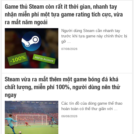
Game thủ Steam còn rất ít thời gian, nhanh tay
nhận miễn phí một tựa game rating tích cực, vừa
ra mắt năm ngoái
Người dùng Steam cần nhanh tay
trước khi tựa game này chính thức bị
gỡ ...
07/08/2026
Steam vừa ra mắt thêm một game bóng đá khá
chất lượng, miễn phí 100%, người dùng nên thử
ngay
Các tín đồ của dòng game thể thao
hoàn toàn có thể thư giãn với ...
06/08/2026