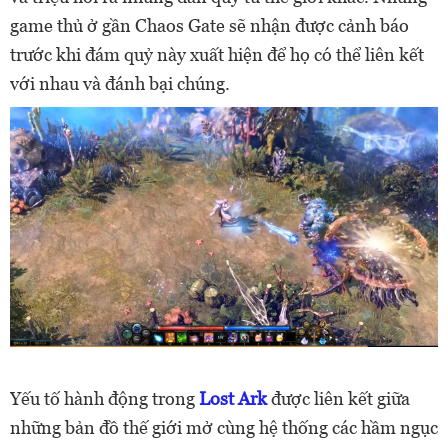
game thủ ở gần Chaos Gate sẽ nhận được cảnh báo
trước khi đám quỷ này xuất hiện để họ có thể liên kết
với nhau và đánh bại chúng.
Yếu tố hành động trong
Lost Ark
được liên kết giữa
những bản đồ thế giới mở cùng hệ thống các hầm ngục