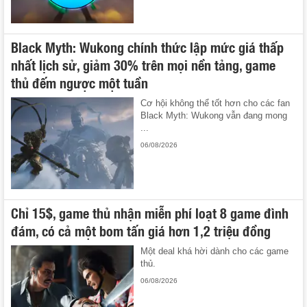
Black Myth: Wukong chính thức lập mức giá thấp
nhất lịch sử, giảm 30% trên mọi nền tảng, game
thủ đếm ngược một tuần
Cơ hội không thể tốt hơn cho các fan
Black Myth: Wukong vẫn đang mong
...
06/08/2026
Chỉ 15$, game thủ nhận miễn phí loạt 8 game đình
đám, có cả một bom tấn giá hơn 1,2 triệu đồng
Một deal khá hời dành cho các game
thủ.
06/08/2026