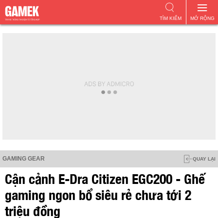
TÌM KIẾM
MỞ RỘNG
GAMING GEAR
QUAY LẠI
Cận cảnh E-Dra Citizen EGC200 - Ghế
gaming ngon bổ siêu rẻ chưa tới 2
triệu đồng