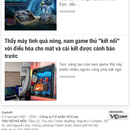
Epic, dấu ...
04/06/2026
Thấy máy tính quá nóng, nam game thủ "kết nối"
với điều hòa cho mát và cái kết được cảnh báo
trước
Sức sáng tạo của nam game thủ này
khiến nhiều người cũng phải bất ngờ.
26/05/2026
GameK
© Copyright 2007 - 2026 –
Công ty Cổ phần VCCorp
TRỤ SỞ HÀ NỘI:
Tầng 22, Tòa nhà Center Building, Hapulico Complex, Số
01, phố Nguyễn Huy Tưởng, phường Thanh Xuân, thành phố Hà Nội.
Điện thoại: 024 7309 5555.