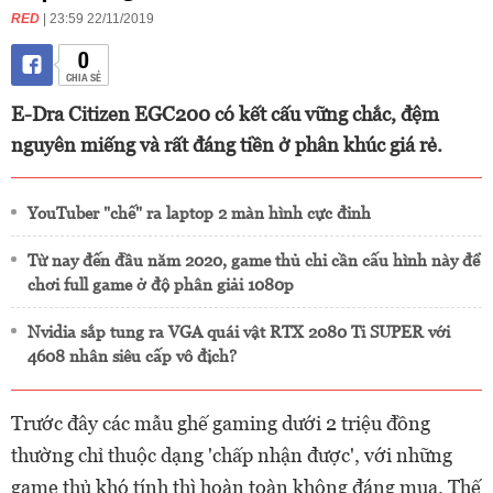
RED
| 23:59 22/11/2019
0
CHIA SẺ
E-Dra Citizen EGC200 có kết cấu vững chắc, đệm
nguyên miếng và rất đáng tiền ở phân khúc giá rẻ.
YouTuber "chế" ra laptop 2 màn hình cực đỉnh
Từ nay đến đầu năm 2020, game thủ chỉ cần cấu hình này để
chơi full game ở độ phân giải 1080p
Nvidia sắp tung ra VGA quái vật RTX 2080 Ti SUPER với
4608 nhân siêu cấp vô địch?
Trước đây các mẫu ghế gaming dưới 2 triệu đồng
thường chỉ thuộc dạng 'chấp nhận được', với những
game thủ khó tính thì hoàn toàn không đáng mua. Thế