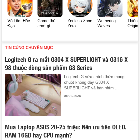
Võ Lâm Hắc
Game thủ
Zenless Zone
Wuthering
Thiên 
Đạo
chơi gì
Zero
Waves
Origin
TIN CÙNG CHUYÊN MỤC
Logitech G ra mắt G304 X SUPERLIGHT và G316 X
98 thuộc dòng sản phẩm G3 Series
Logitech G vừa chính thức mang
chuột không dây G304 X
SUPERLIGHT và bàn phím ...
06/08/2026
Mua Laptop ASUS 20-25 triệu: Nên ưu tiên OLED,
RAM 16GB hay CPU mạnh?