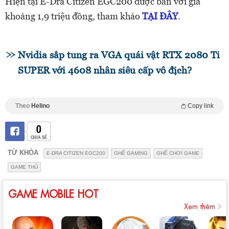
Hiện tại E-Dra Citizen EGC200 được bán với giá
khoảng 1,9 triệu đồng, tham khảo
TẠI ĐÂY
.
Nvidia sắp tung ra VGA quái vật RTX 2080 Ti
SUPER với 4608 nhân siêu cấp vô địch?
Theo
Helino
Copy link
0
CHIA SẺ
TỪ KHÓA
E-DRA CITIZEN EGC200
GHẾ GAMING
GHẾ CHƠI GAME
GAME THỦ
GAME MOBILE HOT
Xem thêm