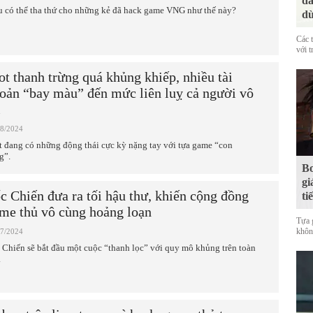
đá
u có thể tha thứ cho những kẻ đã hack game VNG như thế này?
dù
Các 
với t
ot thanh trừng quá khủng khiếp, nhiều tài
oản “bay màu” đến mức liên luỵ cả người vô
i
08/2024
t đang có những động thái cực kỳ nặng tay với tựa game “con
g”.
Bo
gi
c Chiến đưa ra tối hậu thư, khiến cộng đồng
ti
me thủ vô cùng hoảng loạn
Tựa 
không
07/2024
 Chiến sẽ bắt đầu một cuộc “thanh lọc” với quy mô khủng trên toàn
.