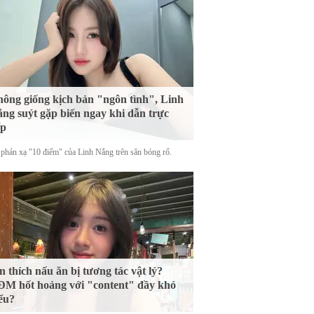
ông giống kịch bản "ngôn tình", Linh
ng suýt gặp biến ngay khi dẫn trực
ếp
phản xạ "10 điểm" của Linh Nắng trên sân bóng rổ.
n thích nấu ăn bị tương tác vật lý?
M hốt hoảng với "content" đầy khó
ểu?