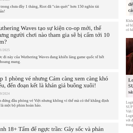
đế
 trong chưa đầy 1 tháng, Riot đã “càn quét” hơn 150 nghìn tài
cá
ản!
Khôn
sở h
thering Waves tạo sự kiện co-op mới, thế
có hà
ưng người chơi nào tham gia sẽ bị cấm tới 10
ăm?
01/2025
c đi này của Wuthering Waves đang khiến làng game quốc tế hết
 hoang mang.
p 1 phòng vé nhưng Cám càng xem càng khó
Lo
ểu, đến đoạn kết là khán giả buông xuôi!
S
sả
09/2024
 đứng đầu phòng vé Việt nhưng không vì thế mà có thể khẳng định
Logi
 là một bộ phim hoàn hảo.
SUPE
Việt
Logi
với 
trung
nh 18+ Tấm để ngực trần: Gây sốc và phản