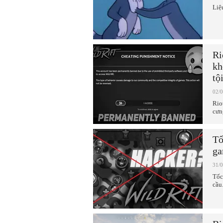
Liệ
Ri
kh
tộ
02/
Rio
cưn
Tố
ga
31/
Tốc
cầu