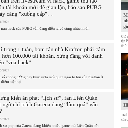
 ban trên livestream vì hack, game thủ tạo
ôn tài khoản mới để gian lận, bảo sao PUBG
ày càng "xuống cấp"…
Mộ
nh
06/2024
gi
 nạn hack của PUBG vẫn đang diễn ra vô cùng nhức nhối.
Giữa
tập 
giữ 
ỉ trong 1 tuần, bom tấn nhà Krafton phải cấm
i hơn 100.000 tài khoản, xứng đáng với danh
ệu “vua hack”
05/2024
 số không tưởng này thực sự là mối quan ngại to lớn của Krafton ở
 điểm hiện tại.
ứng kiến án phạt “lịch sử”, fan Liên Quân
t ngờ chỉ trích Garena đang “làm quá” vấn
HL
?
Thất
05/2024
của 
h xử phạt của Garena đang khiến nhiều game thủ Liên Quân bất