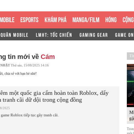
MOBILE
ESPORTS
KHÁM PHÁ
MANGA/FILM
HÓNG
CỘNG
 QUÂN MOBILE
LMHT: TỐC CHIẾN
GAMING GEAR
GAME ON
g tin mới về
Cám
Ti
 NHẬT
Thứ sáu, 15/08/2025 14:16
ửi, chia sẻ với bạn bè nhé!
êm một quốc gia cấm hoàn toàn Roblox, dấy
n tranh cãi dữ dội trong cộng đồng
08/2025
Mộ
 game Roblox tiếp tục gây tranh cãi.
g
Tron
một 