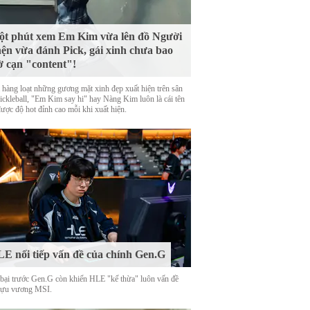
t phút xem Em Kim vừa lên đồ Người
ện vừa đánh Pick, gái xinh chưa bao
ờ cạn "content"!
 hàng loạt những gương mặt xinh đẹp xuất hiện trên sân
Pickleball, "Em Kim say hi" hay Nàng Kim luôn là cái tên
được độ hot đỉnh cao mỗi khi xuất hiện.
E nối tiếp vấn đề của chính Gen.G
 bại trước Gen.G còn khiến HLE "kế thừa" luôn vấn đề
cựu vương MSI.