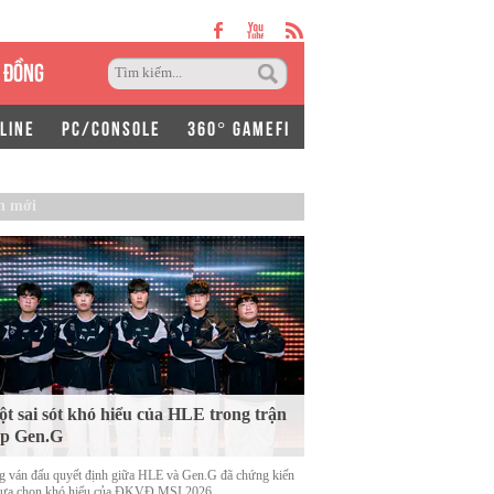
 ĐỒNG
LINE
PC/CONSOLE
360° GAMEFI
n mới
t sai sót khó hiểu của HLE trong trận
ặp Gen.G
g ván đấu quyết định giữa HLE và Gen.G đã chứng kiến
lựa chọn khó hiểu của ĐKVĐ MSI 2026.