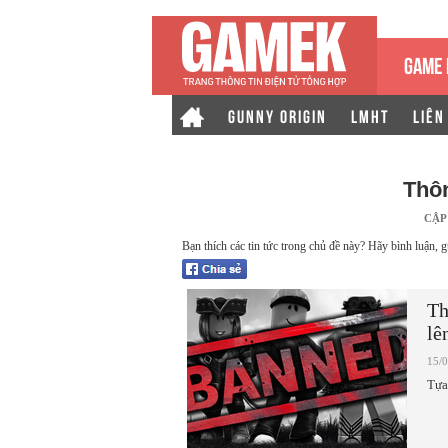
GAME 
GUNNY ORIGIN
LMHT
LIÊN
Thôn
CẬP
Bạn thích các tin tức trong chủ đề này? Hãy bình luận, g
Th
lê
15/
Tựa