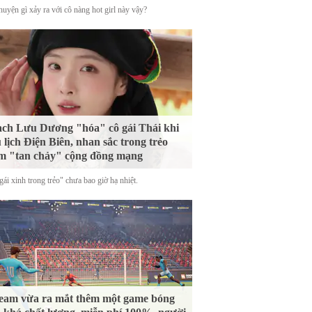
uyện gì xảy ra với cô nàng hot girl này vậy?
ch Lưu Dương "hóa" cô gái Thái khi
 lịch Điện Biên, nhan sắc trong trẻo
m "tan chảy" cộng đồng mạng
ái xinh trong trẻo" chưa bao giờ hạ nhiệt.
eam vừa ra mắt thêm một game bóng