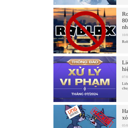
Ro
80
nh
10/
Rob
Li
hi
07/
Liê
chu
Ha
xỏ
05/