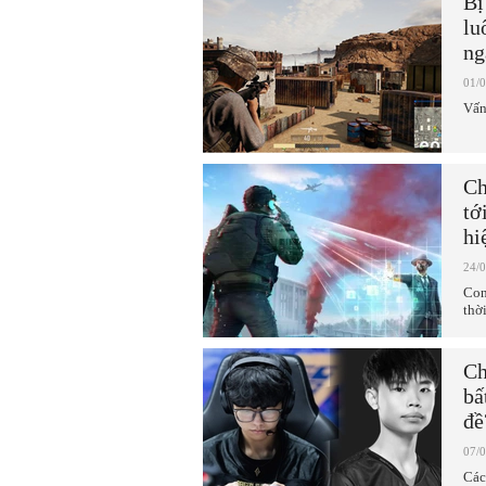
Bị
lu
ng
01/
Vấn
Ch
tớ
hi
24/
Con
thời
Ch
bấ
đề
07/
Các