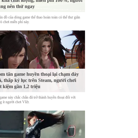
 khá chất lượng, miễn phí 100%, người
ng nên thử ngay
tín đồ của dòng game thể thao hoàn toàn có thể thư giãn
rò chơi miễn phí này.
m tấn game huyền thoại lại chạm đáy
á, thấp kỷ lục trên Steam, người chơi
ết kiệm gần 1,2 triệu
game này chắc chắn đã trở thành huyền thoại đối với
 ít người chơi VIệt.