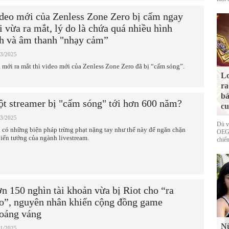
deo mới của Zenless Zone Zero bị cấm ngay
i vừa ra mắt, lý do là chứa quá nhiều hình
h và âm thanh "nhạy cảm”
03/2025
 mới ra mắt thì video mới của Zenless Zone Zero đã bị “cấm sóng”.
Lo
ra
bả
t streamer bị "cấm sóng" tới hơn 600 năm?
cu
03/2025
Dù v
 có những biện pháp trừng phạt nặng tay như thế này để ngăn chặn
OEG 
biến tướng của ngành livestream.
chiếm
n 150 nghìn tài khoản vừa bị Riot cho “ra
o”, nguyên nhân khiến cộng đồng game
oáng váng
Nữ
01/2025