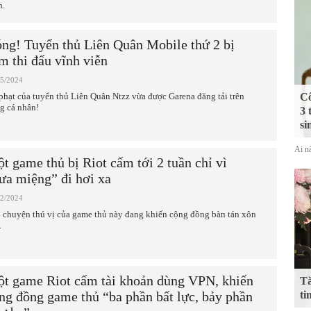
h.
ng! Tuyển thủ Liên Quân Mobile thứ 2 bị
m thi đấu vĩnh viễn
05/2024
phạt của tuyển thủ Liên Quân Ntzz vừa được Garena đăng tải trên
Cô
ng cá nhân!
3 
si
Ai nấ
t game thủ bị Riot cấm tới 2 tuần chỉ vì
ưa miệng” đi hơi xa
02/2024
 chuyện thú vị của game thủ này đang khiến cộng đồng bàn tán xôn
.
t game Riot cấm tài khoản dùng VPN, khiến
Tă
ng đồng game thủ “ba phần bất lực, bảy phần
ti