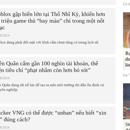
Có ch
blox gặp biến lớn tại Thổ Nhĩ Kỳ, khiến hơn
 triệu game thủ “bay màu” chỉ trong một nốt
ạc
08/2024
lox đang phải đối mặt với lệnh cấm chưa từng có trong lịch sử.
Bạ
du
ên Quân cấm gần 100 nghìn tài khoản, thể
là
ện tiêu chí “phạt nhầm còn hơn bỏ sót”
Gu "g
08/2024
n Quân đang rất nỗ lực để tạo ra một môi trường thi đấu ổn định và
yên nghiệp.
cker VNG có thể được “unban” nếu biết “xin
” đúng cách?
St
08/2024