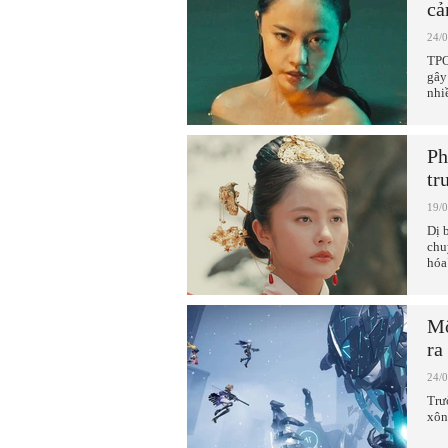
c
24/
TPO
gây
nhi
Ph
tr
19/
Dị 
chu
hóa
Mộ
ra
24/
Trư
xôn