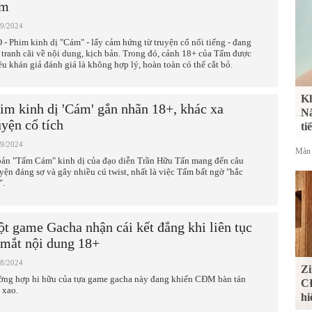
ảm
09/2024
 - Phim kinh dị "Cám" - lấy cảm hứng từ truyện cổ nổi tiếng - đang
 tranh cãi về nội dung, kịch bản. Trong đó, cảnh 18+ của Tấm được
ều khán giả đánh giá là không hợp lý, hoàn toàn có thể cắt bỏ.
Kh
im kinh dị 'Cám' gắn nhãn 18+, khác xa
Nắ
uyện cổ tích
ti
09/2024
Màn 
bản "Tấm Cám" kinh dị của đạo diễn Trần Hữu Tấn mang đến câu
yện đáng sợ và gây nhiều cú twist, nhất là việc Tấm bất ngờ "hắc
".
t game Gacha nhận cái kết đắng khi liên tục
 mắt nội dung 18+
08/2024
Zi
ờng hợp hi hữu của tựa game gacha này đang khiến CĐM bàn tán
CĐ
 xao.
hi