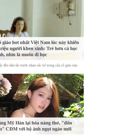
 giáo hot nhất Việt Nam lúc này khiến
triệu người khen xinh: Trẻ hơn cả học
nh, nhìn là muốn đi học
y đều tấm tắc trước nhan sắc trẻ trung của cô giáo này.
ng Mỹ Hàn lại hóa nàng thơ, "đốn
m" CĐM với bộ ảnh ngọt ngào mới