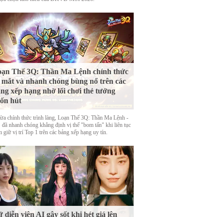
ạn Thế 3Q: Thần Ma Lệnh chính thức
 mắt và nhanh chóng bùng nổ trên các
ng xếp hạng nhờ lối chơi thẻ tướng
ốn hút
ừa chính thức trình làng, Loạn Thế 3Q: Thần Ma Lệnh -
đã nhanh chóng khẳng định vị thế "bom tấn" khi liên tục
 giữ vị trí Top 1 trên các bảng xếp hạng uy tín.
 diễn viên AI gây sốt khi hét giá lên