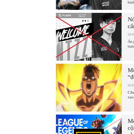
bìn
Nó
cấ
06/
Án 
tra
Mộ
“đ
06/
Câu
xao
Mộ
cộ