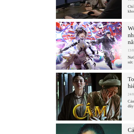
Chỉ
kho
Wu
nh
n
13/
Nướ
sức
To
hi
24/
Cám
đây
Cả