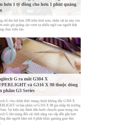
n hơn 1 tỷ đồng cho hơn 1 phút quảng
o
g chỉ thu hút hơn 200 triệu lượt xem, nhân vật ảo này còn
ữu mức giá quảng cáo vượt xa nhiều ngôi sao người thật
ng chục triệu fan.
gitech G ra mắt G304 X
UPERLIGHT và G316 X 98 thuộc dòng
n phẩm G3 Series
tech G vừa chính thức mang chuột không dây G304 X
RLIGHT và bàn phím cơ G316 X 98 gia nhập thị trường
 Nam. Sự kiện này đánh dấu bước chuyển quan trọng của
tech G khi mang đến các tính năng cao cấp đến gần hơn
đông đảo người hâm mộ ở phân khúc gaming gear tầm
.