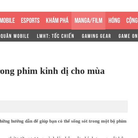
MOBILE
ESPORTS
KHÁM PHÁ
MANGA/FILM
HÓNG
CỘNG
 QUÂN MOBILE
LMHT: TỐC CHIẾN
GAMING GEAR
GAME ON
rong phim kinh dị cho mùa
những hướng dẫn để giúp bạn có thể sống sót trong một bộ phim