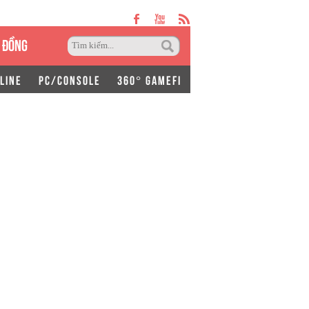
 ĐỒNG
LINE
PC/CONSOLE
360° GAMEFI