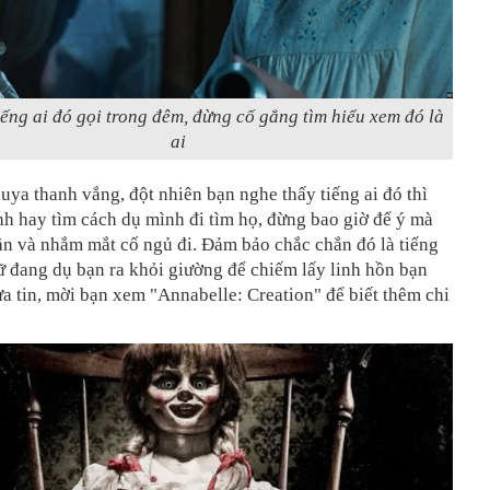
ếng ai đó gọi trong đêm, đừng cố gắng tìm hiểu xem đó là
ai
ya thanh vắng, đột nhiên bạn nghe thấy tiếng ai đó thì
h hay tìm cách dụ mình đi tìm họ, đừng bao giờ để ý mà
ăn và nhắm mắt cố ngủ đi. Đảm bảo chắc chắn đó là tiếng
ữ đang dụ bạn ra khỏi giường để chiếm lấy linh hồn bạn
a tin, mời bạn xem "Annabelle: Creation" để biết thêm chi