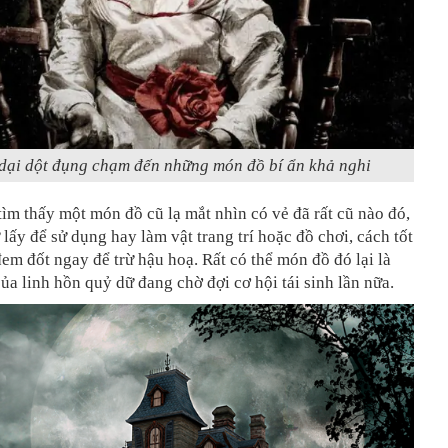
dại dột đụng chạm đến những món đồ bí ẩn khả nghi
tìm thấy một món đồ cũ lạ mắt nhìn có vẻ đã rất cũ nào đó,
 lấy để sử dụng hay làm vật trang trí hoặc đồ chơi, cách tốt
đem đốt ngay để trừ hậu hoạ. Rất có thể món đồ đó lại là
của linh hồn quỷ dữ đang chờ đợi cơ hội tái sinh lần nữa.