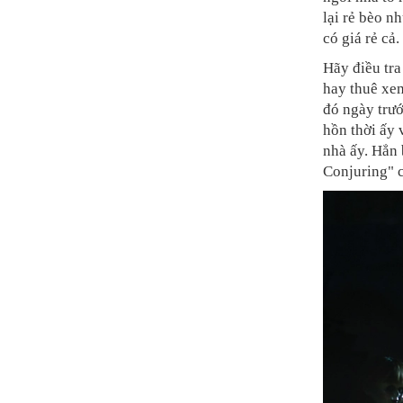
lại rẻ bèo n
có giá rẻ cả.
Hãy điều tra
hay thuê xem
đó ngày trướ
hồn thời ấy
nhà ấy. Hẳn
Conjuring" 