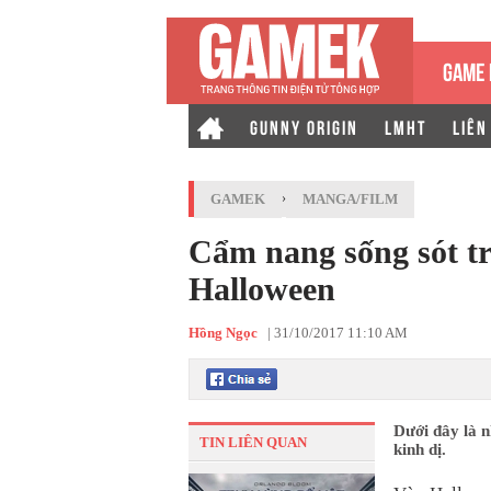
GAME 
GUNNY ORIGIN
LMHT
LIÊN
GAMEK
›
MANGA/FILM
Cẩm nang sống sót t
Halloween
Hồng Ngọc
|
31/10/2017 11:10 AM
Dưới đây là 
TIN LIÊN QUAN
kinh dị.