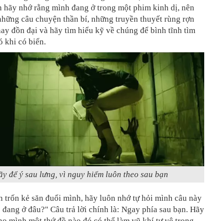
n hãy nhớ rằng mình đang ở trong một phim kinh dị, nên
những câu chuyện thần bí, những truyền thuyết rùng rợn
hay đồn đại và hãy tìm hiểu kỹ về chúng để bình tĩnh tìm
 khi có biến.
y để ý sau lưng, vì nguy hiểm luôn theo sau bạn
n trốn kẻ săn đuổi mình, hãy luôn nhớ tự hỏi mình câu này
 đang ở đâu?" Câu trả lời chính là: Ngay phía sau bạn. Hãy
cho mình một thứ đồ nào đó có thể làm vũ khí tự vệ trong