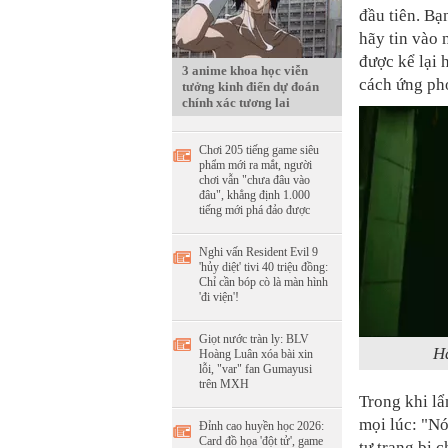
đầu tiên. Bạ
hãy tin vào 
được kể lại 
3 anime khoa học viễn
cách ứng phó
tưởng kinh điển dự đoán
chính xác tương lai
Chơi 205 tiếng game siêu
phẩm mới ra mắt, người
chơi vẫn "chưa đâu vào
đâu", khẳng định 1.000
tiếng mới phá đảo được
Nghi vấn Resident Evil 9
'hủy diệt' tivi 40 triệu đồng:
Chỉ cần bóp cò là màn hình
'đi viện'!
Giọt nước tràn ly: BLV
Hã
Hoàng Luân xóa bài xin
lỗi, "var" fan Gumayusi
trên MXH
Trong khi lẩ
mọi lúc: "Nó
Đỉnh cao huyền học 2026:
Card đồ họa 'đột tử', game
tự trang bị 