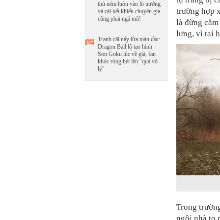
thủ ném luôn vào lò nướng
trường hợp x
và cái kết khiến chuyên gia
cũng phải ngả mũ!
là đừng cắm
lưng, vì tai 
Tranh cãi nảy lửa toàn cầu:
Dragon Ball lộ tạo hình
Son Goku lúc về già, fan
khóc ròng hét lên "quá vô
lý"
Trong trườn
ngôi nhà to 