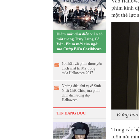
Vào Hallowe
phim kinh dị
một thế lực 
Điểm mặt dàn diễn viên có
mặt trong Truy Lùng Cổ
Vật - Phim mới của ngôi
sao Cướp Biển Caribbean
10 nhân vật phim được yêu
thích nhất tại Mỹ trong
mùa Halloween 2017
Những điều thú vị về Sinh
Nhật Chết Chóc, tựa phim
đình đám trong dịp
Halloween
TIN ĐÁNG ĐỌC
Đừng bao 
Trong các b
luôn nói mìn