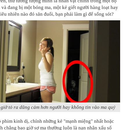
en, thử tưởng tượng mình là nhân vật chính trong một bộ
 và đang bị một bóng ma, một kẻ giết người hàng loạt hay
siêu nhiên nào đó săn đuổi, bạn phải làm gì để sống sót?
giờ tỏ ra dũng cảm hơn người hay không tin vào ma quỷ
ộ phim kinh dị, chính những kẻ "mạnh miệng" nhất hoặc
h chẳng bao giờ sợ ma thường luôn là nạn nhân xấu số