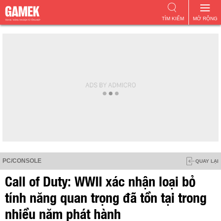
TÌM KIẾM
MỞ RỘNG
PC/CONSOLE
QUAY LẠI
Call of Duty: WWII xác nhận loại bỏ
tính năng quan trọng đã tồn tại trong
nhiều năm phát hành