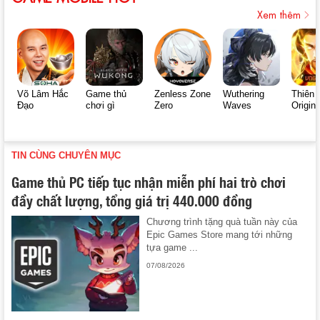
Xem thêm
Võ Lâm Hắc
Game thủ
Zenless Zone
Wuthering
Thiên 
Đạo
chơi gì
Zero
Waves
Origin
TIN CÙNG CHUYÊN MỤC
Game thủ PC tiếp tục nhận miễn phí hai trò chơi
đầy chất lượng, tổng giá trị 440.000 đồng
Chương trình tặng quà tuần này của
Epic Games Store mang tới những
tựa game ...
07/08/2026