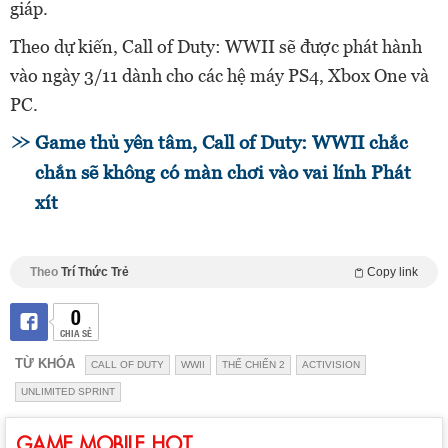
giáp.
Theo dự kiến, Call of Duty: WWII sẽ được phát hành
vào ngày 3/11 dành cho các hệ máy PS4, Xbox One và
PC.
Game thủ yên tâm, Call of Duty: WWII chắc
chắn sẽ không có màn chơi vào vai lính Phát
xít
Theo
Trí Thức Trẻ
Copy link
0
CHIA SẺ
TỪ KHÓA
CALL OF DUTY
WWII
THẾ CHIẾN 2
ACTIVISION
UNLIMITED SPRINT
GAME MOBILE HOT