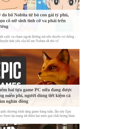
 do bố Nobita từ bỏ con gái tỷ phú,
ọn cô nữ sinh tình cờ va phải trên
ường
ột cuộc va chạm ngoài đường mà nên duyên vợ chồng -
huyện tình yêu của bố mẹ Nobita rất thú vị!
êm hai tựa game PC nữa đang được
ng miễn phí, người dùng tiết kiệm cả
ăm nghìn đồng
cạnh chương trình tặng game hàng tuần, lần này Epic
s Store lại mang tới thêm hai món quà chất lượng khác.