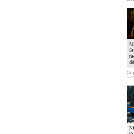
Mư
St
mộ
đ
Các 
nhưn
Nữ
lừ