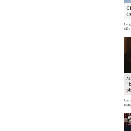
Ch
em
Cô g
triệu
Mặ
"b
p
Cái 
mạng