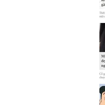
gâ
Thời
một c
Mấ
đẹ
ng
Cô g
chuy