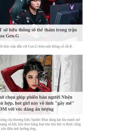
 sở hữu thông số thê thảm trong trận
ua Gen.G
ết thúc trận đấu với Gen.G kèm một thông số rất tệ.
ờ chọn giúp phiên bản người Nhện
ù hợp, hot girl này vô tình "gây mê"
M với vóc dáng ấn tượng
nóng của thương hiệu Spider-Man đang lan tỏa mạnh mẽ
mạng xã hội, kéo theo hàng loạt trào lưu thú vị được cộng
 yêu điện ảnh hưởng ứng.