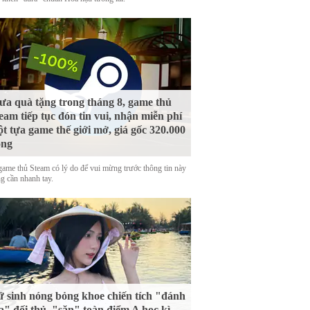
a quà tặng trong tháng 8, game thủ
eam tiếp tục đón tin vui, nhận miễn phí
t tựa game thế giới mở, giá gốc 320.000
ồng
game thủ Steam có lý do để vui mừng trước thông tin này
g cần nhanh tay.
 sinh nóng bỏng khoe chiến tích "đánh
a" đối thủ, "săn" toàn điểm A học kì