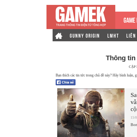
GAME 
GUNNY ORIGIN
LMHT
LIÊN
Thông tin
CẬP
Bạn thích các tin tức trong chủ đề này? Hãy bình luận, g
Sa
vẫ
cộ
15/
Bom