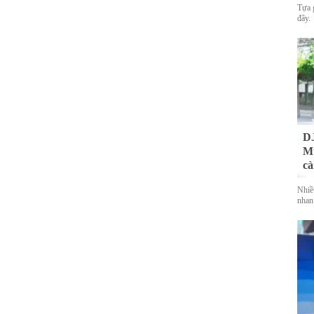
Tựa 
đây.
DJ
Mu
cà
Nhiề
nhan