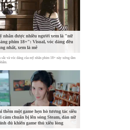
 nhân được nhiều người xem là "nữ
àng phim 18+": Visual, vóc dáng đều
ng nhất, xem là mê
 sắc và vóc dáng của mỹ nhân phim 18+ này xứng tầm
phẩm.
i thêm một game hẹn hò tương tác siêu
i cảm chuẩn bị lên sóng Steam, dàn nữ
ính đủ khiến game thủ xiêu lòng