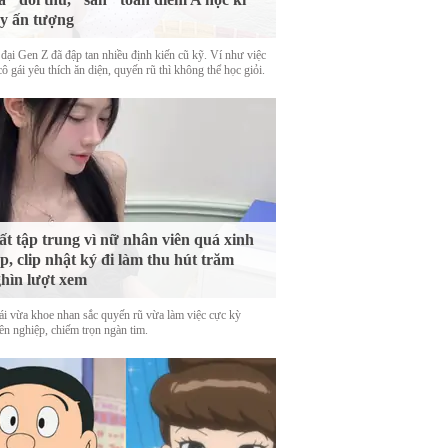
y ấn tượng
 đại Gen Z đã đập tan nhiều định kiến cũ kỹ. Ví như việc
ô gái yêu thích ăn diện, quyến rũ thì không thể học giỏi.
t tập trung vì nữ nhân viên quá xinh
p, clip nhật ký đi làm thu hút trăm
hìn lượt xem
ái vừa khoe nhan sắc quyến rũ vừa làm việc cực kỳ
ên nghiệp, chiếm trọn ngàn tim.