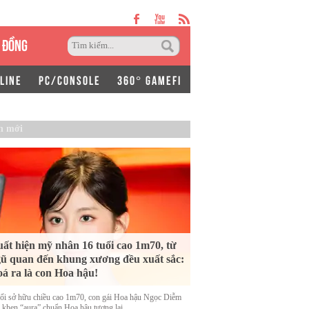
 ĐỒNG
LINE
PC/CONSOLE
360° GAMEFI
n mới
ất hiện mỹ nhân 16 tuổi cao 1m70, từ
ũ quan đến khung xương đều xuất sắc:
á ra là con Hoa hậu!
uổi sở hữu chiều cao 1m70, con gái Hoa hậu Ngọc Diễm
 khen “aura” chuẩn Hoa hậu tương lai.