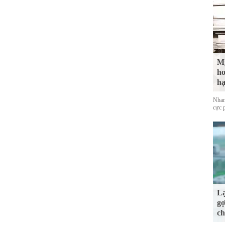
Mỹ
ho
hạ
Nhan
cực 
Lạ
gợ
ch