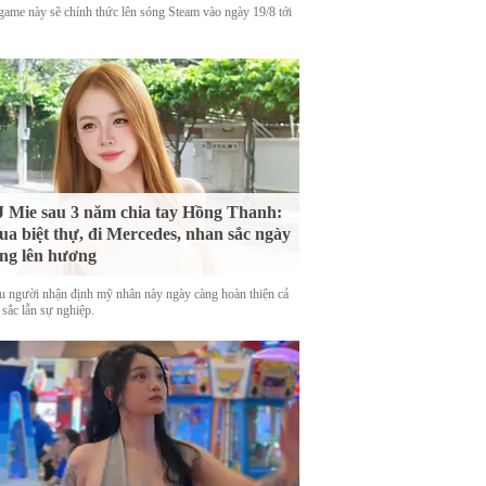
game này sẽ chính thức lên sóng Steam vào ngày 19/8 tới
 Mie sau 3 năm chia tay Hồng Thanh:
a biệt thự, đi Mercedes, nhan sắc ngày
ng lên hương
u người nhận định mỹ nhân này ngày càng hoàn thiện cả
 sắc lẫn sự nghiệp.