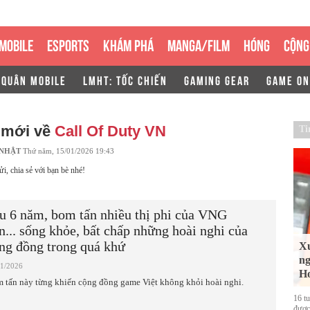
MOBILE
ESPORTS
KHÁM PHÁ
MANGA/FILM
HÓNG
CỘNG
 QUÂN MOBILE
LMHT: TỐC CHIẾN
GAMING GEAR
GAME ON
 mới về
Call Of Duty VN
Ti
 NHẬT
Thứ năm, 15/01/2026 19:43
ửi, chia sẻ với bạn bè nhé!
u 6 năm, bom tấn nhiều thị phi của VNG
n... sống khỏe, bất chấp những hoài nghi của
ng đồng trong quá khứ
Xu
ng
01/2026
Ho
 tấn này từng khiến cộng đồng game Việt không khỏi hoài nghi.
16 t
được