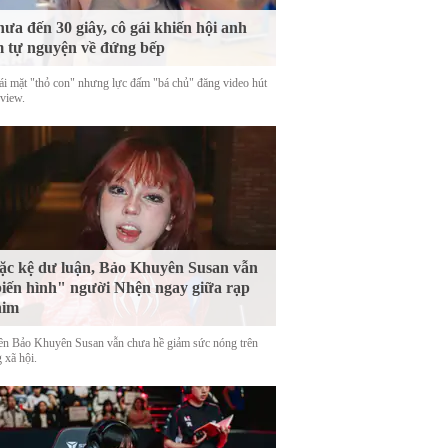
ưa đến 30 giây, cô gái khiến hội anh
 tự nguyện về đứng bếp
ái mặt "thỏ con" nhưng lực đấm "bá chủ" đăng video hút
 view.
c kệ dư luận, Bảo Khuyên Susan vẫn
iến hình" người Nhện ngay giữa rạp
him
tên Bảo Khuyên Susan vẫn chưa hề giảm sức nóng trên
 xã hội.