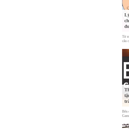
Lý
ch
đ
Từ m
câu c
Th
tặ
tr
Bên 
Game