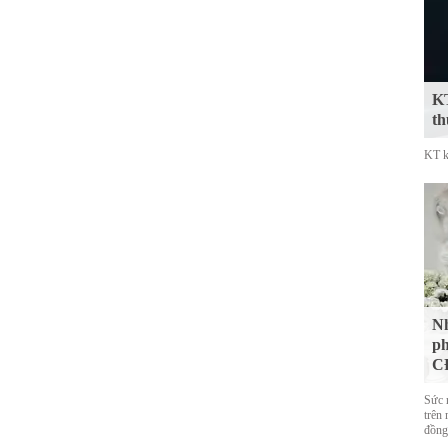
KT
th
KT k
Nh
ph
CĐ
Sức 
trên 
đồng