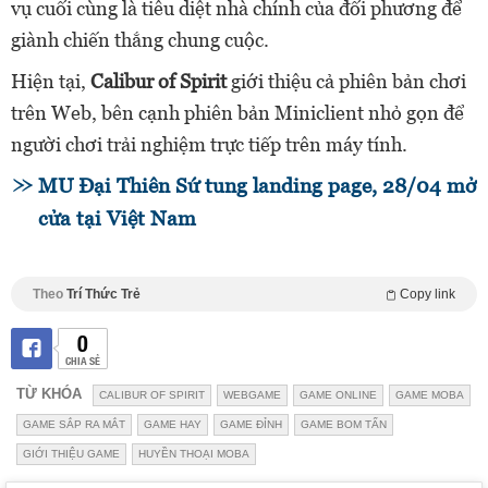
vụ cuối cùng là tiêu diệt nhà chính của đối phương để
giành chiến thắng chung cuộc.
Hiện tại,
Calibur of Spirit
giới thiệu cả phiên bản chơi
trên Web, bên cạnh phiên bản Miniclient nhỏ gọn để
người chơi trải nghiệm trực tiếp trên máy tính.
MU Đại Thiên Sứ tung landing page, 28/04 mở
cửa tại Việt Nam
Theo
Trí Thức Trẻ
Copy link
0
CHIA SẺ
TỪ KHÓA
CALIBUR OF SPIRIT
WEBGAME
GAME ONLINE
GAME MOBA
GAME SẮP RA MẮT
GAME HAY
GAME ĐỈNH
GAME BOM TẤN
GIỚI THIỆU GAME
HUYỀN THOẠI MOBA