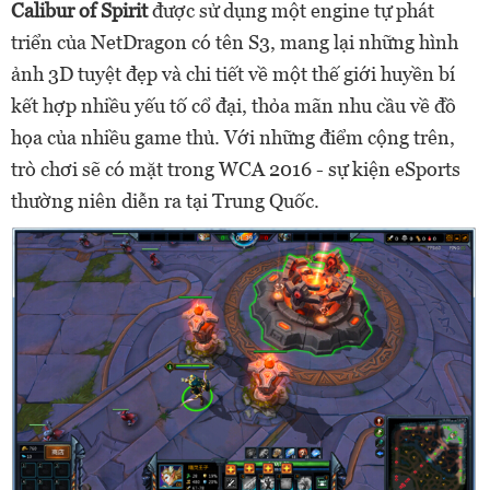
Calibur of Spirit
được sử dụng một engine tự phát
triển của NetDragon có tên S3, mang lại những hình
ảnh 3D tuyệt đẹp và chi tiết về một thế giới huyền bí
kết hợp nhiều yếu tố cổ đại, thỏa mãn nhu cầu về đồ
họa của nhiều game thủ. Với những điểm cộng trên,
trò chơi sẽ có mặt trong WCA 2016 - sự kiện eSports
thường niên diễn ra tại Trung Quốc.