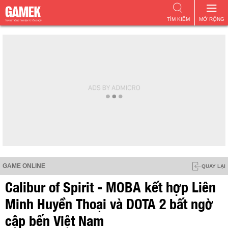
TÌM KIẾM
MỞ RỘNG
GAME ONLINE
QUAY LẠI
Calibur of Spirit - MOBA kết hợp Liên
Minh Huyền Thoại và DOTA 2 bất ngờ
cập bến Việt Nam