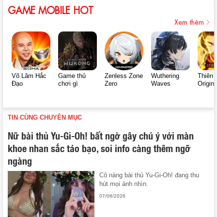
GAME MOBILE HOT
Xem thêm
Võ Lâm Hắc
Game thủ
Zenless Zone
Wuthering
Thiên 
Đạo
chơi gì
Zero
Waves
Origin
TIN CÙNG CHUYÊN MỤC
Nữ bài thủ Yu-Gi-Oh! bất ngờ gây chú ý với màn
khoe nhan sắc táo bạo, soi info càng thêm ngỡ
ngàng
Cô nàng bài thủ Yu-Gi-Oh! đang thu
hút mọi ánh nhìn.
07/08/2026