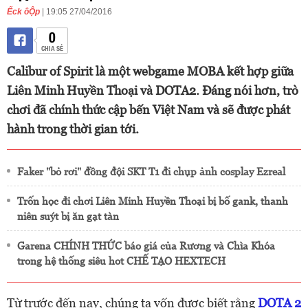
Ếck ôỘp
| 19:05 27/04/2016
0
CHIA SẺ
Calibur of Spirit là một webgame MOBA kết hợp giữa
Liên Minh Huyền Thoại và DOTA2. Đáng nói hơn, trò
chơi đã chính thức cập bến Việt Nam và sẽ được phát
hành trong thời gian tới.
Faker "bỏ rơi" đồng đội SKT T1 đi chụp ảnh cosplay Ezreal
Trốn học đi chơi Liên Minh Huyền Thoại bị bố gank, thanh
niên suýt bị ăn gạt tàn
Garena CHÍNH THỨC báo giá của Rương và Chìa Khóa
trong hệ thống siêu hot CHẾ TẠO HEXTECH
Từ trước đến nay, chúng ta vốn được biết rằng
DOTA 2