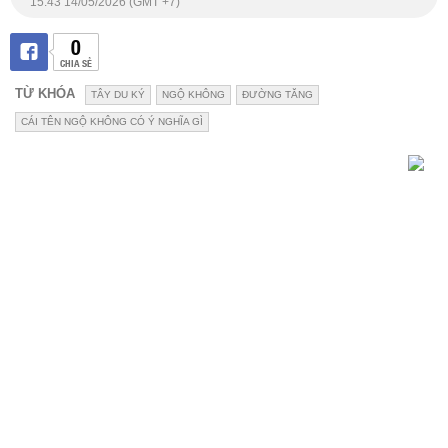
15:43 14/05/2026 (GMT +7)
0
CHIA SẺ
TỪ KHÓA
TÂY DU KÝ
NGỘ KHÔNG
ĐƯỜNG TĂNG
CÁI TÊN NGỘ KHÔNG CÓ Ý NGHĨA GÌ