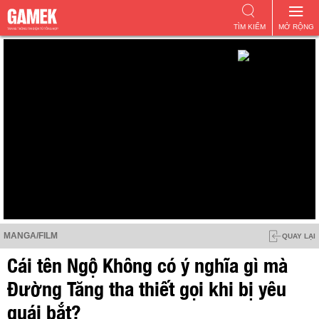
TÌM KIẾM
MỞ RỘNG
MANGA/FILM
QUAY LẠI
Cái tên Ngộ Không có ý nghĩa gì mà
Đường Tăng tha thiết gọi khi bị yêu
quái bắt?