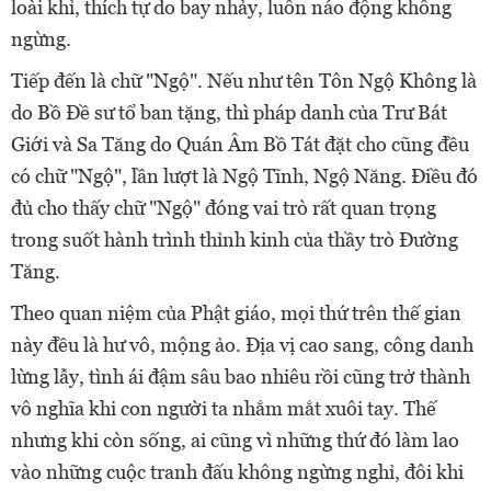
loài khỉ, thích tự do bay nhảy, luôn náo động không
ngừng.
Tiếp đến là chữ "Ngộ". Nếu như tên Tôn Ngộ Không là
do Bồ Đề sư tổ ban tặng, thì pháp danh của Trư Bát
Giới và Sa Tăng do Quán Âm Bồ Tát đặt cho cũng đều
có chữ "Ngộ", lần lượt là Ngộ Tĩnh, Ngộ Năng. Điều đó
đủ cho thấy chữ "Ngộ" đóng vai trò rất quan trọng
trong suốt hành trình thỉnh kinh của thầy trò Đường
Tăng.
Theo quan niệm của Phật giáo, mọi thứ trên thế gian
này đều là hư vô, mộng ảo. Địa vị cao sang, công danh
lừng lẫy, tình ái đậm sâu bao nhiêu rồi cũng trở thành
vô nghĩa khi con người ta nhắm mắt xuôi tay. Thế
nhưng khi còn sống, ai cũng vì những thứ đó làm lao
vào những cuộc tranh đấu không ngừng nghỉ, đôi khi