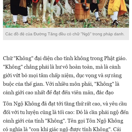
Các đồ đệ của Đường Tăng đều có chữ "Ngộ" trong pháp danh.
Chữ "Không" đại diện cho tính không trong Phật giáo.
"Không" chẳng phải là hư vô hoàn toàn, mà là cảnh
giới vứt bỏ mọi tâm chấp niệm, dục vọng và sự ràng
buộc của thế gian. Với nhiều môn phái, "Không" là
cảnh giới cao nhất để đạt đến viên mãn, đắc đạo
Tôn Ngộ Không đã đạt tới tầng thứ rất cao, và yêu cầu
đối với tu luyện cũng là tối cao: Đó là cần phải ngộ đến
cảnh giới của tính "Không". Tên gọi Tôn Ngộ Không
có nghĩa là "con khỉ giác ngộ được tính Không". Cái