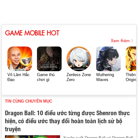
GAME MOBILE HOT
Xem thêm
Võ Lâm Hắc
Game thủ
Zenless Zone
Wuthering
Thiên 
Đạo
chơi gì
Zero
Waves
Origin
TIN CÙNG CHUYÊN MỤC
Dragon Ball: 10 điều ước từng được Shenron thực
hiện, có điều ước thay đổi hoàn toàn lịch sử bộ
truyện
Xuyên suốt Dragon Ball và Dragon Ball