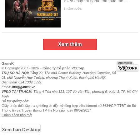
PUBG này thì game thủ toàn thế ...
8 năm trước
Xem thêm
GameK
© Copyright 2007 - 2026 –
Công ty Cổ phần VCCorp
TRỤ SỞ HÀ NỘI:
Tầng 22, Tòa nhà Center Building, Hapulico Complex, Số
01, phố Nguyễn Huy Tưởng, phường Thanh Xuân, thành phố Hà Nội.
Điện thoại: 024 7309 5555.
Email:
info@gamek.vn
VPĐD TẠI TP.HCM:
Tầng 4 Tòa nhà 123, 127 Võ Văn Tần, phường 6, quận 3, TP. Hồ Chí
Minh
Hỗ trợ quảng cáo:
Giấy phép thiết lập trang thông tin điện tử tổng hợp trên internet số 3634/GP-TTĐT do Sở
Thông tin và Truyền thông TP Hà Nội cấp ngày 06/09/2017
Chính sách bảo mật
Xem bản Desktop