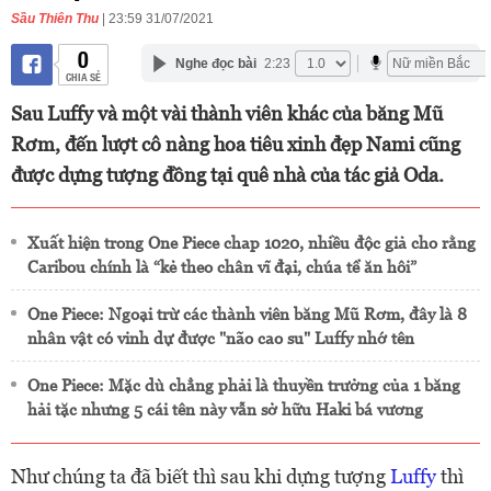
Sầu Thiên Thu
| 23:59 31/07/2021
0
Nghe đọc bài
2:23
CHIA SẺ
Sau Luffy và một vài thành viên khác của băng Mũ
Rơm, đến lượt cô nàng hoa tiêu xinh đẹp Nami cũng
được dựng tượng đồng tại quê nhà của tác giả Oda.
Xuất hiện trong One Piece chap 1020, nhiều độc giả cho rằng
Caribou chính là “kẻ theo chân vĩ đại, chúa tể ăn hôi”
One Piece: Ngoại trừ các thành viên băng Mũ Rơm, đây là 8
nhân vật có vinh dự được "não cao su" Luffy nhớ tên
One Piece: Mặc dù chẳng phải là thuyền trưởng của 1 băng
hải tặc nhưng 5 cái tên này vẫn sở hữu Haki bá vương
Như chúng ta đã biết thì sau khi dựng tượng
Luffy
thì