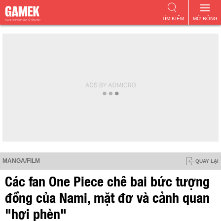
TÌM KIẾM
MỞ RỘNG
MANGA/FILM
QUAY LẠI
Các fan One Piece chê bai bức tượng
đồng của Nami, mặt đơ và cảnh quan
"hơi phèn"