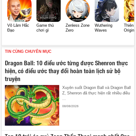
Võ Lâm Hắc
Game thủ
Zenless Zone
Wuthering
Thiên 
Đạo
chơi gì
Zero
Waves
Origin
TIN CÙNG CHUYÊN MỤC
Dragon Ball: 10 điều ước từng được Shenron thực
hiện, có điều ước thay đổi hoàn toàn lịch sử bộ
truyện
Xuyên suốt Dragon Ball và Dragon Ball
Z, Shenron đã thực hiện rất nhiều điều
...
08/08/2026