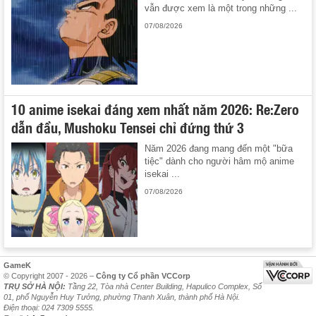
vẫn được xem là một trong những ...
07/08/2026
10 anime isekai đáng xem nhất năm 2026: Re:Zero
dẫn đầu, Mushoku Tensei chỉ đứng thứ 3
Năm 2026 đang mang đến một "bữa
tiệc" dành cho người hâm mộ anime
isekai ...
07/08/2026
GameK
© Copyright 2007 - 2026 –
Công ty Cổ phần VCCorp
TRỤ SỞ HÀ NỘI:
Tầng 22, Tòa nhà Center Building, Hapulico Complex, Số
01, phố Nguyễn Huy Tưởng, phường Thanh Xuân, thành phố Hà Nội.
Điện thoại: 024 7309 5555.