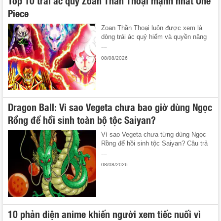
Top 10 trái ác quỷ Zoan Thần Thoại mạnh nhất One
Piece
Zoan Thần Thoại luôn được xem là
dòng trái ác quỷ hiếm và quyền năng
...
08/08/2026
Dragon Ball: Vì sao Vegeta chưa bao giờ dùng Ngọc
Rồng để hồi sinh toàn bộ tộc Saiyan?
Vì sao Vegeta chưa từng dùng Ngọc
Rồng để hồi sinh tộc Saiyan? Câu trả
...
08/08/2026
10 phản diện anime khiến người xem tiếc nuối vì