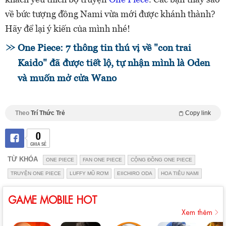
về bức tượng đồng Nami vừa mới được khánh thành?
Hãy để lại ý kiến của mình nhé!
One Piece: 7 thông tin thú vị về "con trai
Kaido" đã được tiết lộ, tự nhận mình là Oden
và muốn mở cửa Wano
Theo
Trí Thức Trẻ
Copy link
0
CHIA SẺ
TỪ KHÓA
ONE PIECE
FAN ONE PIECE
CỘNG ĐỒNG ONE PIECE
TRUYỆN ONE PIECE
LUFFY MŨ RƠM
EIICHIRO ODA
HOA TIÊU NAMI
GAME MOBILE HOT
Xem thêm