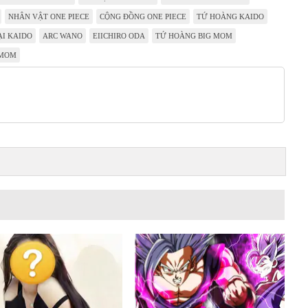
NHÂN VẬT ONE PIECE
CỘNG ĐỒNG ONE PIECE
TỨ HOÀNG KAIDO
ẠI KAIDO
ARC WANO
EIICHIRO ODA
TỨ HOÀNG BIG MOM
 MOM