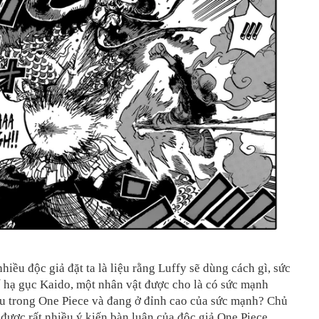
hiều độc giả đặt ta là liệu rằng Luffy sẽ dùng cách gì, sức
 hạ gục Kaido, một nhân vật được cho là có sức mạnh
ầu trong One Piece và đang ở đỉnh cao của sức mạnh? Chủ
được rất nhiều ý kiến bàn luận của độc giả One Piece.