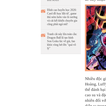
trên MXH
Đỉnh cao huyền học 2026:
Card đồ họa 'đột tử', game
thủ ném luôn vào lò nướng
và cái kết khiến chuyên gia
cũng phải ngả mũ!
Tranh cãi nảy lửa toàn cầu:
Dragon Ball lộ tạo hình
Son Goku lúc về già, fan
khóc ròng hét lên "quá vô
lý"
Nhiều độc g
Hoàng, Luff
thể đánh bại
cao su và đặ
nhiên đối vớ
diễn ra tron