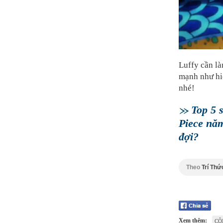
Luffy cần là
mạnh như hiệ
nhé!
Top 5 
Piece nă
đợi?
Theo
Trí Thứ
Xem thêm:
CÔ