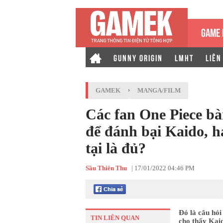
GAME 
GUNNY ORIGIN
LMHT
LIÊN
GAMEK
›
MANGA/FILM
Các fan One Piece bàn
để đánh bại Kaido, h
tại là đủ?
Sầu Thiên Thu
|
17/01/2022 04:46 PM
Đó là câu hỏi
TIN LIÊN QUAN
cho thấy Kaid