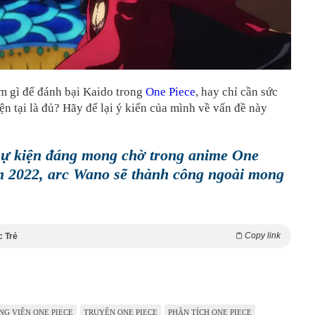
m gì để đánh bại Kaido trong
One Piece
, hay chỉ cần sức
n tại là đủ? Hãy để lại ý kiến của mình về vấn đề này
sự kiện đáng mong chờ trong anime One
m 2022, arc Wano sẽ thành công ngoài mong
Copy link
c Trẻ
NG VIÊN ONE PIECE
TRUYỆN ONE PIECE
PHÂN TÍCH ONE PIECE