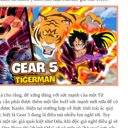
iả cho rằng, để xứng đáng với sức mạnh của một Tứ
y cần phải được thêm một lần buff sức mạnh mới nữa để có
 được Kaido. Hiện tại trường hợp về thức tỉnh trái ác quỷ
c biệt là Gear 5 đang là điều mà nhiều fan nghĩ tới. Tuy
i một tác giả quái kiệt như Oda, khi độc giả nghĩ điều gì sẽ
g One Piece thì "thánh Oda" sẽ có một cú "bẻ cua" cực gắt