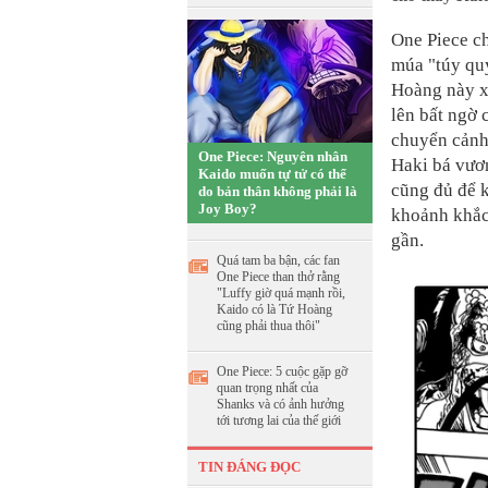
One Piece c
múa "túy qu
Hoàng này x
lên bất ngờ
chuyển cảnh
One Piece: Nguyên nhân
Haki bá vươ
Kaido muốn tự tử có thể
cũng đủ để k
do bản thân không phải là
Joy Boy?
khoảnh khắc 
gần.
Quá tam ba bận, các fan
One Piece than thở rằng
"Luffy giờ quá mạnh rồi,
Kaido có là Tứ Hoàng
cũng phải thua thôi"
One Piece: 5 cuộc gặp gỡ
quan trọng nhất của
Shanks và có ảnh hưởng
tới tương lai của thế giới
TIN ĐÁNG ĐỌC