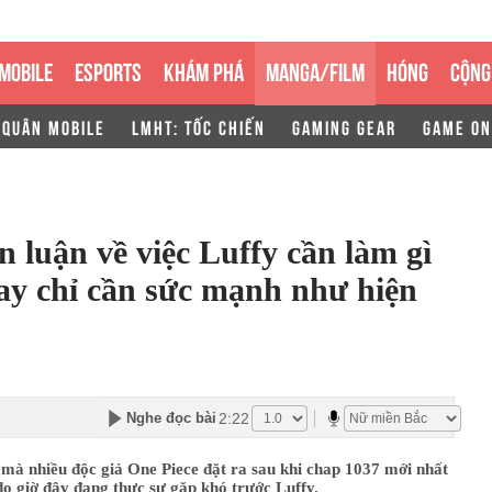
MOBILE
ESPORTS
KHÁM PHÁ
MANGA/FILM
HÓNG
CỘNG
 QUÂN MOBILE
LMHT: TỐC CHIẾN
GAMING GEAR
GAME ON
 luận về việc Luffy cần làm gì
ay chỉ cần sức mạnh như hiện
2:22
Nghe đọc bài
 mà nhiều độc giả One Piece đặt ra sau khi chap 1037 mới nhất
o giờ đây đang thực sự gặp khó trước Luffy.