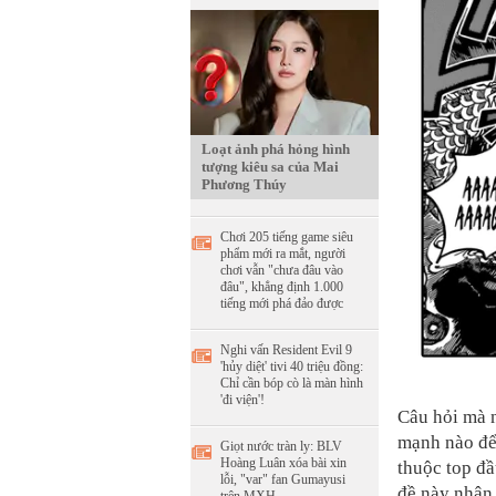
Loạt ảnh phá hỏng hình
tượng kiêu sa của Mai
Phương Thúy
Chơi 205 tiếng game siêu
phẩm mới ra mắt, người
chơi vẫn "chưa đâu vào
đâu", khẳng định 1.000
tiếng mới phá đảo được
Nghi vấn Resident Evil 9
'hủy diệt' tivi 40 triệu đồng:
Chỉ cần bóp cò là màn hình
'đi viện'!
Câu hỏi mà n
mạnh nào để
Giọt nước tràn ly: BLV
Hoàng Luân xóa bài xin
thuộc top đ
lỗi, "var" fan Gumayusi
đề này nhận 