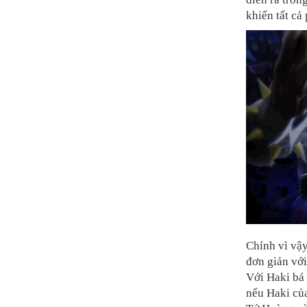
khiến tất cả
Chính vì vậy
đơn giản vớ
Với Haki bá
nếu Haki của