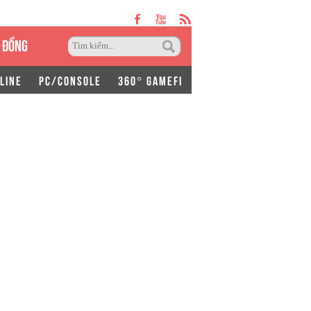
 ĐỒNG
LINE
PC/CONSOLE
360° GAMEFI