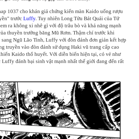
hap 1037 cho khán giả chứng kiến màn Kaido uống rượu
yền" trước
Luffy
. Tuy nhiên Long Tửu Bát Quái của Tứ
em ra không xi nhê gì với độ trâu bò và khả năng mạnh
 của thuyền trưởng băng Mũ Rơm. Thậm chí trước khi
 sang Ngũ Lão Tinh, Luffy với đòn đánh đơn giản kết hợp
ng truyền vào đòn đánh sử dụng Haki vũ trang cấp cao
hiến Kaido thổ huyết. Với diễn biến hiện tại, có vẻ như
Luffy đánh bại sinh vật mạnh nhất thế giới đang đến rất