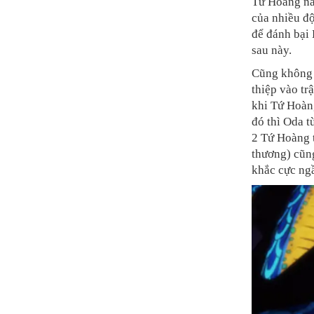
Tứ Hoàng này
của nhiều độ
để đánh bại
sau này.
Cũng không 
thiệp vào tr
khi Tứ Hoàn
đó thì Oda t
2 Tứ Hoàng 
thương) cũng
khắc cực ng