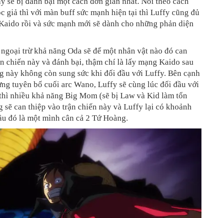
 sẽ bị đánh bại một cách đơn giản nhất. Nói theo cách
c giả thì với màn buff sức mạnh hiện tại thì Luffy cũng đủ
 Kaido rồi và sức mạnh mới sẽ dành cho những phản diện
ngoại trừ khả năng Oda sẽ để một nhân vật nào đó can
ận chiến này và đánh bại, thậm chí là lấy mạng Kaido sau
g này không còn sung sức khi đối đầu với Luffy. Bên cạnh
ừng tuyên bố cuối arc Wano, Luffy sẽ cùng lúc đối đầu với
thì nhiều khả năng Big Mom (sẽ bị Law và Kid làm tổn
 sẽ can thiệp vào trận chiến này và Luffy lại có khoảnh
ầu đó là một mình cân cả 2 Tứ Hoàng.