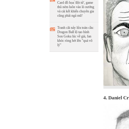
Card đồ họa 'đột tử', game
thủ ném luôn vào lò nướng
và cái kết khiến chuyên gia
cũng phải ngả mũ!
Tranh cãi nảy lửa toàn cầu:
Dragon Ball lộ tạo hình
Son Goku lúc về già, fan
khóc ròng hét lên "quá vô
lý"
4. Daniel C