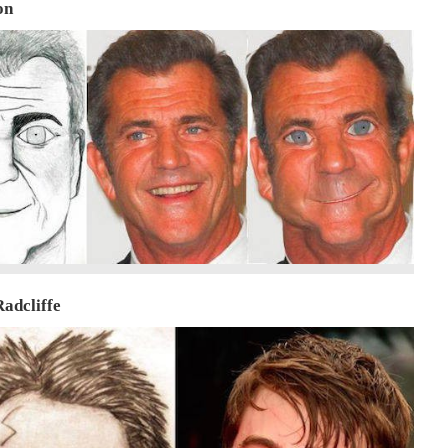
on
Radcliffe