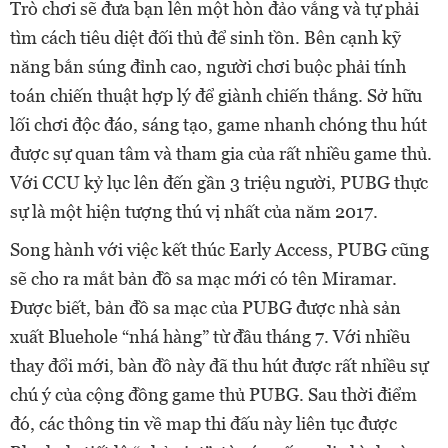
Trò chơi sẽ đưa bạn lên một hòn đảo vắng và tự phải
tìm cách tiêu diệt đối thủ để sinh tồn. Bên cạnh kỹ
năng bắn súng đỉnh cao, người chơi buộc phải tính
toán chiến thuật hợp lý để giành chiến thắng. Sở hữu
lối chơi độc đáo, sáng tạo, game nhanh chóng thu hút
được sự quan tâm và tham gia của rất nhiều game thủ.
Với CCU kỷ lục lên đến gần 3 triệu người, PUBG thực
sự là một hiện tượng thú vị nhất của năm 2017.
Song hành với việc kết thúc Early Access, PUBG cũng
sẽ cho ra mắt bản đồ sa mạc mới có tên Miramar.
Được biết, bản đồ sa mạc của PUBG được nhà sản
xuất Bluehole “nhá hàng” từ đầu tháng 7. Với nhiều
thay đổi mới, bàn đồ này đã thu hút được rất nhiều sự
chú ý của cộng đồng game thủ PUBG. Sau thời điểm
đó, các thông tin về map thi đấu này liên tục được