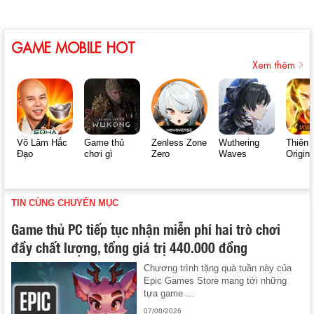
GAME MOBILE HOT
Xem thêm
Võ Lâm Hắc
Game thủ
Zenless Zone
Wuthering
Thiên 
Đạo
chơi gì
Zero
Waves
Origin
TIN CÙNG CHUYÊN MỤC
Game thủ PC tiếp tục nhận miễn phí hai trò chơi
đầy chất lượng, tổng giá trị 440.000 đồng
Chương trình tặng quà tuần này của
Epic Games Store mang tới những
tựa game ...
07/08/2026