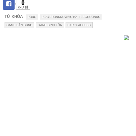
0
CHIA SẺ
TỪ KHÓA
PUBG
PLAYERUNKNOWN'S BATTLEGROUNDS
GAME BẮN SÚNG
GAME SINH TỒN
EARLY ACCESS