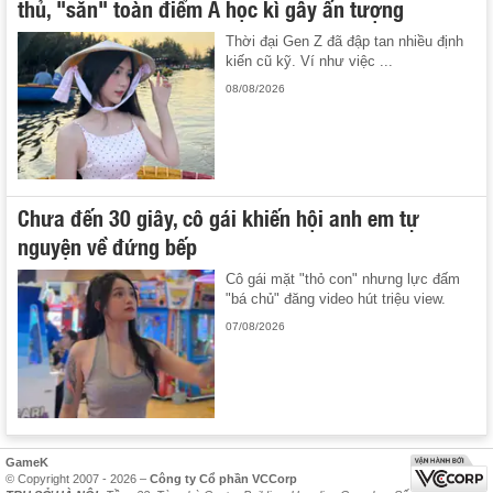
thủ, "săn" toàn điểm A học kì gây ấn tượng
Thời đại Gen Z đã đập tan nhiều định
kiến cũ kỹ. Ví như việc ...
08/08/2026
Chưa đến 30 giây, cô gái khiến hội anh em tự
nguyện về đứng bếp
Cô gái mặt "thỏ con" nhưng lực đấm
"bá chủ" đăng video hút triệu view.
07/08/2026
GameK
© Copyright 2007 - 2026 –
Công ty Cổ phần VCCorp