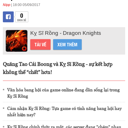
Nipp
| 18:00 05/09/2017
0
CHIA SẺ
Kỵ Sĩ Rồng - Dragon Knights
TẢI VỀ
XEM THÊM
Quăng Tao Cái Boong và Kỵ Sĩ Rồng - sự kết hợp
không thể “chất” hơn!
Văn hóa bang hội của game online đang dần sống lại trong
Kỵ Sĩ Rồng
Cảm nhận Kỵ Sĩ Rồng: Tựa game có tính năng bang hội hay
nhất hiện nay?
Kỵ Sĩ Rồng chính thức ra mắt, các server đang "chém" nhau