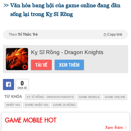
Văn hóa bang hội của game online đang dần
sống lại trong Kỵ Sĩ Rồng
Theo
Trí Thức Trẻ
Copy link
Kỵ Sĩ Rồng - Dragon Knights
TẢI VỀ
XEM THÊM
0
CHIA SẺ
TỪ KHÓA
KỴ SĨ RỒNG - DRAGON KNIGHTS
GAME MOBILE
GAME ONLINE
NHẬP VAI
GAME NHẬP VAI
GAME DI ĐỘNG
GAME MOBILE HOT
Xem thêm