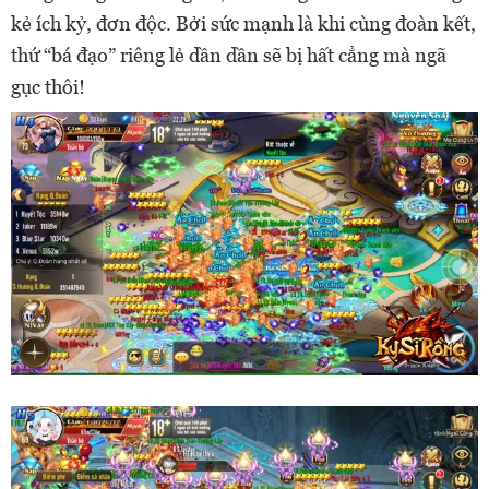
kẻ ích kỷ, đơn độc. Bởi sức mạnh là khi cùng đoàn kết,
thứ “bá đạo” riêng lẻ dần dần sẽ bị hất cẳng mà ngã
gục thôi!