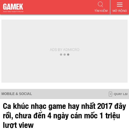
TÌM KIẾM
MỞ RỘNG
MOBILE & SOCIAL
QUAY LẠI
Ca khúc nhạc game hay nhất 2017 đây
rồi, chưa đến 4 ngày cán mốc 1 triệu
lượt view