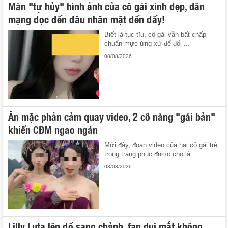
Màn "tự hủy" hình ảnh của cô gái xinh đẹp, dân
mạng đọc đến đâu nhăn mặt đến đấy!
Biết là tục tĩu, cô gái vẫn bất chấp
chuẩn mực ứng xử để đổi ...
08/08/2026
Ăn mặc phản cảm quay video, 2 cô nàng "gái bản"
khiến CĐM ngao ngán
Mới đây, đoạn video của hai cô gái trẻ
trong trang phục được cho là ...
08/08/2026
Lilly Luta lên đồ sang chảnh, fan dụi mắt không