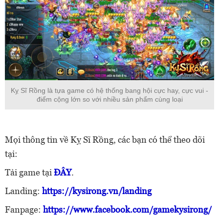
Kỵ Sĩ Rồng là tựa game có hệ thống bang hội cực hay, cực vui -
điểm cộng lớn so với nhiều sản phẩm cùng loại
Mọi thông tin về Kỵ Sĩ Rồng, các bạn có thể theo dõi
tại:
Tải game tại
ĐÂY
.
Landing:
https://kysirong.vn/landing
Fanpage:
https://www.facebook.com/gamekysirong/