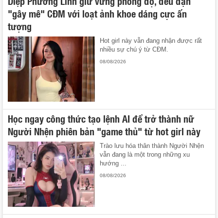
Diệp Phương Linh giữ vững phong độ, đều đặn
"gây mê" CĐM với loạt ảnh khoe dáng cực ấn
tượng
Hot girl này vẫn đang nhận được rất
nhiều sự chú ý từ CĐM.
08/08/2026
Học ngay công thức tạo lệnh AI để trở thành nữ
Người Nhện phiên bản "game thủ" từ hot girl này
Trào lưu hóa thân thành Người Nhện
vẫn đang là một trong những xu
hướng ...
08/08/2026