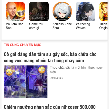
Võ Lâm Hắc
Game thủ
Zenless Zone
Wuthering
Thiên 
Đạo
chơi gì
Zero
Waves
Origin
TIN CÙNG CHUYÊN MỤC
Cô gái đăng đàn tâm sự gây sốc, bào chữa cho
công việc mang nhiều tai tiếng nhạy cảm
Thực chất đây là một hình thức ngụy
biện.
09/08/2026
Chiêm ngưỡng nhan sắc của nữ coser 500.000