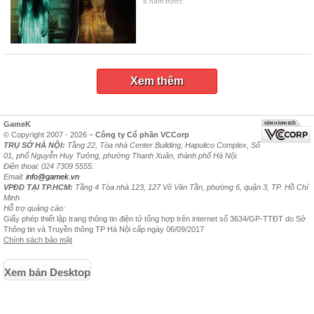
8 năm trước
Xem thêm
GameK
© Copyright 2007 - 2026 –
Công ty Cổ phần VCCorp
TRỤ SỞ HÀ NỘI:
Tầng 22, Tòa nhà Center Building, Hapulico Complex, Số
01, phố Nguyễn Huy Tưởng, phường Thanh Xuân, thành phố Hà Nội.
Điện thoại: 024 7309 5555.
Email:
info@gamek.vn
VPĐD TẠI TP.HCM:
Tầng 4 Tòa nhà 123, 127 Võ Văn Tần, phường 6, quận 3, TP. Hồ Chí
Minh
Hỗ trợ quảng cáo:
Giấy phép thiết lập trang thông tin điện tử tổng hợp trên internet số 3634/GP-TTĐT do Sở
Thông tin và Truyền thông TP Hà Nội cấp ngày 06/09/2017
Chính sách bảo mật
Xem bản Desktop