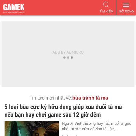
TÌM KIẾM
MỞ RỘNG
Tin tức mới nhất về:
bùa tránh tà ma
5 loại bùa cực kỳ hữu dụng giúp xua đuổi tà ma
nếu bạn hay chơi game sau 12 giờ đêm
Người Việt thường hay rắc muối ở góc
nhà, trước cửa để đón tài lộc, ...