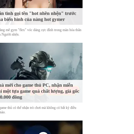
n tình gọi tên "hot nhền nhện" trước
a biến hình của nàng hot gymer
àng mê gym "flex" vóc dáng cực đỉnh trong màn hóa thân
h Người nhện.
à mới cho game thủ PC, nhận miễn
í một tựa game quá chất lượng, giá gốc
0.000 đồng
game thủ có thể nhận trò chơi mà không có bất kỳ điều
nào.