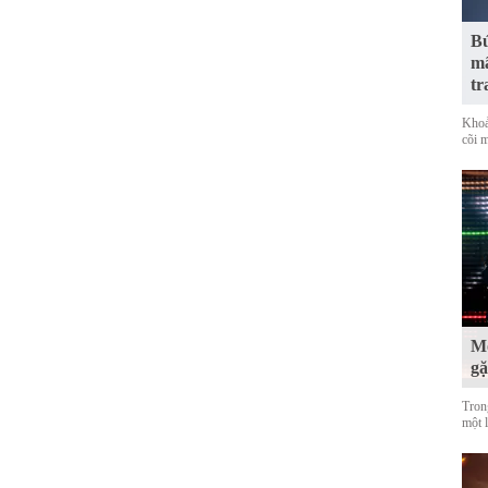
Bứ
mã
tr
Khoả
cõi 
Mộ
g
Tron
một 