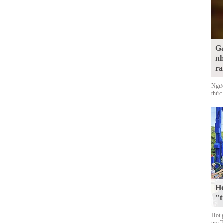
Ga
nh
ra
Ngườ
thức 
Ho
"t
Hot 
trai 