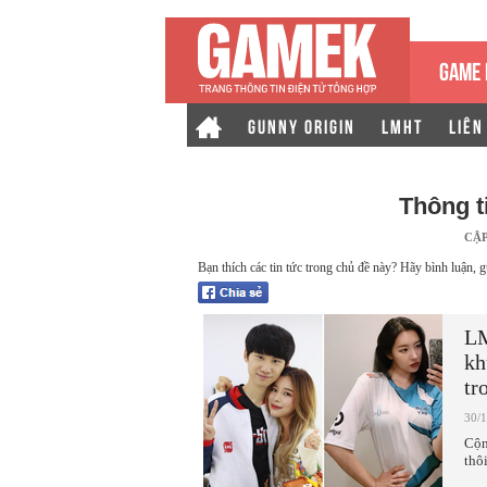
GAME 
GUNNY ORIGIN
LMHT
LIÊN
Thông t
CẬ
Bạn thích các tin tức trong chủ đề này? Hãy bình luận, g
LM
kh
tr
30/
Cộn
thô