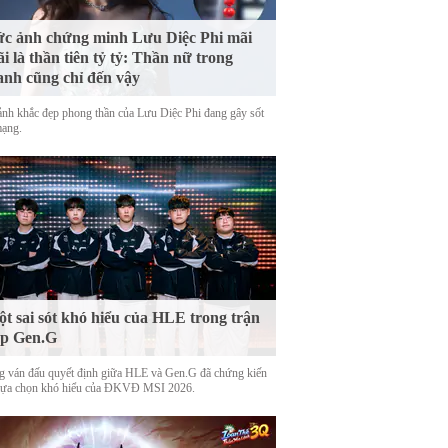
c ảnh chứng minh Lưu Diệc Phi mãi
i là thần tiên tỷ tỷ: Thần nữ trong
anh cũng chỉ đến vậy
nh khắc đẹp phong thần của Lưu Diệc Phi đang gây sốt
mạng.
t sai sót khó hiểu của HLE trong trận
ặp Gen.G
g ván đấu quyết định giữa HLE và Gen.G đã chứng kiến
lựa chọn khó hiểu của ĐKVĐ MSI 2026.