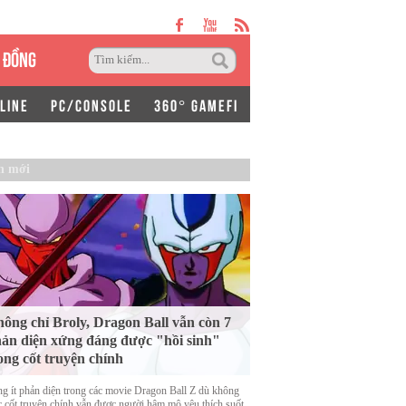
 ĐỒNG
LINE
PC/CONSOLE
360° GAMEFI
n mới
ông chỉ Broly, Dragon Ball vẫn còn 7
ản diện xứng đáng được "hồi sinh"
ong cốt truyện chính
g ít phản diện trong các movie Dragon Ball Z dù không
c cốt truyện chính vẫn được người hâm mộ yêu thích suốt