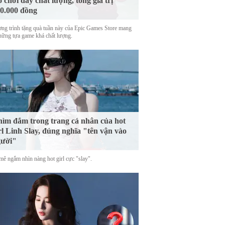
ò chơi đầy chất lượng, tổng giá trị
0.000 đồng
ng trình tặng quà tuần này của Epic Games Store mang
những tựa game khá chất lượng.
ìm đắm trong trang cá nhân của hot
rl Linh Slay, đúng nghĩa "tên vận vào
gười"
mê ngắm nhìn nàng hot girl cực "slay".