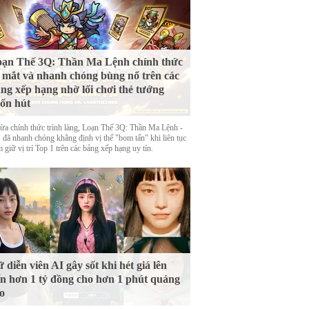
ạn Thế 3Q: Thần Ma Lệnh chính thức
 mắt và nhanh chóng bùng nổ trên các
ng xếp hạng nhờ lối chơi thẻ tướng
ốn hút
ừa chính thức trình làng, Loạn Thế 3Q: Thần Ma Lệnh -
đã nhanh chóng khẳng định vị thế "bom tấn" khi liên tục
 giữ vị trí Top 1 trên các bảng xếp hạng uy tín.
 diễn viên AI gây sốt khi hét giá lên
n hơn 1 tỷ đồng cho hơn 1 phút quảng
o