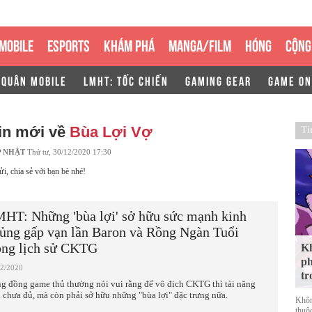
MOBILE
ESPORTS
KHÁM PHÁ
MANGA/FILM
HÓNG
CỘNG
 QUÂN MOBILE
LMHT: TỐC CHIẾN
GAMING GEAR
GAME ON
in mới về
Bùa Lợi Vợ
Ti
P NHẬT
Thứ tư, 30/12/2020 17:30
ửi, chia sẻ với bạn bè nhé!
HT: Những 'bùa lợi' sở hữu sức mạnh kinh
ủng gấp vạn lần Baron và Rồng Ngàn Tuổi
ong lịch sử CKTG
Kh
ph
12/2020
tr
g đồng game thủ thường nói vui rằng để vô địch CKTG thì tài năng
i chưa đủ, mà còn phải sở hữu những "bùa lợi" đặc trưng nữa.
Khôn
thuộ