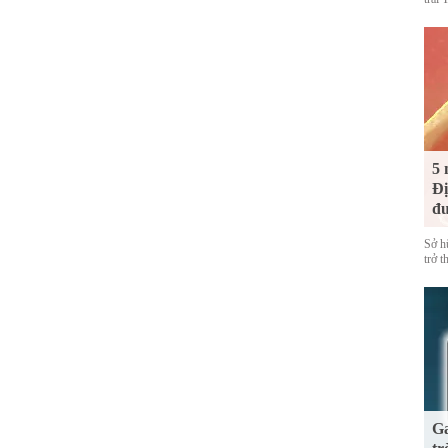
5 
Đị
đư
Sở h
trở 
Ga