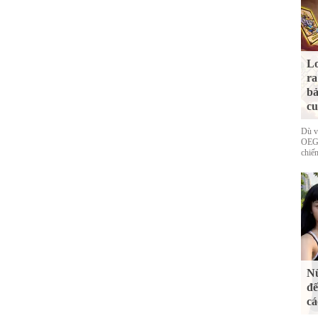
Lo
ra
bả
cu
Dù v
OEG 
chiếm
Nữ
đế
cá