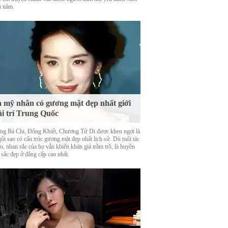
u năm.
 mỹ nhân có gương mặt đẹp nhất giới
ải trí Trung Quốc
ng Bá Chi, Đổng Khiết, Chương Tử Di được khen ngợi là
ôi sao có cấu trúc gương mặt đẹp nhất lịch sử. Dù tuổi tác
o, nhan sắc của họ vẫn khiến khán giả trầm trồ, là huyền
 sắc đẹp ở đẳng cấp cao nhất.