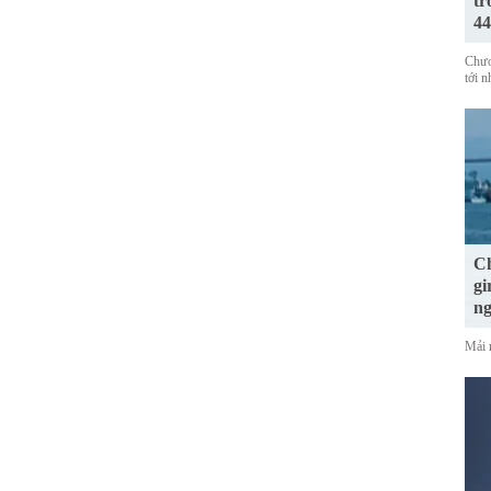
tr
44
Chươ
tới 
Ch
gi
n
Mải 