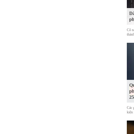
Dâ
ph
Cô n
thàn
Qu
ph
25
Các 
kiện 