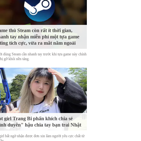
me thủ Steam còn rất ít thời gian,
anh tay nhận miễn phí một tựa game
ting tích cực, vừa ra mắt năm ngoái
i dùng Steam cần nhanh tay trước khi tựa game này chính
bị gỡ khỏi nền tảng.
t girl Trang Bi phấn khích chia sẻ
ình duyên" hậu chia tay bạn trai Nhật
girl bất ngờ nhận được đơn xin làm người yêu cực chất từ
Tây.