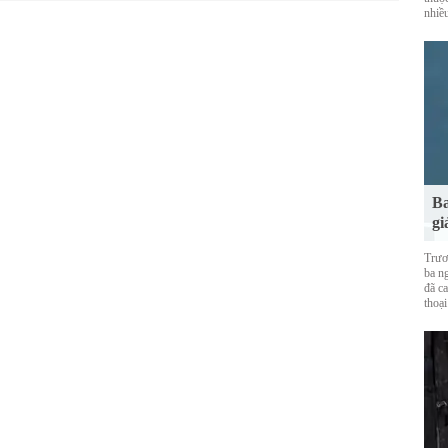
nhiề
Ba
gi
Trươ
ba ng
đã ca
thoại