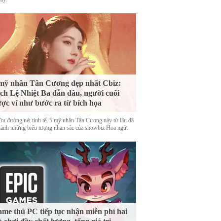
mỹ nhân Tân Cương đẹp nhất Cbiz:
ch Lệ Nhiệt Ba dẫn đầu, người cuối
ợc ví như bước ra từ bích họa
ữu đường nét tinh tế, 5 mỹ nhân Tân Cương này từ lâu đã
thành những biểu tượng nhan sắc của showbiz Hoa ngữ.
me thủ PC tiếp tục nhận miễn phí hai