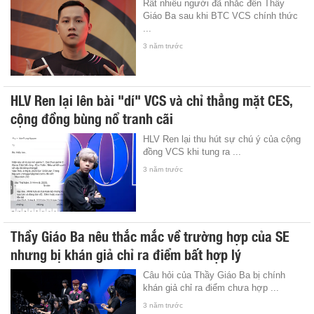
Rất nhiều người đã nhắc đến Thầy
Giáo Ba sau khi BTC VCS chính thức
...
3 năm trước
HLV Ren lại lên bài "dí" VCS và chỉ thẳng mặt CES,
cộng đồng bùng nổ tranh cãi
HLV Ren lại thu hút sự chú ý của cộng
đồng VCS khi tung ra ...
3 năm trước
Thầy Giáo Ba nêu thắc mắc về trường hợp của SE
nhưng bị khán giả chỉ ra điểm bất hợp lý
Câu hỏi của Thầy Giáo Ba bị chính
khán giả chỉ ra điểm chưa hợp ...
3 năm trước