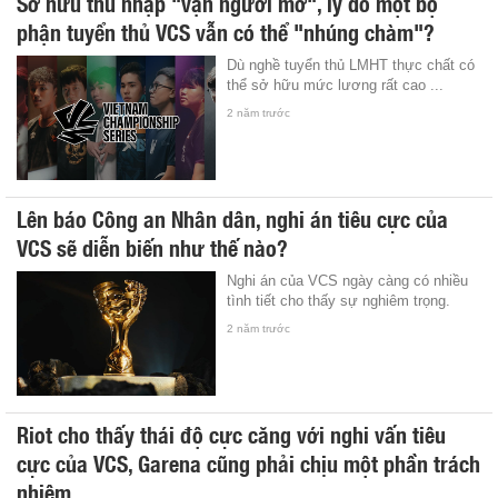
Sở hữu thu nhập "vạn người mơ", lý do một bộ
phận tuyển thủ VCS vẫn có thể "nhúng chàm"?
Dù nghề tuyển thủ LMHT thực chất có
thể sở hữu mức lương rất cao ...
2 năm trước
Lên báo Công an Nhân dân, nghi án tiêu cực của
VCS sẽ diễn biến như thế nào?
Nghi án của VCS ngày càng có nhiều
tình tiết cho thấy sự nghiêm trọng.
2 năm trước
Riot cho thấy thái độ cực căng với nghi vấn tiêu
cực của VCS, Garena cũng phải chịu một phần trách
nhiệm