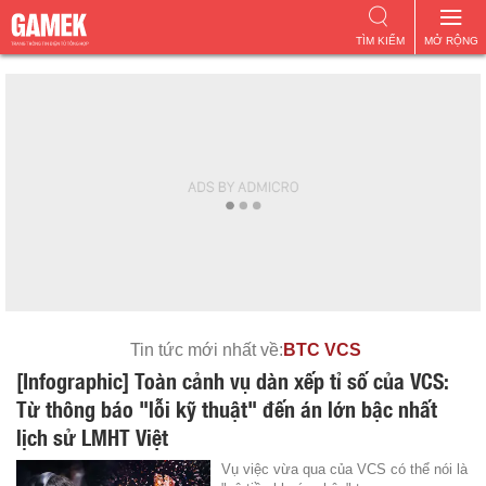
TÌM KIẾM
MỞ RỘNG
Tin tức mới nhất về:
BTC VCS
[Infographic] Toàn cảnh vụ dàn xếp tỉ số của VCS:
Từ thông báo "lỗi kỹ thuật" đến án lớn bậc nhất
lịch sử LMHT Việt
Vụ việc vừa qua của VCS có thể nói là