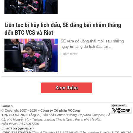
Liên tục bị hủy lịch đấu, SE đăng bài nhắm thẳng
đến BTC VCS và Riot
SE vừa có động thái mới sau những
ngày im lặng dù lịch đấu tại ...
3 năm trước
Xem thêm
GameK
© Copyright 2007 - 2026 –
Công ty Cổ phần VCCorp
TRỤ SỞ HÀ NỘI:
Tầng 22, Tòa nhà Center Building, Hapulico Complex, Số
01, phố Nguyễn Huy Tưởng, phường Thanh Xuân, thành phố Hà Nội.
Điện thoại: 024 7309 5555.
Email:
info@gamek.vn
VPĐD TẠI TP.HCM:
Tầng 4 Tòa nhà 123, 127 Võ Văn Tần, phường 6, quận 3, TP. Hồ Chí