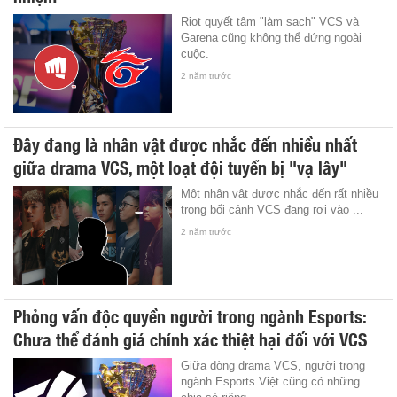
Riot quyết tâm "làm sạch" VCS và
Garena cũng không thể đứng ngoài
cuộc.
2 năm trước
Đây đang là nhân vật được nhắc đến nhiều nhất
giữa drama VCS, một loạt đội tuyển bị "vạ lây"
Một nhân vật được nhắc đến rất nhiều
trong bối cảnh VCS đang rơi vào ...
2 năm trước
Phỏng vấn độc quyền người trong ngành Esports:
Chưa thể đánh giá chính xác thiệt hại đối với VCS
Giữa dòng drama VCS, người trong
ngành Esports Việt cũng có những