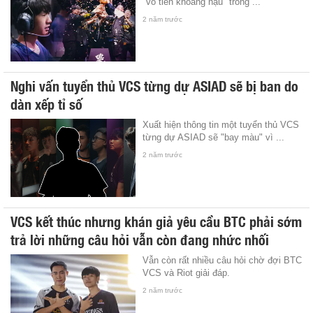
"vô tiền khoáng hậu" trong ...
2 năm trước
Nghi vấn tuyển thủ VCS từng dự ASIAD sẽ bị ban do
dàn xếp tỉ số
Xuất hiện thông tin một tuyển thủ VCS
từng dự ASIAD sẽ "bay màu" vì ...
2 năm trước
VCS kết thúc nhưng khán giả yêu cầu BTC phải sớm
trả lời những câu hỏi vẫn còn đang nhức nhối
Vẫn còn rất nhiều câu hỏi chờ đợi BTC
VCS và Riot giải đáp.
2 năm trước