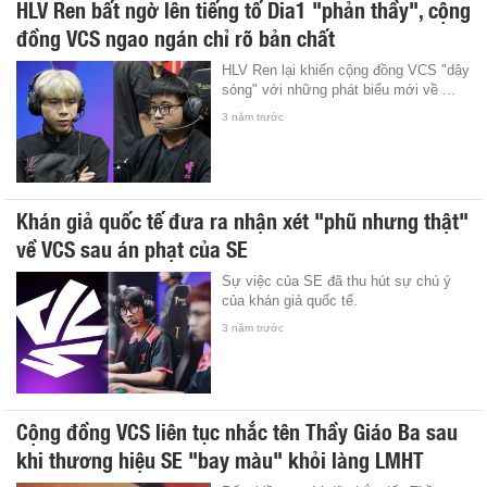
HLV Ren bất ngờ lên tiếng tố Dia1 "phản thầy", cộng
đồng VCS ngao ngán chỉ rõ bản chất
HLV Ren lại khiến cộng đồng VCS "dậy
sóng" với những phát biểu mới về ...
3 năm trước
Khán giả quốc tế đưa ra nhận xét "phũ nhưng thật"
về VCS sau án phạt của SE
Sự việc của SE đã thu hút sự chú ý
của khán giả quốc tế.
3 năm trước
Cộng đồng VCS liên tục nhắc tên Thầy Giáo Ba sau
khi thương hiệu SE "bay màu" khỏi làng LMHT