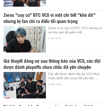
Zeros "cay cú" BTC VCS vì một chi tiết "khó đỡ"
nhưng bị fan chỉ ra điều tối quan trọng
Zeros tỏ ra cay cú BTC VCS nhưng có
vẻ như anh đã quên mất ...
2 năm trước
Giả thuyết đáng sợ sau thông báo của VCS, các đội
được đánh playoffs chưa chắc đã yên chuyện
Các đội được đánh tiếp tại VCS Mùa
Xuân 2024 vẫn chưa thể yên tâm ...
2 năm trước