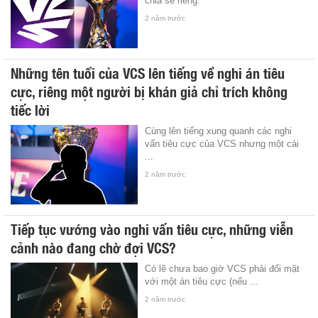
chia sẻ riêng.
2 năm trước
Những tên tuổi của VCS lên tiếng về nghi án tiêu
cực, riêng một người bị khán giả chỉ trích không
tiếc lời
Cùng lên tiếng xung quanh các nghi
vấn tiêu cực của VCS nhưng một cái
...
2 năm trước
Tiếp tục vướng vào nghi vấn tiêu cực, những viễn
cảnh nào đang chờ đợi VCS?
Có lẽ chưa bao giờ VCS phải đối mặt
với một án tiêu cực (nếu ...
2 năm trước