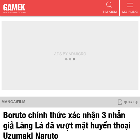
TÌM KIẾM
MỞ RỘNG
MANGA/FILM
QUAY LẠI
Boruto chính thức xác nhận 3 nhẫn
giả Làng Lá đã vượt mặt huyền thoại
Uzumaki Naruto