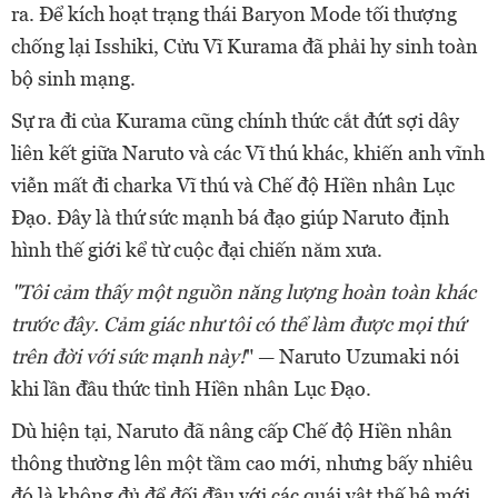
ra. Để kích hoạt trạng thái Baryon Mode tối thượng
chống lại Isshiki, Cửu Vĩ Kurama đã phải hy sinh toàn
bộ sinh mạng.
Sự ra đi của Kurama cũng chính thức cắt đứt sợi dây
liên kết giữa Naruto và các Vĩ thú khác, khiến anh vĩnh
viễn mất đi charka Vĩ thú và Chế độ Hiền nhân Lục
Đạo. Đây là thứ sức mạnh bá đạo giúp Naruto định
hình thế giới kể từ cuộc đại chiến năm xưa.
"Tôi cảm thấy một nguồn năng lượng hoàn toàn khác
trước đây. Cảm giác như tôi có thể làm được mọi thứ
trên đời với sức mạnh này!
" — Naruto Uzumaki nói
khi lần đầu thức tỉnh Hiền nhân Lục Đạo.
Dù hiện tại, Naruto đã nâng cấp Chế độ Hiền nhân
thông thường lên một tầm cao mới, nhưng bấy nhiêu
đó là không đủ để đối đầu với các quái vật thế hệ mới