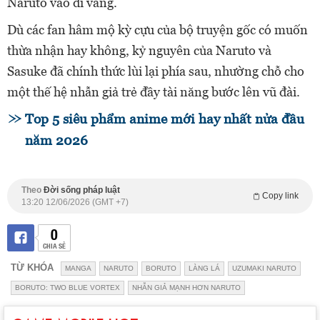
Naruto vào dĩ vãng.
Dù các fan hâm mộ kỳ cựu của bộ truyện gốc có muốn
thừa nhận hay không, kỷ nguyên của Naruto và
Sasuke đã chính thức lùi lại phía sau, nhường chỗ cho
một thế hệ nhẫn giả trẻ đầy tài năng bước lên vũ đài.
Top 5 siêu phẩm anime mới hay nhất nửa đầu
năm 2026
Theo
Đời sống pháp luật
Copy link
13:20 12/06/2026 (GMT +7)
0
CHIA SẺ
TỪ KHÓA
MANGA
NARUTO
BORUTO
LÀNG LÁ
UZUMAKI NARUTO
BORUTO: TWO BLUE VORTEX
NHẪN GIẢ MẠNH HƠN NARUTO