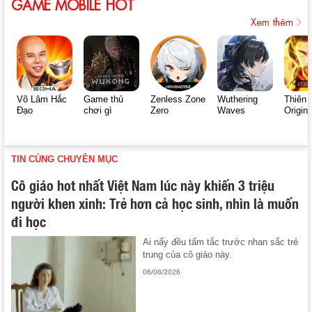
GAME MOBILE HOT
Xem thêm
Võ Lâm Hắc
Game thủ
Zenless Zone
Wuthering
Thiên 
Đạo
chơi gì
Zero
Waves
Origin
TIN CÙNG CHUYÊN MỤC
Cô giáo hot nhất Việt Nam lúc này khiến 3 triệu
người khen xinh: Trẻ hơn cả học sinh, nhìn là muốn
đi học
Ai nấy đều tấm tắc trước nhan sắc trẻ
trung của cô giáo này.
06/08/2026