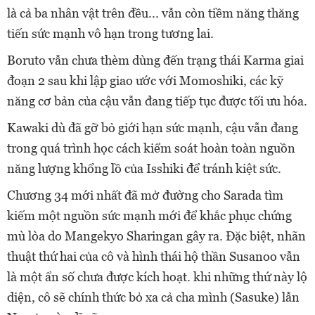
là cả ba nhân vật trên đều... vẫn còn tiềm năng thăng
tiến sức mạnh vô hạn trong tương lai.
Boruto vẫn chưa thèm dùng đến trạng thái Karma giai
đoạn 2 sau khi lập giao ước với Momoshiki, các kỹ
năng cơ bản của cậu vẫn đang tiếp tục được tối ưu hóa.
Kawaki dù đã gỡ bỏ giới hạn sức mạnh, cậu vẫn đang
trong quá trình học cách kiểm soát hoàn toàn nguồn
năng lượng khổng lồ của Isshiki để tránh kiệt sức.
Chương 34 mới nhất đã mở đường cho Sarada tìm
kiếm một nguồn sức mạnh mới để khắc phục chứng
mù lòa do Mangekyo Sharingan gây ra. Đặc biệt, nhãn
thuật thứ hai của cô và hình thái hộ thần Susanoo vẫn
là một ẩn số chưa được kích hoạt. khi những thứ này lộ
diện, cô sẽ chính thức bỏ xa cả cha mình (Sasuke) lẫn