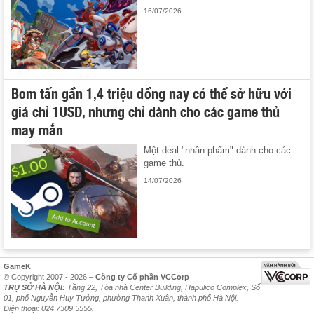
16/07/2026
Bom tấn gần 1,4 triệu đồng nay có thể sở hữu với
giá chỉ 1USD, nhưng chỉ dành cho các game thủ
may mắn
Một deal "nhân phẩm" dành cho các
game thủ.
14/07/2026
GameK
© Copyright 2007 - 2026 –
Công ty Cổ phần VCCorp
TRỤ SỞ HÀ NỘI:
Tầng 22, Tòa nhà Center Building, Hapulico Complex, Số
01, phố Nguyễn Huy Tưởng, phường Thanh Xuân, thành phố Hà Nội.
Điện thoại: 024 7309 5555.