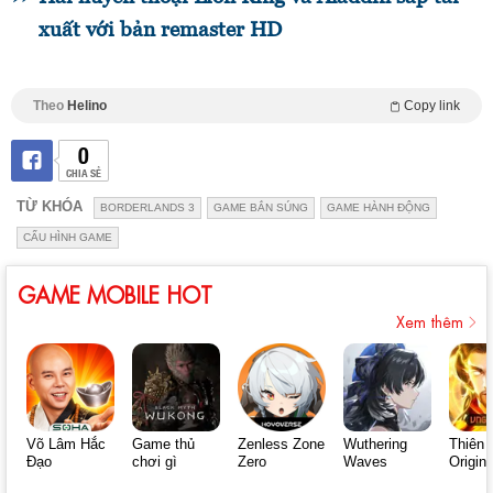
xuất với bản remaster HD
Theo
Helino
Copy link
0
CHIA SẺ
TỪ KHÓA
BORDERLANDS 3
GAME BẮN SÚNG
GAME HÀNH ĐỘNG
CẤU HÌNH GAME
GAME MOBILE HOT
Xem thêm
Võ Lâm Hắc
Game thủ
Zenless Zone
Wuthering
Thiên 
Đạo
chơi gì
Zero
Waves
Origin