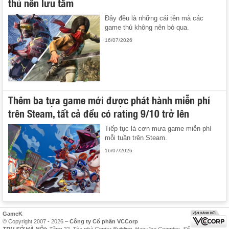
thủ nên lưu tâm
Đây đều là những cái tên mà các
game thủ không nên bỏ qua.
16/07/2026
Thêm ba tựa game mới được phát hành miễn phí
trên Steam, tất cả đều có rating 9/10 trở lên
Tiếp tục là cơn mưa game miễn phí
mỗi tuần trên Steam.
16/07/2026
GameK
© Copyright 2007 - 2026 –
Công ty Cổ phần VCCorp
TRỤ SỞ HÀ NỘI:
Tầng 22, Tòa nhà Center Building, Hapulico Complex, Số