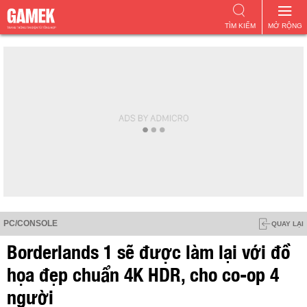
TÌM KIẾM
MỞ RỘNG
PC/CONSOLE
QUAY LẠI
Borderlands 1 sẽ được làm lại với đồ
họa đẹp chuẩn 4K HDR, cho co-op 4
người