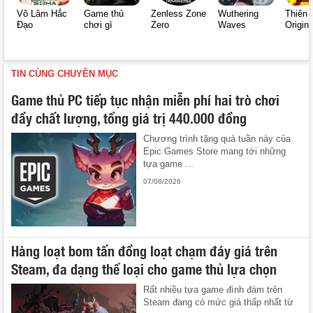
Võ Lâm Hắc
Game thủ
Zenless Zone
Wuthering
Thiên 
Đạo
chơi gì
Zero
Waves
Origin
TIN CÙNG CHUYÊN MỤC
Game thủ PC tiếp tục nhận miễn phí hai trò chơi
đầy chất lượng, tổng giá trị 440.000 đồng
Chương trình tặng quà tuần này của
Epic Games Store mang tới những
tựa game ...
07/08/2026
Hàng loạt bom tấn đồng loạt chạm đáy giá trên
Steam, đa dạng thể loại cho game thủ lựa chọn
Rất nhiều tựa game đình đám trên
Steam đang có mức giá thấp nhất từ