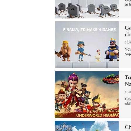
từ 
Ga
ch
08/
Với
Sup
To
N
10/
Hãy
nhấ
Ch