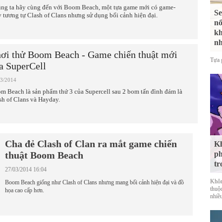
ng ta hãy cùng đến với Boom Beach, một tựa game mới có game-
Se
y tương tự Clash of Clans nhưng sử dụng bối cảnh hiện đại.
nổ
kh
nh
ơi thử Boom Beach - Game chiến thuật mới
Tựa 
a SuperCell
03/2014
m Beach là sản phẩm thứ 3 của Supercell sau 2 bom tấn đình đám là
sh of Clans và Hayday.
Cha đẻ Clash of Clan ra mắt game chiến
Kh
ph
thuật Boom Beach
tr
27/03/2014 16:04
Khôn
Boom Beach giống như Clash of Clans nhưng mang bối cảnh hiện đại và đồ
thuộ
họa cao cấp hơn.
nhiề