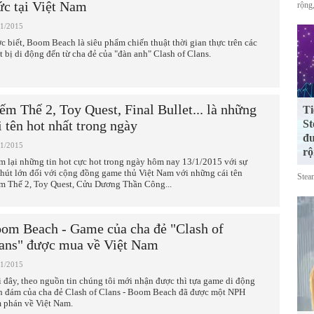
ức tại Việt Nam
rộng,
01/2015
c biết, Boom Beach là siêu phẩm chiến thuật thời gian thực trên các
ết bị di động đến từ cha đẻ của "đàn anh" Clash of Clans.
ếm Thế 2, Toy Quest, Final Bullet... là những
Ti
St
i tên hot nhất trong ngày
đư
01/2015
rộ
m lại những tin hot cực hot trong ngày hôm nay 13/1/2015 với sự
 hút lớn đối với cộng đồng game thủ Việt Nam với những cái tên
Stea
m Thế 2, Toy Quest, Cửu Dương Thần Công...
om Beach - Game của cha đẻ "Clash of
ans" được mua về Việt Nam
01/2015
 đây, theo nguồn tin chúng tôi mới nhận được thì tựa game di động
h đám của cha đẻ Clash of Clans - Boom Beach đã được một NPH
 phán về Việt Nam.