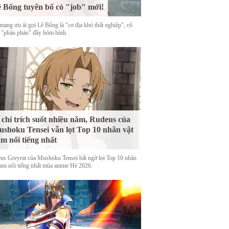
 Bống tuyên bố có "job" mới!
mạng ưu ái gọi Lê Bống là "cơ địa khó thất nghiệp", cô
 "phản pháo" đầy hóm hỉnh.
 chỉ trích suốt nhiều năm, Rudeus của
shoku Tensei vẫn lọt Top 10 nhân vật
m nổi tiếng nhất
us Greyrat của Mushoku Tensei bất ngờ lọt Top 10 nhân
nam nổi tiếng nhất mùa anime Hè 2026.