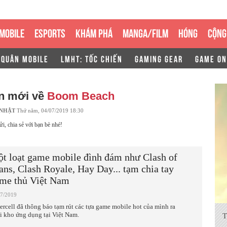
MOBILE
ESPORTS
KHÁM PHÁ
MANGA/FILM
HÓNG
CỘNG
 QUÂN MOBILE
LMHT: TỐC CHIẾN
GAMING GEAR
GAME ON
in mới về
Boom Beach
 NHẬT
Thứ năm, 04/07/2019 18:30
ửi, chia sẻ với bạn bè nhé!
t loạt game mobile đình đám như Clash of
ans, Clash Royale, Hay Day... tạm chia tay
me thủ Việt Nam
07/2019
ercell đã thông báo tạm rút các tựa game mobile hot của mình ra
i kho ứng dụng tại Việt Nam.
T