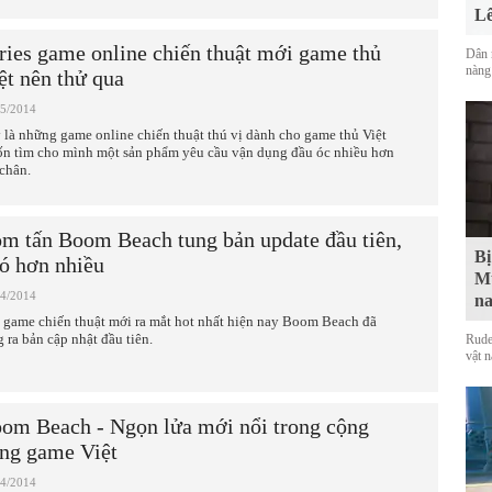
Lê
ries game online chiến thuật mới game thủ
Dân 
nàng
ệt nên thử qua
05/2014
 là những game online chiến thuật thú vị dành cho game thủ Việt
n tìm cho mình một sản phẩm yêu cầu vận dụng đầu óc nhiều hơn
 chân.
m tấn Boom Beach tung bản update đầu tiên,
Bị
ó hơn nhiều
Mu
04/2014
na
 game chiến thuật mới ra mắt hot nhất hiện nay Boom Beach đã
g ra bản cập nhật đầu tiên.
Rude
vật 
om Beach - Ngọn lửa mới nổi trong cộng
ng game Việt
04/2014