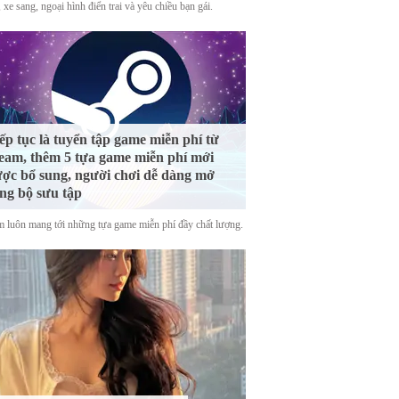
 xe sang, ngoại hình điển trai và yêu chiều bạn gái.
ếp tục là tuyển tập game miễn phí từ
eam, thêm 5 tựa game miễn phí mới
ợc bổ sung, người chơi dễ dàng mở
ng bộ sưu tập
m luôn mang tới những tựa game miễn phí đầy chất lượng.