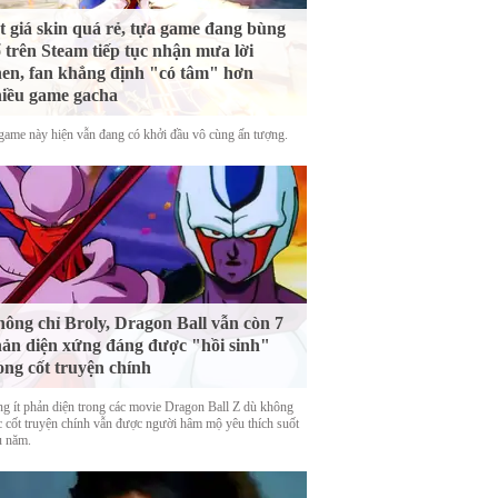
t giá skin quá rẻ, tựa game đang bùng
 trên Steam tiếp tục nhận mưa lời
en, fan khẳng định "có tâm" hơn
iều game gacha
game này hiện vẫn đang có khởi đầu vô cùng ấn tượng.
ông chỉ Broly, Dragon Ball vẫn còn 7
ản diện xứng đáng được "hồi sinh"
ong cốt truyện chính
g ít phản diện trong các movie Dragon Ball Z dù không
c cốt truyện chính vẫn được người hâm mộ yêu thích suốt
u năm.