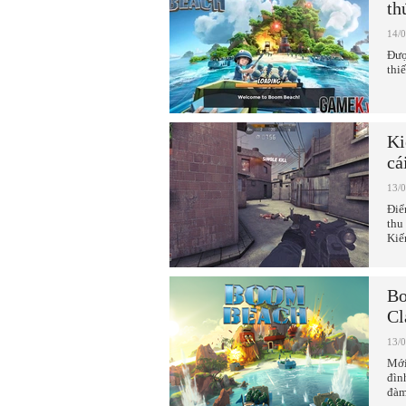
th
14/
Đượ
thi
Ki
cá
13/
Điể
thu
Kiế
Bo
Cl
13/
Mới
đìn
đàm