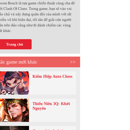
oom Beach là tựa game chiến thuật cùng cha đẻ
ới Clash Of Clans. Trong game, bạn sẽ vào vai
ảo chủ và xây dựng quân đội của mình với rất
hiều vũ khí hiện đại, tối tân để giải cứu người
ân trên đảo cũng như đi đánh chiếm các vùng
ất khác.
Trang chủ
ác game mới khác
>>
Kiếm Hiệp Auto Chess
Thiếu Niên 3Q: Khởi
Nguyên