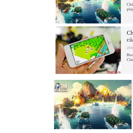
Chú
pla
Ch
củ
28/
Boo
Cla