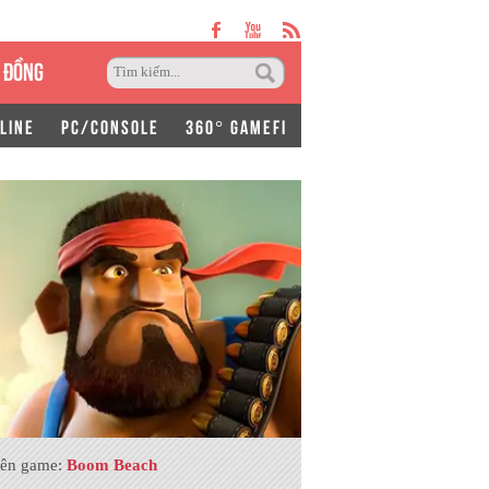
 ĐỒNG
LINE
PC/CONSOLE
360° GAMEFI
ên game:
Boom Beach