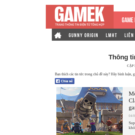
GAME 
GUNNY ORIGIN
LMHT
LIÊN
Thông t
CẬP
Bạn thích các tin tức trong chủ đề này? Hãy bình luận, g
Mộ
Cl
ga
04/
Sup
khỏ