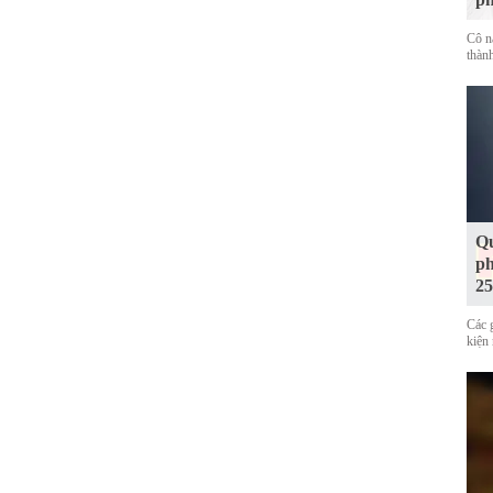
Cô n
thàn
Qu
ph
25
Các 
kiện 