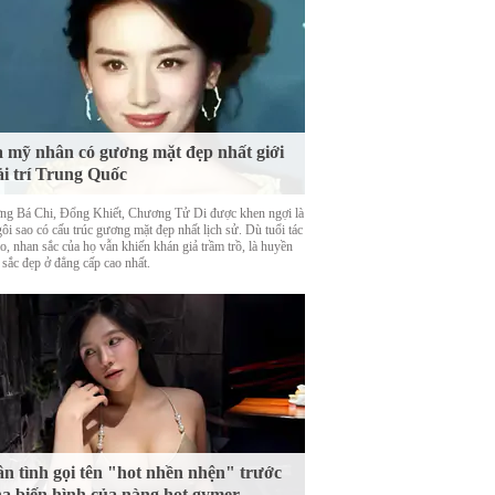
 mỹ nhân có gương mặt đẹp nhất giới
ải trí Trung Quốc
ng Bá Chi, Đổng Khiết, Chương Tử Di được khen ngợi là
ôi sao có cấu trúc gương mặt đẹp nhất lịch sử. Dù tuổi tác
o, nhan sắc của họ vẫn khiến khán giả trầm trồ, là huyền
 sắc đẹp ở đẳng cấp cao nhất.
n tình gọi tên "hot nhền nhện" trước
a biến hình của nàng hot gymer