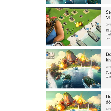
Se
Vi
09/
Đây
muố
tay
Bo
kh
25/
Tựa
tun
Bo
đồ
12/