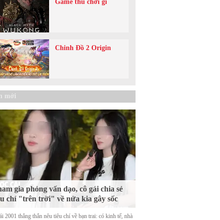
Game thủ chơi gì
Chinh Đồ 2 Origin
n mới
am gia phỏng vấn dạo, cô gái chia sẻ
êu chí "trên trời" về nửa kia gây sốc
i 2001 thẳng thắn nêu tiêu chí về bạn trai: có kinh tế, nhà