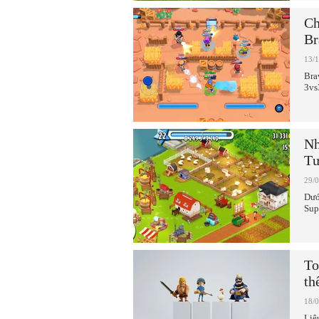
Ch
Br
13/
Bra
3vs
Nh
Tư
29/
Dướ
Supe
To
th
18/
Liệ