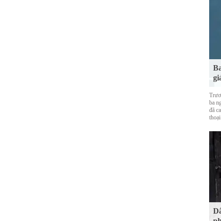
Ba
gi
Trươ
ba ng
đã ca
thoại
Dâ
ph