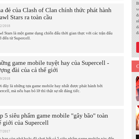
B
a đẻ của Clash of Clan chính thức phát hành
v
đ
awl Stars ra toàn cầu
n
12/2018
d
đ
wl Stars là một game dạng chiến đấu thời gian thực với các trận đấu
3 đến từ Supercell.
ững game mobile tuyệt hay của Supercell -
C
ợng đài của cả thế giới
09/2018
i đây là những tựa game mobile hay nhất được phát hành bởi
rcell, mà nếu bạn bỏ lỡ thì thật sự rất đáng tiếc.
p 5 siêu phẩm game mobile "gây bão" toàn
ế giới của Supercell
07/2017
u bạn còn nhớ hoặc đã chơi hết cả 5 siêu phẩm game mobile này đến