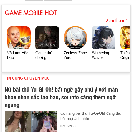
GAME MOBILE HOT
Xem thêm
Võ Lâm Hắc
Game thủ
Zenless Zone
Wuthering
Thiên 
Đạo
chơi gì
Zero
Waves
Origin
TIN CÙNG CHUYÊN MỤC
Nữ bài thủ Yu-Gi-Oh! bất ngờ gây chú ý với màn
khoe nhan sắc táo bạo, soi info càng thêm ngỡ
ngàng
Cô nàng bài thủ Yu-Gi-Oh! đang thu
hút mọi ánh nhìn.
07/08/2026