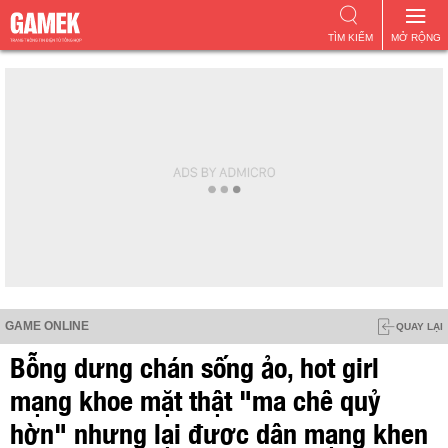
TÌM KIẾM
MỞ RỘNG
GAME ONLINE
QUAY LẠI
Bỗng dưng chán sống ảo, hot girl
mạng khoe mặt thật "ma chê quỷ
hờn" nhưng lại được dân mạng khen