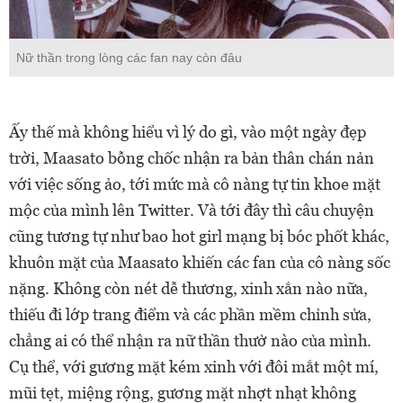
Nữ thần trong lòng các fan nay còn đâu
Ấy thế mà không hiểu vì lý do gì, vào một ngày đẹp
trời, Maasato bỗng chốc nhận ra bản thân chán nản
với việc sống ảo, tới mức mà cô nàng tự tin khoe mặt
mộc của mình lên Twitter. Và tới đây thì câu chuyện
cũng tương tự như bao hot girl mạng bị bóc phốt khác,
khuôn mặt của Maasato khiến các fan của cô nàng sốc
nặng. Không còn nét dễ thương, xinh xắn nào nữa,
thiếu đi lớp trang điểm và các phần mềm chỉnh sửa,
chẳng ai có thể nhận ra nữ thần thưở nào của mình.
Cụ thể, với gương mặt kém xinh với đôi mắt một mí,
mũi tẹt, miệng rộng, gương mặt nhợt nhạt không