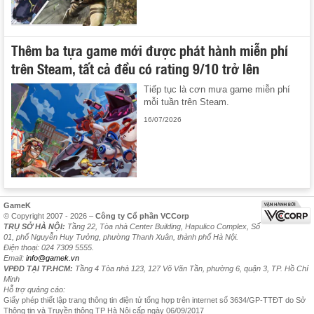
Thêm ba tựa game mới được phát hành miễn phí
trên Steam, tất cả đều có rating 9/10 trở lên
Tiếp tục là cơn mưa game miễn phí
mỗi tuần trên Steam.
16/07/2026
GameK
© Copyright 2007 - 2026 –
Công ty Cổ phần VCCorp
TRỤ SỞ HÀ NỘI:
Tầng 22, Tòa nhà Center Building, Hapulico Complex, Số
01, phố Nguyễn Huy Tưởng, phường Thanh Xuân, thành phố Hà Nội.
Điện thoại: 024 7309 5555.
Email:
info@gamek.vn
VPĐD TẠI TP.HCM:
Tầng 4 Tòa nhà 123, 127 Võ Văn Tần, phường 6, quận 3, TP. Hồ Chí
Minh
Hỗ trợ quảng cáo:
Giấy phép thiết lập trang thông tin điện tử tổng hợp trên internet số 3634/GP-TTĐT do Sở
Thông tin và Truyền thông TP Hà Nội cấp ngày 06/09/2017