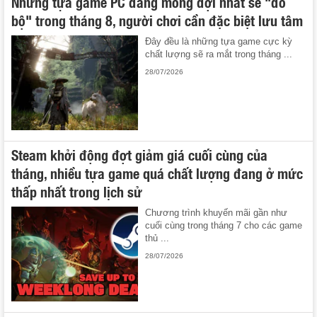
Những tựa game PC đáng mong đợi nhất sẽ "đổ
bộ" trong tháng 8, người chơi cần đặc biệt lưu tâm
Đây đều là những tựa game cực kỳ
chất lượng sẽ ra mắt trong tháng ...
28/07/2026
Steam khởi động đợt giảm giá cuối cùng của
tháng, nhiều tựa game quá chất lượng đang ở mức
thấp nhất trong lịch sử
Chương trình khuyến mãi gần như
cuối cùng trong tháng 7 cho các game
thủ ...
28/07/2026