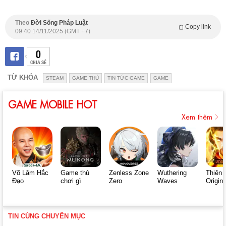
Theo
Đời Sống Pháp Luật
Copy link
09:40 14/11/2025 (GMT +7)
0
CHIA SẺ
TỪ KHÓA
STEAM
GAME THỦ
TIN TỨC GAME
GAME
GAME MOBILE HOT
Xem thêm
Võ Lâm Hắc
Game thủ
Zenless Zone
Wuthering
Thiên 
Đạo
chơi gì
Zero
Waves
Origin
TIN CÙNG CHUYÊN MỤC