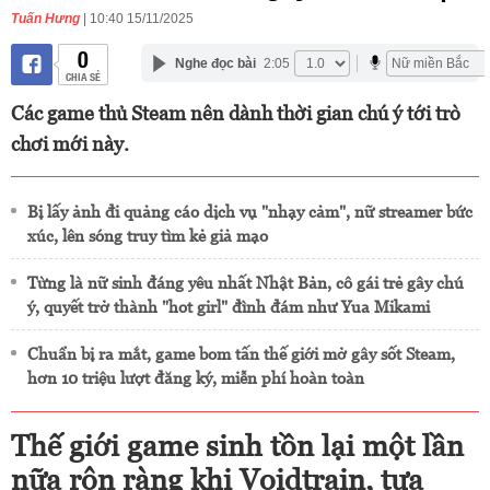
Tuấn Hưng
| 10:40 15/11/2025
0
Nghe đọc bài
2:05
CHIA SẺ
Các game thủ Steam nên dành thời gian chú ý tới trò
chơi mới này.
Bị lấy ảnh đi quảng cáo dịch vụ "nhạy cảm", nữ streamer bức
xúc, lên sóng truy tìm kẻ giả mạo
Từng là nữ sinh đáng yêu nhất Nhật Bản, cô gái trẻ gây chú
ý, quyết trở thành "hot girl" đình đám như Yua Mikami
Chuẩn bị ra mắt, game bom tấn thế giới mở gây sốt Steam,
hơn 10 triệu lượt đăng ký, miễn phí hoàn toàn
Thế giới game sinh tồn lại một lần
nữa rộn ràng khi Voidtrain, tựa