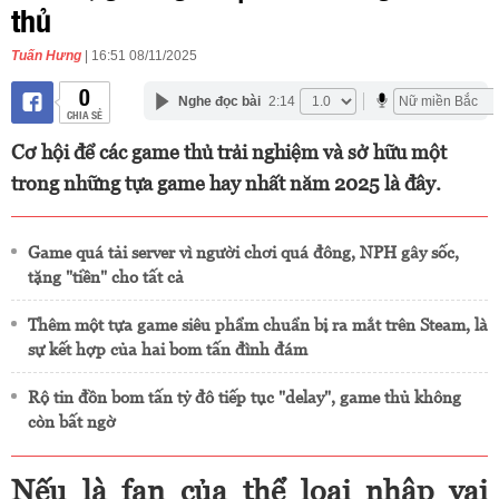
thủ
Tuấn Hưng
| 16:51 08/11/2025
0
Nghe đọc bài
2:14
CHIA SẺ
Cơ hội để các game thủ trải nghiệm và sở hữu một
trong những tựa game hay nhất năm 2025 là đây.
Game quá tải server vì người chơi quá đông, NPH gây sốc,
tặng "tiền" cho tất cả
Thêm một tựa game siêu phẩm chuẩn bị ra mắt trên Steam, là
sự kết hợp của hai bom tấn đình đám
Rộ tin đồn bom tấn tỷ đô tiếp tục "delay", game thủ không
còn bất ngờ
Nếu là fan của thể loại nhập vai