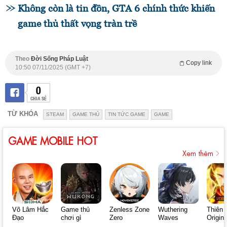
Không còn là tin đồn, GTA 6 chính thức khiến
game thủ thất vọng tràn trề
Theo
Đời Sống Pháp Luật
Copy link
10:50 07/11/2025 (GMT +7)
0
CHIA SẺ
TỪ KHÓA
STEAM
GAME THỦ
TIN TỨC GAME
GAME
GAME MOBILE HOT
Xem thêm
Võ Lâm Hắc
Game thủ
Zenless Zone
Wuthering
Thiên 
Đạo
chơi gì
Zero
Waves
Origin