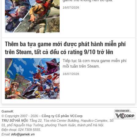
16/07/2026
Thêm ba tựa game mới được phát hành miễn phí
trên Steam, tất cả đều có rating 9/10 trở lên
Tiếp tục là cơn mưa game miễn phí
mỗi tuần trên Steam.
16/07/2026
GameK
© Copyright 2007 - 2026 –
Công ty Cổ phần VCCorp
TRỤ SỞ HÀ NỘI:
Tầng 22, Tòa nhà Center Building, Hapulico Complex, Số
01, phố Nguyễn Huy Tưởng, phường Thanh Xuân, thành phố Hà Nội.
Điện thoại: 024 7309 5555.
Email:
info@gamek.vn