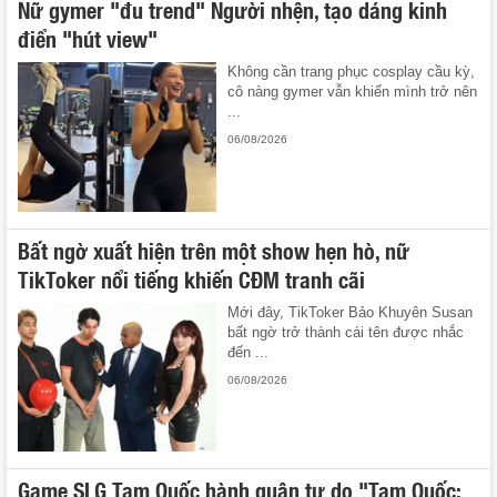
Nữ gymer "đu trend" Người nhện, tạo dáng kinh
điển "hút view"
Không cần trang phục cosplay cầu kỳ,
cô nàng gymer vẫn khiến mình trở nên
...
06/08/2026
Bất ngờ xuất hiện trên một show hẹn hò, nữ
TikToker nổi tiếng khiến CĐM tranh cãi
Mới đây, TikToker Bảo Khuyên Susan
bất ngờ trở thành cái tên được nhắc
đến ...
06/08/2026
Game SLG Tam Quốc hành quân tự do "Tam Quốc: