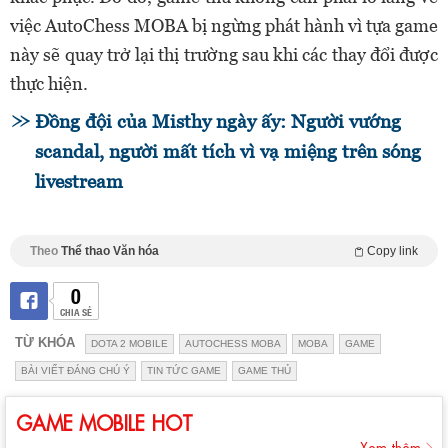
việc AutoChess MOBA bị ngừng phát hành vì tựa game
này sẽ quay trở lại thị trường sau khi các thay đổi được
thực hiện.
Đồng đội của Misthy ngày ấy: Người vướng
scandal, người mất tích vì vạ miệng trên sóng
livestream
Theo
Thể thao Văn hóa
Copy link
0
CHIA SẺ
TỪ KHÓA
DOTA 2 MOBILE
AUTOCHESS MOBA
MOBA
GAME
BÀI VIẾT ĐÁNG CHÚ Ý
TIN TỨC GAME
GAME THỦ
GAME MOBILE HOT
Xem thêm