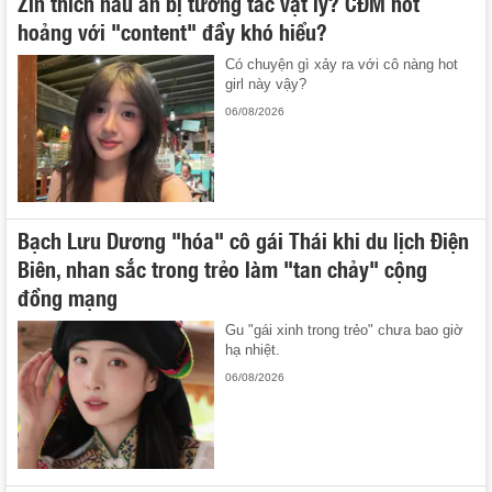
Zin thích nấu ăn bị tương tác vật lý? CĐM hốt
hoảng với "content" đầy khó hiểu?
Có chuyện gì xảy ra với cô nàng hot
girl này vậy?
06/08/2026
Bạch Lưu Dương "hóa" cô gái Thái khi du lịch Điện
Biên, nhan sắc trong trẻo làm "tan chảy" cộng
đồng mạng
Gu "gái xinh trong trẻo" chưa bao giờ
hạ nhiệt.
06/08/2026