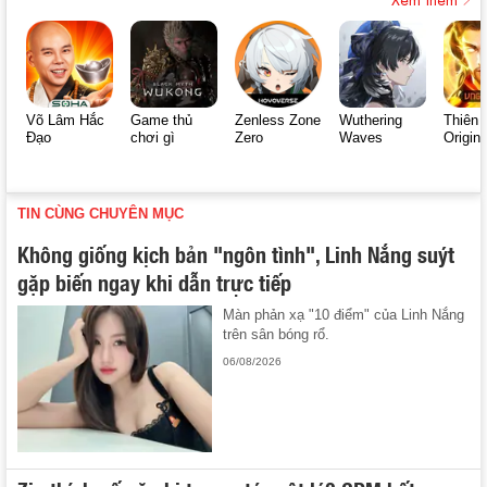
Võ Lâm Hắc
Game thủ
Zenless Zone
Wuthering
Thiên 
Đạo
chơi gì
Zero
Waves
Origin
TIN CÙNG CHUYÊN MỤC
Không giống kịch bản "ngôn tình", Linh Nắng suýt
gặp biến ngay khi dẫn trực tiếp
Màn phản xạ "10 điểm" của Linh Nắng
trên sân bóng rổ.
06/08/2026