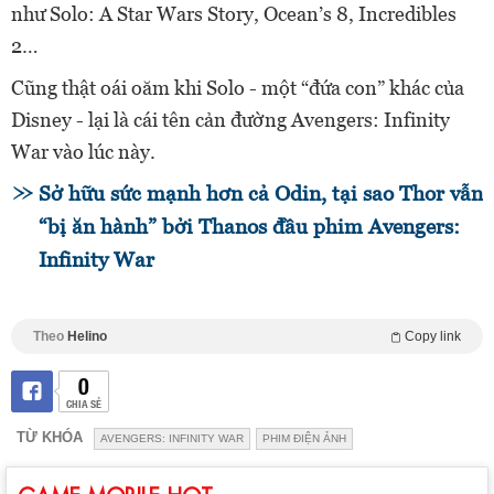
như Solo: A Star Wars Story, Ocean’s 8, Incredibles
2…
Cũng thật oái oăm khi Solo - một “đứa con” khác của
Disney - lại là cái tên cản đường Avengers: Infinity
War vào lúc này.
Sở hữu sức mạnh hơn cả Odin, tại sao Thor vẫn
“bị ăn hành” bởi Thanos đầu phim Avengers:
Infinity War
Theo
Helino
Copy link
0
CHIA SẺ
TỪ KHÓA
AVENGERS: INFINITY WAR
PHIM ĐIỆN ẢNH