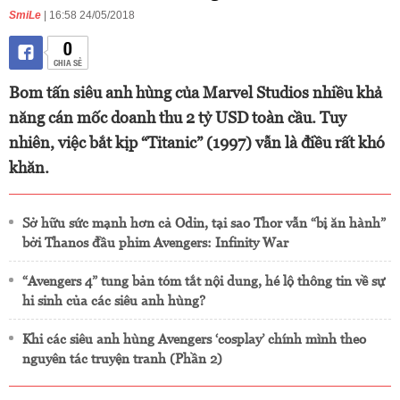
SmiLe
| 16:58 24/05/2018
0
CHIA SẺ
Bom tấn siêu anh hùng của Marvel Studios nhiều khả
năng cán mốc doanh thu 2 tỷ USD toàn cầu. Tuy
nhiên, việc bắt kịp “Titanic” (1997) vẫn là điều rất khó
khăn.
Sở hữu sức mạnh hơn cả Odin, tại sao Thor vẫn “bị ăn hành”
bởi Thanos đầu phim Avengers: Infinity War
“Avengers 4” tung bản tóm tắt nội dung, hé lộ thông tin về sự
hi sinh của các siêu anh hùng?
Khi các siêu anh hùng Avengers ‘cosplay’ chính mình theo
nguyên tác truyện tranh (Phần 2)