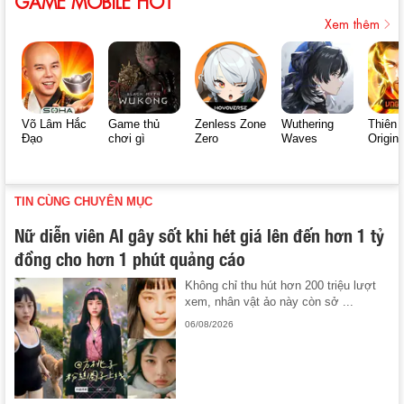
GAME MOBILE HOT
Xem thêm
Võ Lâm Hắc
Game thủ
Zenless Zone
Wuthering
Thiên 
Đạo
chơi gì
Zero
Waves
Origin
TIN CÙNG CHUYÊN MỤC
Nữ diễn viên AI gây sốt khi hét giá lên đến hơn 1 tỷ
đồng cho hơn 1 phút quảng cáo
Không chỉ thu hút hơn 200 triệu lượt
xem, nhân vật ảo này còn sở ...
06/08/2026