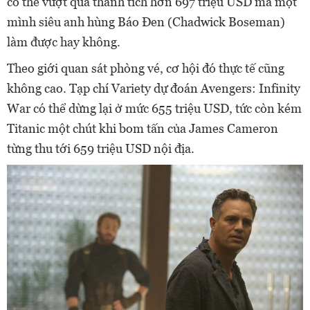
có thể vượt qua thành tích hơn 697 triệu USD mà một
mình siêu anh hùng Báo Đen (Chadwick Boseman)
làm được hay không.
Theo giới quan sát phòng vé, cơ hội đó thực tế cũng
không cao. Tạp chí Variety dự đoán Avengers: Infinity
War có thể dừng lại ở mức 655 triệu USD, tức còn kém
Titanic một chút khi bom tấn của James Cameron
từng thu tới 659 triệu USD nội địa.