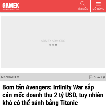
TÌM KIẾM
MỞ RỘNG
MANGA/FILM
QUAY LẠI
Bom tấn Avengers: Infinity War sắp
cán mốc doanh thu 2 tỷ USD, tuy nhiên
khó có thể sánh bằng Titanic