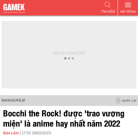
TÌM KIẾM
MỞ RỘNG
MANGA/FILM
QUAY LẠI
Bocchi the Rock! được 'trao vương
miện' là anime hay nhất năm 2022
Bảo Lâm
| 17:52 28/02/2023