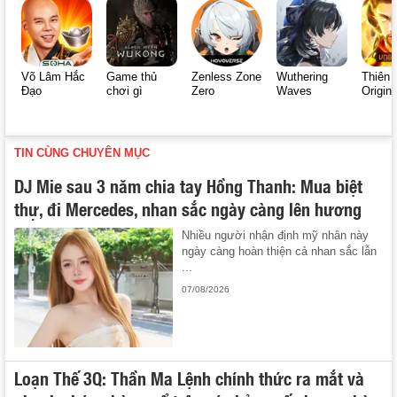
Võ Lâm Hắc
Game thủ
Zenless Zone
Wuthering
Thiên 
Đạo
chơi gì
Zero
Waves
Origin
TIN CÙNG CHUYÊN MỤC
DJ Mie sau 3 năm chia tay Hồng Thanh: Mua biệt
thự, đi Mercedes, nhan sắc ngày càng lên hương
Nhiều người nhận định mỹ nhân này
ngày càng hoàn thiện cả nhan sắc lẫn
...
07/08/2026
Loạn Thế 3Q: Thần Ma Lệnh chính thức ra mắt và