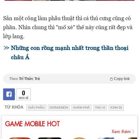
Sẵn một công làm phẫu thuật thì cả thú cưng cũng có
phần. Nhìn chung thì "mổ xẻ" thế này cũng rất đẹp và
lớp lang.
Những con rồng mạnh nhất trong thần thoại
châu Á
Theo
Trí Thức Trẻ
Copy link
0
CHIA SẺ
TỪ KHÓA
GIẢI PHẪU
DORAEMON
KHÁM PHÁ
THÚ VỊ
KINH DỊ
GAME MOBILE HOT
Xem thêm