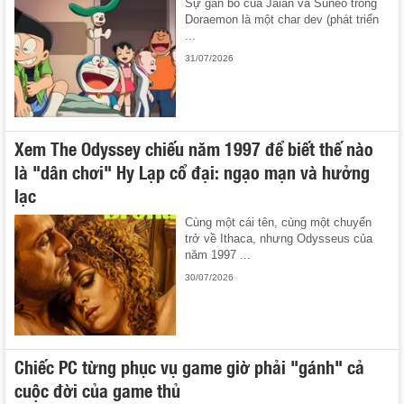
Sự gắn bó của Jaian và Suneo trong
Doraemon là một char dev (phát triển
...
31/07/2026
Xem The Odyssey chiếu năm 1997 để biết thế nào
là "dân chơi" Hy Lạp cổ đại: ngạo mạn và hưởng
lạc
Cùng một cái tên, cùng một chuyến
trở về Ithaca, nhưng Odysseus của
năm 1997 ...
30/07/2026
Chiếc PC từng phục vụ game giờ phải "gánh" cả
cuộc đời của game thủ