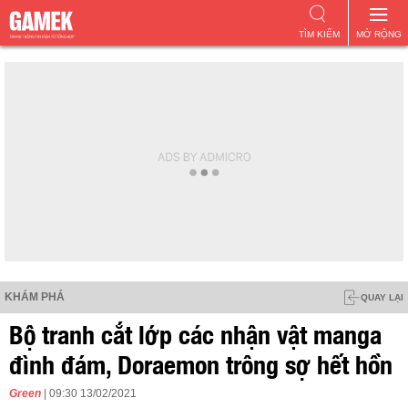
TÌM KIẾM
MỞ RỘNG
KHÁM PHÁ
QUAY LẠI
Bộ tranh cắt lớp các nhận vật manga
đình đám, Doraemon trông sợ hết hồn
Green
| 09:30 13/02/2021