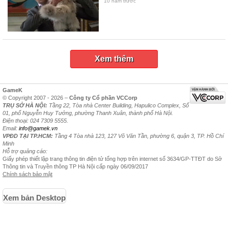
10 năm trước
Xem thêm
GameK
© Copyright 2007 - 2026 –
Công ty Cổ phần VCCorp
TRỤ SỞ HÀ NỘI:
Tầng 22, Tòa nhà Center Building, Hapulico Complex, Số
01, phố Nguyễn Huy Tưởng, phường Thanh Xuân, thành phố Hà Nội.
Điện thoại: 024 7309 5555.
Email:
info@gamek.vn
VPĐD TẠI TP.HCM:
Tầng 4 Tòa nhà 123, 127 Võ Văn Tần, phường 6, quận 3, TP. Hồ Chí
Minh
Hỗ trợ quảng cáo:
Giấy phép thiết lập trang thông tin điện tử tổng hợp trên internet số 3634/GP-TTĐT do Sở
Thông tin và Truyền thông TP Hà Nội cấp ngày 06/09/2017
Chính sách bảo mật
Xem bản Desktop