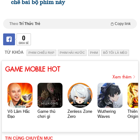
chê bai bộ phim này
Theo
Trí Thức Trẻ
Copy link
0
CHIA SẺ
TỪ KHÓA
PHIM CHIẾU RẠP
PHIM HÀI HƯỚC
PHIM
BỐ TÔI LÀ MÈO
GAME MOBILE HOT
Xem thêm
Võ Lâm Hắc
Game thủ
Zenless Zone
Wuthering
Thiên 
Đạo
chơi gì
Zero
Waves
Origin
TIN CÙNG CHUYÊN MỤC