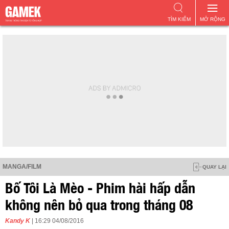
TÌM KIẾM
MỞ RỘNG
MANGA/FILM
QUAY LẠI
Bố Tôi Là Mèo - Phim hài hấp dẫn
không nên bỏ qua trong tháng 08
Kandy K
| 16:29 04/08/2016