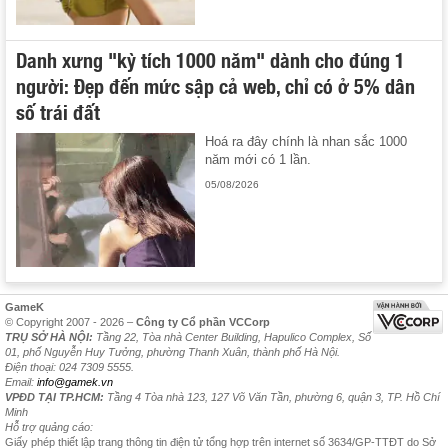
Danh xưng "kỳ tích 1000 năm" dành cho đúng 1
người: Đẹp đến mức sập cả web, chỉ có ở 5% dân
số trái đất
Hoá ra đây chính là nhan sắc 1000
năm mới có 1 lần.
05/08/2026
GameK
© Copyright 2007 - 2026 –
Công ty Cổ phần VCCorp
TRỤ SỞ HÀ NỘI:
Tầng 22, Tòa nhà Center Building, Hapulico Complex, Số
01, phố Nguyễn Huy Tưởng, phường Thanh Xuân, thành phố Hà Nội.
Điện thoại: 024 7309 5555.
Email:
info@gamek.vn
VPĐD TẠI TP.HCM:
Tầng 4 Tòa nhà 123, 127 Võ Văn Tần, phường 6, quận 3, TP. Hồ Chí
Minh
Hỗ trợ quảng cáo:
Giấy phép thiết lập trang thông tin điện tử tổng hợp trên internet số 3634/GP-TTĐT do Sở