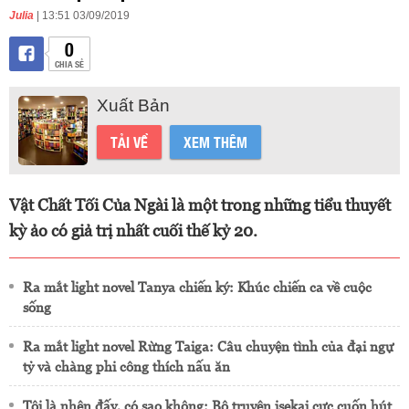
Julia
| 13:51 03/09/2019
0
CHIA SẺ
Xuất Bản
TẢI VỀ
XEM THÊM
Vật Chất Tối Của Ngài là một trong những tiểu thuyết
kỳ ảo có giả trị nhất cuối thế kỷ 20.
Ra mắt light novel Tanya chiến ký: Khúc chiến ca về cuộc
sống
Ra mắt light novel Rừng Taiga: Câu chuyện tình của đại ngự
tỷ và chàng phi công thích nấu ăn
Tôi là nhện đấy, có sao không: Bộ truyện isekai cực cuốn hút