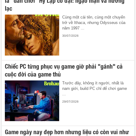
là "dân chơi" Hy Lạp cổ đại: ngạo mạn và hưởng
lạc
Cùng một cái tên, cùng một chuyến
trở về Ithaca, nhưng Odysseus của
năm 1997 ...
30/07/2026
Chiếc PC từng phục vụ game giờ phải "gánh" cả
cuộc đời của game thủ
Trước đây, không ít người, nhất là
nam giới, build PC chỉ để chơi game
...
29/07/2026
Game ngày nay đẹp hơn nhưng liệu có còn vui như