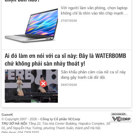
Với người làm văn phòng, chọn laptop
không chỉ là nhìn vào tên chip mạnh ...
27/07/2026
Ai đó làm ơn nói với ca sĩ này: Đây là WATERBOMB
chứ không phải sàn nhảy thoát y!
Sân khấu phản cảm của nữ ca sĩ này
đang gây tranh cãi dữ dội.
26/07/2026
GameK
© Copyright 2007 - 2026 –
Công ty Cổ phần VCCorp
TRỤ SỞ HÀ NỘI:
Tầng 22, Tòa nhà Center Building, Hapulico Complex, Số
01, phố Nguyễn Huy Tưởng, phường Thanh Xuân, thành phố Hà Nội.
Điện thoại: 024 7309 5555.