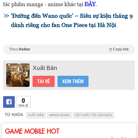
tác phẩm manga - anime khác tại
ĐÂY
.
'Đường đến Wano quốc' – Siêu sự kiện tháng 9
dành riêng cho fan One Piece tại Hà Nội
Theo
Helino
Copy link
Xuất Bản
TẢI VỀ
XEM THÊM
0
CHIA SẺ
TỪ KHÓA
XUẤT BẢN
WINGS BOOK
VẬT CHẤT TỐI CỦA NGÀI
GAME MOBILE HOT