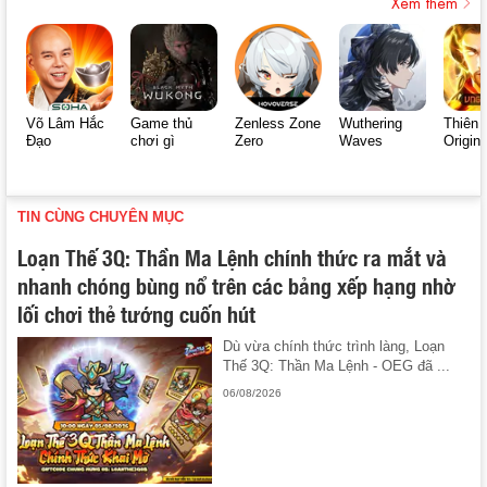
Xem thêm
Võ Lâm Hắc
Game thủ
Zenless Zone
Wuthering
Thiên 
Đạo
chơi gì
Zero
Waves
Origin
TIN CÙNG CHUYÊN MỤC
Loạn Thế 3Q: Thần Ma Lệnh chính thức ra mắt và
nhanh chóng bùng nổ trên các bảng xếp hạng nhờ
lối chơi thẻ tướng cuốn hút
Dù vừa chính thức trình làng, Loạn
Thế 3Q: Thần Ma Lệnh - OEG đã ...
06/08/2026