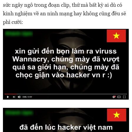
sức ngây ngô trong đoạn clip, thứ mà bất kỳ ai dù có
kinh nghiệm về an ninh mạng hay không cũng đều sẽ
phì cười: