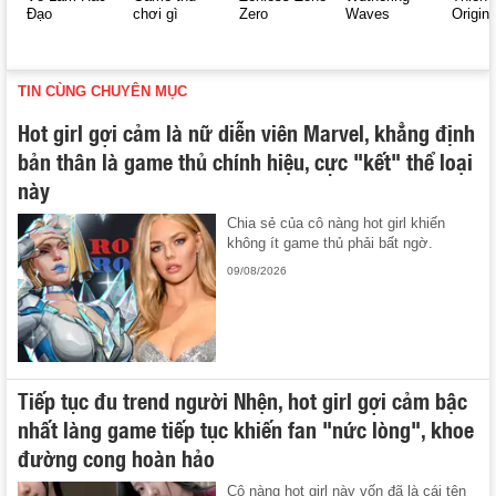
Đạo
chơi gì
Zero
Waves
Origin
TIN CÙNG CHUYÊN MỤC
Hot girl gợi cảm là nữ diễn viên Marvel, khẳng định
bản thân là game thủ chính hiệu, cực "kết" thể loại
này
Chia sẻ của cô nàng hot girl khiến
không ít game thủ phải bất ngờ.
09/08/2026
Tiếp tục đu trend người Nhện, hot girl gợi cảm bậc
nhất làng game tiếp tục khiến fan "nức lòng", khoe
đường cong hoàn hảo
Cô nàng hot girl này vốn đã là cái tên