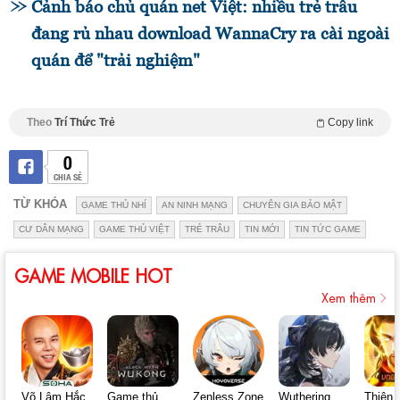
Cảnh báo chủ quán net Việt: nhiều trẻ trâu
đang rủ nhau download WannaCry ra cài ngoài
quán để "trải nghiệm"
Theo
Trí Thức Trẻ
Copy link
0
CHIA SẺ
TỪ KHÓA
GAME THỦ NHÍ
AN NINH MẠNG
CHUYÊN GIA BẢO MẬT
CƯ DÂN MẠNG
GAME THỦ VIỆT
TRẺ TRÂU
TIN MỚI
TIN TỨC GAME
GAME MOBILE HOT
Xem thêm
Võ Lâm Hắc
Game thủ
Zenless Zone
Wuthering
Thiên 