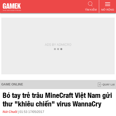
TÌM KIẾM
MỞ RỘNG
GAME ONLINE
QUAY LẠI
Bó tay trẻ trâu MineCraft Việt Nam gửi
thư "khiêu chiến" virus WannaCry
Nút Chuối
| 01:53 17/05/2017