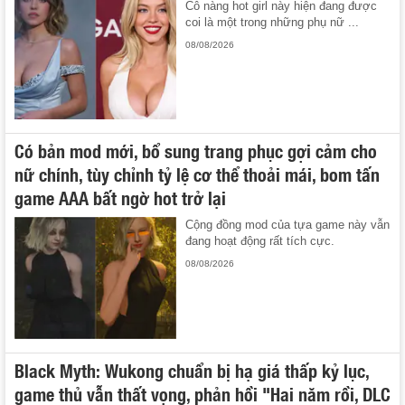
Cô nàng hot girl này hiện đang được
coi là một trong những phụ nữ ...
08/08/2026
Có bản mod mới, bổ sung trang phục gợi cảm cho
nữ chính, tùy chỉnh tỷ lệ cơ thể thoải mái, bom tấn
game AAA bất ngờ hot trở lại
Cộng đồng mod của tựa game này vẫn
đang hoạt động rất tích cực.
08/08/2026
Black Myth: Wukong chuẩn bị hạ giá thấp kỷ lục,
game thủ vẫn thất vọng, phản hồi "Hai năm rồi, DLC