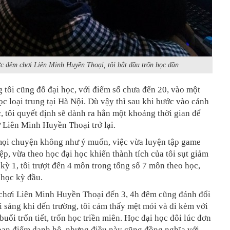
c đêm chơi Liên Minh Huyền Thoại, tôi bắt đầu trốn học dần
 tôi cũng đỗ đại học, với điểm số chưa đến 20, vào một
ọc loại trung tại Hà Nội. Dù vậy thì sau khi bước vào cánh
, tôi quyết định sẽ dành ra hẳn một khoảng thời gian để
ở Liên Minh Huyền Thoại trở lại.
ọi chuyện không như ý muốn, việc vừa luyện tập game
p, vừa theo học đại học khiến thành tích của tôi sụt giảm
 kỳ 1, tôi trượt đến 4 môn trong tổng số 7 môn theo học,
 học kỳ đầu.
hơi Liên Minh Huyền Thoại đến 3, 4h đêm cũng đánh đổi
i sáng khi đến trường, tôi cảm thấy mệt mỏi và đi kèm với
buổi trốn tiết, trốn học triền miên. Học đại học đôi lúc đơn
 bạn điểm danh hộ, nhưng điều này cũng đồng nghĩa với