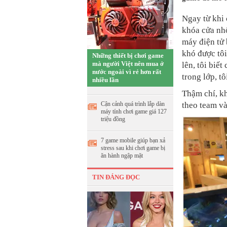
Ngay từ khi 
khóa cửa nhố
máy điện tử 
khó được tôi
Những thiết bị chơi game
mà người Việt nên mua ở
lên, tôi biế
nước ngoài vì rẻ hơn rất
trong lớp, t
nhiều lần
Thậm chí, kh
Cận cảnh quá trình lắp dàn
theo team và
máy tính chơi game giá 127
triệu đồng
7 game mobile giúp bạn xả
stress sau khi chơi game bị
ăn hành ngập mặt
TIN ĐÁNG ĐỌC