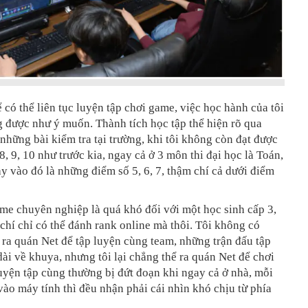
ể có thể liên tục luyện tập chơi game, việc học hành của tôi
g được như ý muốn. Thành tích học tập thể hiện rõ qua
những bài kiểm tra tại trường, khi tôi không còn đạt được
, 9, 10 như trước kia, ngay cả ở 3 môn thi đại học là Toán,
y vào đó là những điểm số 5, 6, 7, thậm chí cả dưới điểm
me chuyên nghiệp là quá khó đối với một học sinh cấp 3,
 chí chỉ có thể đánh rank online mà thôi. Tôi không có
 ra quán Net để tập luyện cùng team, những trận đấu tập
ài về khuya, nhưng tôi lại chẳng thể ra quán Net để chơi
uyện tập cùng thường bị đứt đoạn khi ngay cả ở nhà, mỗi
 vào máy tính thì đều nhận phải cái nhìn khó chịu từ phía