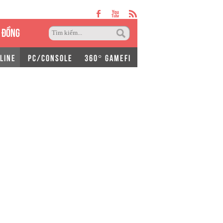
 ĐỒNG
LINE
PC/CONSOLE
360° GAMEFI