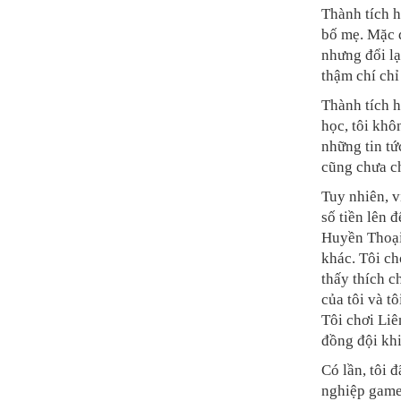
Thành tích h
bố mẹ. Mặc 
nhưng đổi lạ
thậm chí ch
Thành tích h
học, tôi khô
những tin tứ
cũng chưa ch
Tuy nhiên, v
số tiền lên 
Huyền Thoại,
khác. Tôi c
thấy thích 
của tôi và t
Tôi chơi Li
đồng đội khi
Có lần, tôi 
nghiệp game 