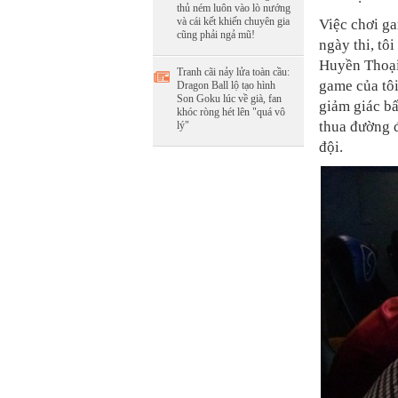
thủ ném luôn vào lò nướng
và cái kết khiến chuyên gia
Việc chơi g
cũng phải ngả mũ!
ngày thi, t
Huyền Thoại
Tranh cãi nảy lửa toàn cầu:
game của tôi
Dragon Ball lộ tạo hình
Son Goku lúc về già, fan
giảm giác bấ
khóc ròng hét lên "quá vô
thua đường 
lý"
đội.