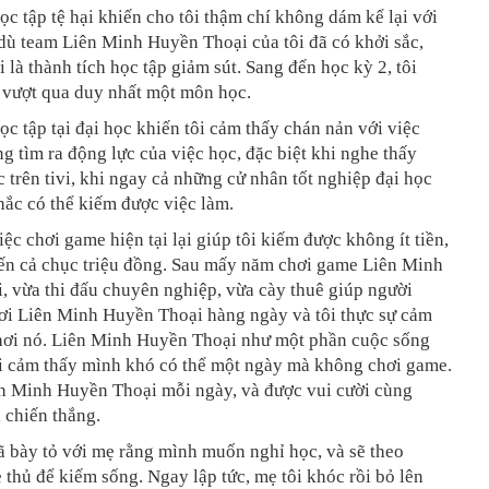
ọc tập tệ hại khiến cho tôi thậm chí không dám kể lại với
dù team Liên Minh Huyền Thoại của tôi đã có khởi sắc,
i là thành tích học tập giảm sút. Sang đến học kỳ 2, tôi
ỉ vượt qua duy nhất một môn học.
ọc tập tại đại học khiến tôi cảm thấy chán nản với việc
ng tìm ra động lực của việc học, đặc biệt khi nghe thấy
c trên tivi, khi ngay cả những cử nhân tốt nghiệp đại học
ắc có thể kiếm được việc làm.
iệc chơi game hiện tại lại giúp tôi kiếm được không ít tiền,
đến cả chục triệu đồng. Sau mấy năm chơi game Liên Minh
 vừa thi đấu chuyên nghiệp, vừa cày thuê giúp người
hơi Liên Minh Huyền Thoại hàng ngày và tôi thực sự cảm
chơi nó. Liên Minh Huyền Thoại như một phần cuộc sống
ôi cảm thấy mình khó có thể một ngày mà không chơi game.
ên Minh Huyền Thoại mỗi ngày, và được vui cười cùng
 chiến thắng.
đã bày tỏ với mẹ rằng mình muốn nghỉ học, và sẽ theo
thủ để kiếm sống. Ngay lập tức, mẹ tôi khóc rồi bỏ lên