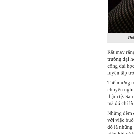
Thứ
Rất may rằng
trường đại h
cổng đại học
luyện tập tr
Thế nhưng m
chuyên nghiệ
thậm tệ. Sau
mà đó chỉ là
Những đêm c
với việc buổ
đó là những 
giản khi có