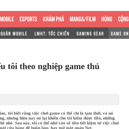
MOBILE
ESPORTS
KHÁM PHÁ
MANGA/FILM
HÓNG
CỘNG
 QUÂN MOBILE
LMHT: TỐC CHIẾN
GAMING GEAR
GAME ON
u tôi theo nghiệp game thủ
m, tôi biết rằng việc chơi game có thể chỉ là tạm thời, và nó
g, nhưng hiện nay nó lại khiến cho tôi kiếm được tiền, những
hề nhỏ. Sau này, tôi có thể nhờ vào số tiền tiết kiệm từ việc chơi
ột cửa hàng để buôn bán, hay mở một quán Net.