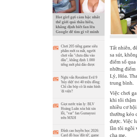
Hot girl gợi cảm bậc nhất
thế giới quá thấu hiểu,
khẳng định biết fan lên
Google để tìm gì về mình
Chơi 205 tiếng game siêu
Tất nhiên, đ
phẩm mới ra mắt, người
sa sút, khôn
chơi vẫn "chưa đâu vào
đâu", khẳng định 1.000
điểm số qua 
tiếng mới phá đảo được
những điểm 8
Lý, Hóa. Tha
Nghi vấn Resident Evil 9
'hủy diệt' tivi 40 triệu đồng:
trung bình.
Chỉ cần bóp cò là màn hình
'đi viện'!
Việc chơi ga
khi tôi thậm
Giọt nước tràn ly: BLV
nhiều cơ hội
Hoàng Luân xóa bài xin
lỗi, "var" fan Gumayusi
thường kéo d
trên MXH
được. Việc l
lần tôi ngồi
Đỉnh cao huyền học 2026:
cha mẹ.
Card đồ họa 'đột tử', game