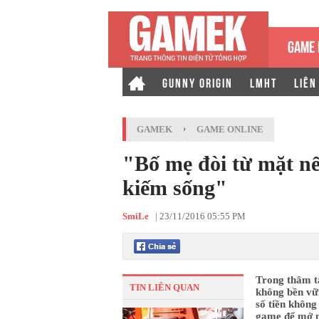
GAME 
GUNNY ORIGIN
LMHT
LIÊN
GAMEK
›
GAME ONLINE
"Bố mẹ đòi từ mặt nế
kiếm sống"
SmiLe
|
23/11/2016 05:55 PM
Trong thâm tâ
TIN LIÊN QUAN
không bền vữn
số tiền không 
game để mở m