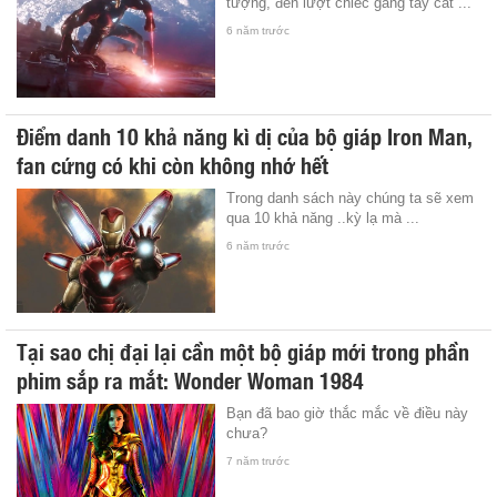
tượng, đến lượt chiếc găng tay cắt ...
6 năm trước
Điểm danh 10 khả năng kì dị của bộ giáp Iron Man,
fan cứng có khi còn không nhớ hết
Trong danh sách này chúng ta sẽ xem
qua 10 khả năng ..kỳ lạ mà ...
6 năm trước
Tại sao chị đại lại cần một bộ giáp mới trong phần
phim sắp ra mắt: Wonder Woman 1984
Bạn đã bao giờ thắc mắc về điều này
chưa?
7 năm trước