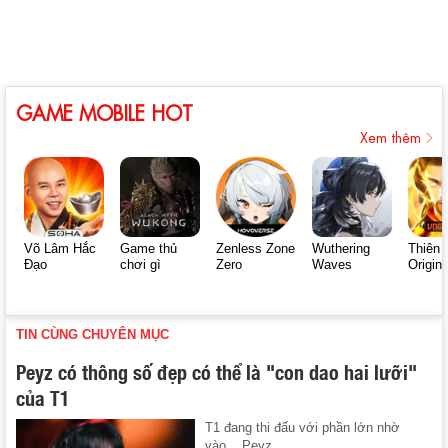
GAME MOBILE HOT
Xem thêm
Võ Lâm Hắc
Game thủ
Zenless Zone
Wuthering
Thiên 
Đạo
chơi gì
Zero
Waves
Origin
TIN CÙNG CHUYÊN MỤC
Peyz có thông số đẹp có thể là "con dao hai lưỡi"
của T1
T1 đang thi đấu với phần lớn nhờ
vào... Peyz.