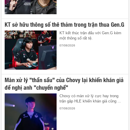
KT sở hữu thông số thê thảm trong trận thua Gen.G
KT kết thúc trận đấu với Gen.G kèm
một thông số rất tệ.
07/08/2026
Màn xử lý "thần sầu" của Chovy lại khiến khán giả
đề nghị anh "chuyển nghề"
Chovy có màn xử lý cực hay trong
trận gặp HLE khiến khán giả cũng ...
07/08/2026