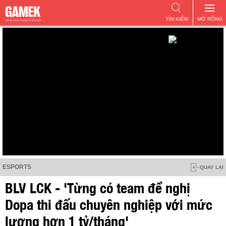
TÌM KIẾM
MỞ RỘNG
ESPORTS
QUAY LẠI
BLV LCK - 'Từng có team đề nghị
Dopa thi đấu chuyên nghiệp với mức
lương hơn 1 tỷ/tháng'