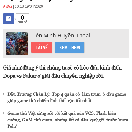
A Đồi
| 10:18 19/04/2020
0
CHIA SẺ
Liên Minh Huyền Thoại
TẢI VỀ
XEM THÊM
Giá như đồng ý thi chúng ta sẽ có kèo đấu kinh điển
Dopa vs Faker ở giải đấu chuyên nghiệp rồi.
Đấu Trường Chân Lý: Top 4 quân cờ 'làm trùm' ở đầu game
giúp game thủ chiếm lĩnh thế trận tốt nhất
Game thủ Việt sửng sốt với kết quả của VCS: Flash kiên
cường, GAM chủ quan, nhưng tất cả đều 'quỳ gối' trước 'aura
Pelu'