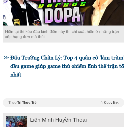
Hiện tại thì kèo đấu kinh điển này thì chỉ xuất hiện ở những trận
xếp hạng đơn mà thôi
Đấu Trường Chân Lý: Top 4 quân cờ 'làm trùm' 
đầu game giúp game thủ chiếm lĩnh thế trận tốt
nhất
Theo
Trí Thức Trẻ
Copy link
Liên Minh Huyền Thoại