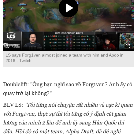
0:00
LS says Forg1ven almost joined a team with him and Apdo in
2016 - Twitch
Doublelift: "Ông bạn nghĩ sao về Forg1ven? Anh ấy có
quay trở lại không?"
BLV LS:
"Tôi từng nói chuyện rất nhiều và cực kì quen
với Forg1ven, thực sự thì tôi từng có ý định cắt giảm
lương của mình 2 lần để anh ấy sang Hàn Quốc thi
đấu. Hồi đó có một team, Alpha Draft, đã đề nghị