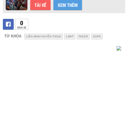
TẢI VỀ
XEM THÊM
0
CHIA SẺ
TỪ KHÓA
LIÊN MINH HUYỀN THOẠI
LMHT
FAKER
DOPA