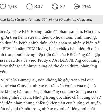
àng Luân sẵn sàng "ăn thua đủ" với một bộ phận fan Gumayusi.
n này, có lẽ BLV Hoàng Luân đã phạm sai lầm. Đầu tiên,
 giỡn trên kênh stream, điều đó hoàn toàn bình thường.
h đưa lên kênh chính thức, chắc chắn sẽ nhận ý kiến trái
ột BLV lâu năm, BLV Hoàng Luân chắc chắn hiểu rõ điều
anh trong buổi tác nghiệp trận đấu của BRO cũng đã ngập
ưa ra câu đùa về việc Teddy dự ASIAD. Nhưng cuối cùng,
được thốt ra và như ai cũng có thể đoán được, phản ứng
 yếu.
i vị trí của Gumayusi, vốn không hề gây tranh cãi quá
 vị trí của Canyon, nhưng rải rác vẫn có fan của một số
hác không hài lòng. Việc phản ứng của fan Gumayusi có
ch bằng nhiều cách. Nhưng trong đó, chắc chắn cũng có sự
hải đón nhận những chiều ý kiến tiêu cực hướng về tuyển
lần này lại từ một trong những người có tiếng nói nhất