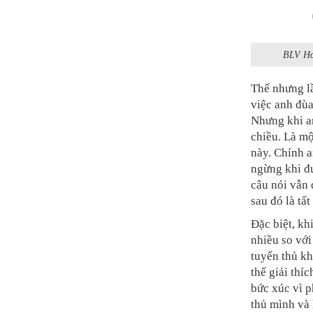
BLV Ho
Thế nhưng lầ
việc anh đùa
Nhưng khi an
chiều. Là m
này. Chính 
ngừng khi đ
câu nói vẫn 
sau đó là tất
Đặc biệt, kh
nhiều so với
tuyển thủ k
thể giải thí
bức xúc vì p
thủ mình và 