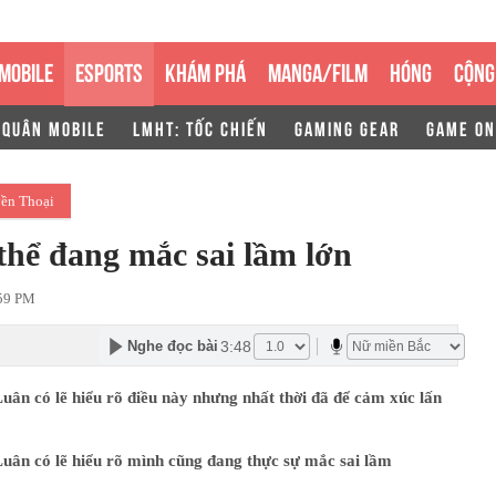
MOBILE
ESPORTS
KHÁM PHÁ
MANGA/FILM
HÓNG
CỘNG
 QUÂN MOBILE
LMHT: TỐC CHIẾN
GAMING GEAR
GAME ON
ền Thoại
hể đang mắc sai lầm lớn
:59 PM
3:48
Nghe đọc bài
ân có lẽ hiểu rõ điều này nhưng nhất thời đã để cảm xúc lấn
ân có lẽ hiểu rõ mình cũng đang thực sự mắc sai lầm