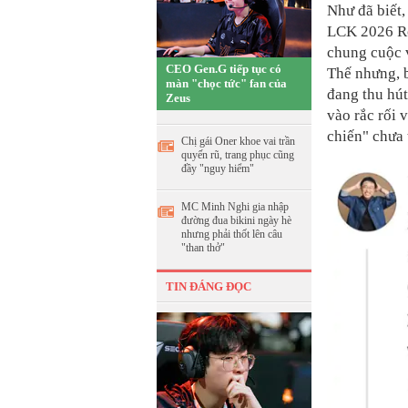
Như đã biết
LCK 2026 Ro
chung cuộc v
CEO Gen.G tiếp tục có
Thế nhưng, 
màn "chọc tức" fan của
đang thu hút
Zeus
vào rắc rối
chiến" chưa 
Chị gái Oner khoe vai trần
quyến rũ, trang phục cũng
đầy "nguy hiểm"
MC Minh Nghi gia nhập
đường đua bikini ngày hè
nhưng phải thốt lên câu
"than thở"
TIN ĐÁNG ĐỌC