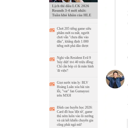
Lịch thi đấu LCK 2026
Rounds 3-4 mới nhất:
Tuần khó khăn của HLE
Chơi 205 tiếng game siêu
phẩm mới ra mắt, người
chơi vẫn "chưa đâu vào
đâu", khẳng định 1.000
tiếng mới phá đảo được
Nghi vấn Resident Evil 9
'hủy diệt' tivi 40 triệu đồng:
Chỉ cần bóp cò là màn hình
'đi viện'!
Giọt nước tràn ly: BLV
Hoàng Luân xóa bài xin
lỗi, "var" fan Gumayusi
trên MXH
Đỉnh cao huyền học 2026:
Card đồ họa 'đột tử', game
thủ ném luôn vào lò nướng
và cái kết khiến chuyên gia
cũng phải ngả mũ!