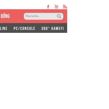
 ĐỒNG
LINE
PC/CONSOLE
360° GAMEFI