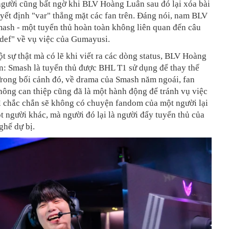
người cũng bất ngờ khi BLV Hoàng Luân sau đó lại xóa bài
uyết định "var" thẳng mặt các fan trên. Đáng nói, nam BLV
mash - một tuyển thủ hoàn toàn không liên quan đến câu
def" về vụ việc của Gumayusi.
 sự thật mà có lẽ khi viết ra các dòng status, BLV Hoàng
n: Smash là tuyển thủ được BHL T1 sử dụng để thay thế
rong bối cảnh đó, về drama của Smash năm ngoái, fan
ông can thiệp cũng đã là một hành động để tránh vụ việc
ì chắc chắn sẽ không có chuyện fandom của một người lại
 người khác, mà người đó lại là người đẩy tuyển thủ của
ghế dự bị.