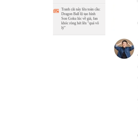
Tranh cãi nảy lửa toàn cầu:
Dragon Ball lộ tạo hình
Son Goku lúc về già, fan
khóc ròng hét lên "quá vô
lý"