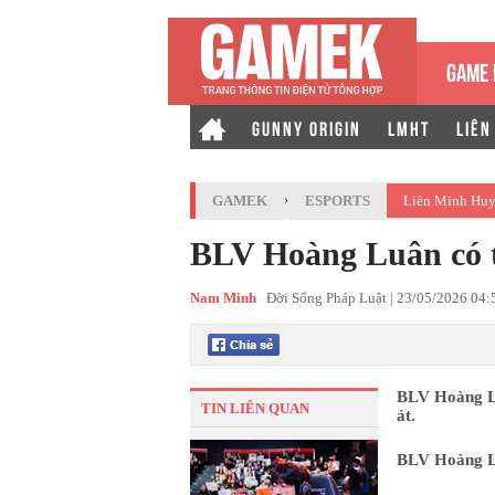
GAME 
GUNNY ORIGIN
LMHT
LIÊN
GAMEK
›
ESPORTS
Liên Minh Huy
BLV Hoàng Luân có t
Nam Minh
Đời Sống Pháp Luật |
23/05/2026 04
BLV Hoàng Lu
TIN LIÊN QUAN
át.
BLV Hoàng Lu