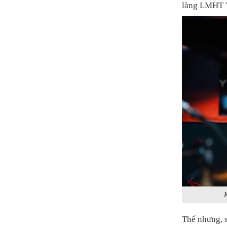
làng LMHT V
K
Thế nhưng, s