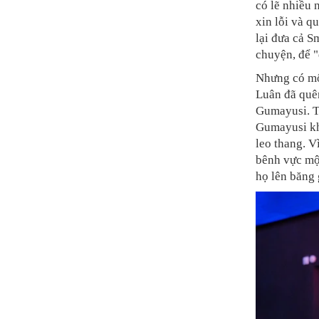
có lẽ nhiều 
xin lỗi và q
lại đưa cả S
chuyện, để "
Nhưng có một
Luân đã quê
Gumayusi. T
Gumayusi kh
leo thang. V
bênh vực một
họ lên băng 