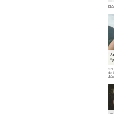
Khôn
Ăn
"g
Mới đ
cho 
chóng