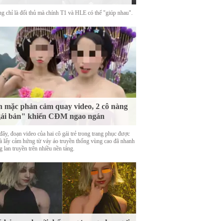
g chỉ là đối thủ mà chính T1 và HLE có thể "giúp nhau".
 mặc phản cảm quay video, 2 cô nàng
ái bản" khiến CĐM ngao ngán
ây, đoạn video của hai cô gái trẻ trong trang phục được
là lấy cảm hứng từ váy áo truyền thống vùng cao đã nhanh
 lan truyền trên nhiều nền tảng.