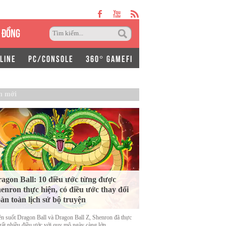
 ĐỒNG
LINE
PC/CONSOLE
360° GAMEFI
n mới
agon Ball: 10 điều ước từng được
enron thực hiện, có điều ước thay đổi
àn toàn lịch sử bộ truyện
n suốt Dragon Ball và Dragon Ball Z, Shenron đã thực
 rất nhiều điều ước với quy mô ngày càng lớn.