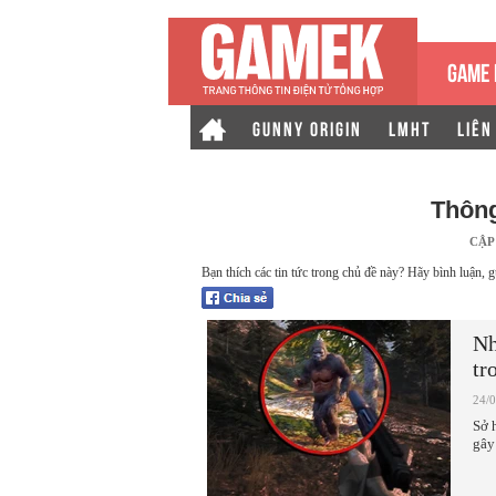
GAME 
GUNNY ORIGIN
LMHT
LIÊN
Thông
CẬP
Bạn thích các tin tức trong chủ đề này? Hãy bình luận, g
Nh
tr
24/
Sở 
gây