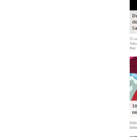
Dr
dù
Sa
Vì s
Saiy
thay
10
nu
Điểm
không