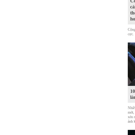
Có
cả
th
ho
Cộng
cực.
10
là
Nhiề
mới,
xén 
ảnh 