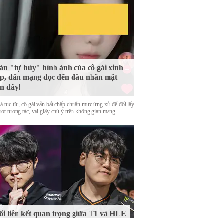
n "tự hủy" hình ảnh của cô gái xinh
p, dân mạng đọc đến đâu nhăn mặt
n đấy!
là tục tĩu, cô gái vẫn bất chấp chuẩn mực ứng xử để đổi lấy
ượt tương tác, vài giây chú ý trên không gian mạng.
i liên kết quan trọng giữa T1 và HLE