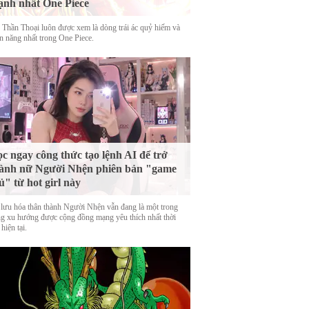
nh nhất One Piece
 Thần Thoại luôn được xem là dòng trái ác quỷ hiếm và
n năng nhất trong One Piece.
c ngay công thức tạo lệnh AI để trở
ành nữ Người Nhện phiên bản "game
ủ" từ hot girl này
 lưu hóa thân thành Người Nhện vẫn đang là một trong
g xu hướng được cộng đồng mạng yêu thích nhất thời
hiện tại.