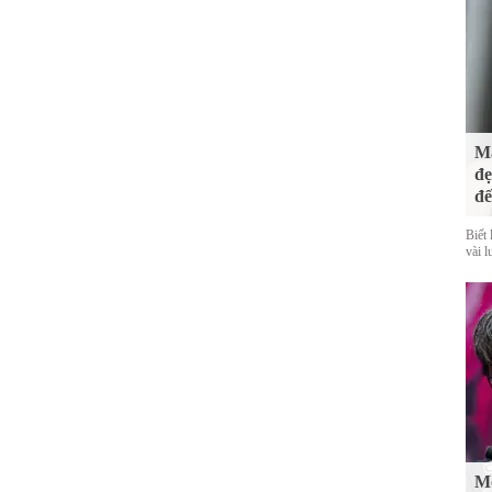
Mà
đẹ
đế
Biết 
vài l
Mố