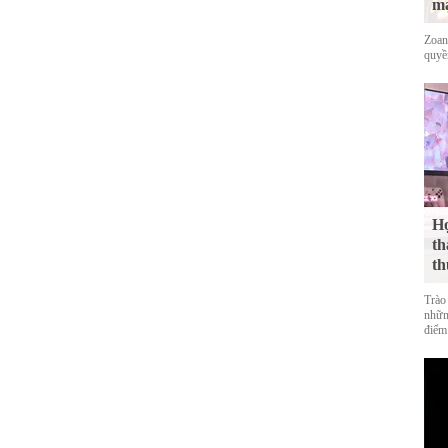
mạ
Zoan
quyề
Họ
th
th
Trào
nhữn
điểm 