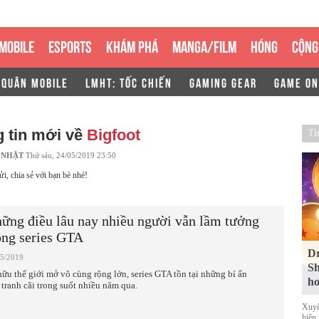
MOBILE
ESPORTS
KHÁM PHÁ
MANGA/FILM
HÓNG
CỘNG
 QUÂN MOBILE
LMHT: TỐC CHIẾN
GAMING GEAR
GAME ON
 tin mới về
Bigfoot
Ti
 NHẬT
Thứ sáu, 24/05/2019 23:50
ửi, chia sẻ với bạn bè nhé!
ững điều lâu nay nhiều người vẫn lầm tưởng
ong series GTA
Dr
05/2019
Sh
hữu thế giới mở vô cùng rộng lớn, series GTA tồn tại những bí ẩn
ho
 tranh cãi trong suốt nhiều năm qua.
Xuyê
hiện