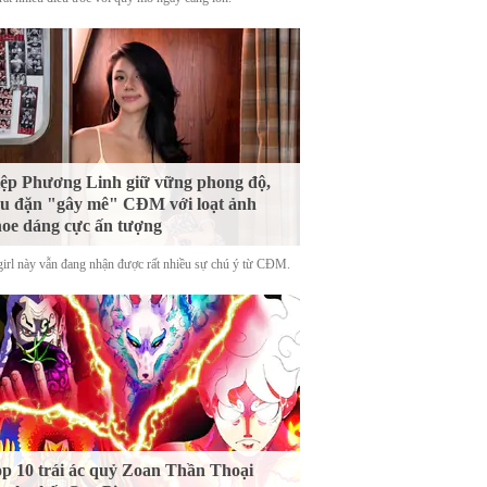
ệp Phương Linh giữ vững phong độ,
u đặn "gây mê" CĐM với loạt ảnh
oe dáng cực ấn tượng
girl này vẫn đang nhận được rất nhiều sự chú ý từ CĐM.
p 10 trái ác quỷ Zoan Thần Thoại