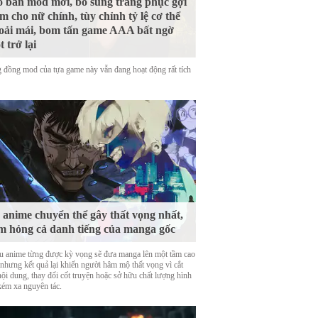
 bản mod mới, bổ sung trang phục gợi
m cho nữ chính, tùy chỉnh tỷ lệ cơ thể
oải mái, bom tấn game AAA bất ngờ
t trở lại
 đồng mod của tựa game này vẫn đang hoạt động rất tích
 anime chuyển thể gây thất vọng nhất,
m hỏng cả danh tiếng của manga gốc
u anime từng được kỳ vọng sẽ đưa manga lên một tầm cao
 nhưng kết quả lại khiến người hâm mộ thất vọng vì cắt
nội dung, thay đổi cốt truyện hoặc sở hữu chất lượng hình
kém xa nguyên tác.