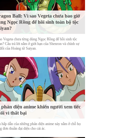
agon Ball: Vì sao Vegeta chưa bao giờ
ng Ngọc Rồng để hồi sinh toàn bộ tộc
iyan?
ao Vegeta chưa từng dùng Ngọc Rồng để hồi sinh tộc
an? Câu trả lời nằm ở giới hạn của Shenron và chính sự
 đổi của Hoàng tử Saiyan.
 phản diện anime khiến người xem tiếc
ối vì thất bại
 hấp dẫn của những phản diện anime này nằm ở chỗ họ
 đơn thuần đại diện cho cái ác.