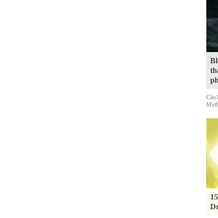
Bl
th
ph
Câu 
Myth
15
Dr