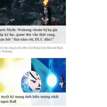
ack Myth: Wukong chuẩn bị hạ giá
ấp kỷ lục, game thủ vẫn thất vọng,
ản hồi "Hai năm rồi, DLC đâu?"
hỏi này cũng là nỗi niềm của không ít fan hâm mộ Black
: Wukong.
 tuyệt kỹ mang tính biểu tượng nhất
agon Ball