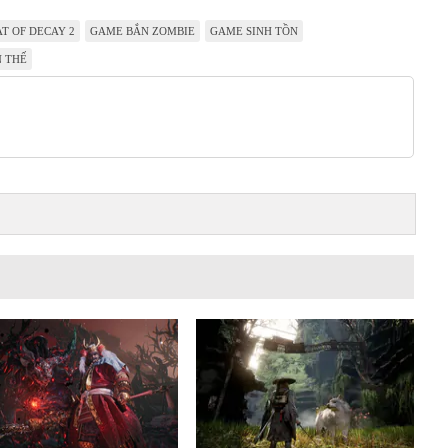
AT OF DECAY 2
GAME BẮN ZOMBIE
GAME SINH TỒN
 THẾ