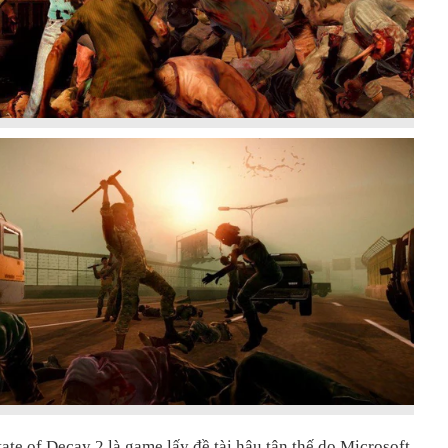
tate of Decay 2 là game lấy đề tài hậu tận thế do Microsoft