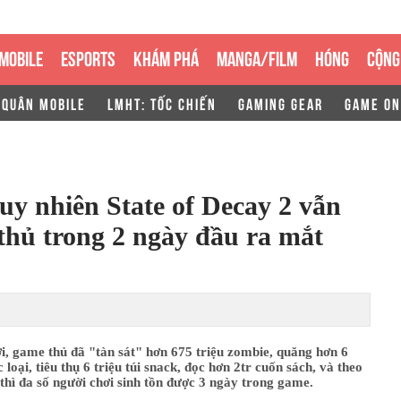
MOBILE
ESPORTS
KHÁM PHÁ
MANGA/FILM
HÓNG
CỘNG
 QUÂN MOBILE
LMHT: TỐC CHIẾN
GAMING GEAR
GAME ON
uy nhiên State of Decay 2 vẫn
 thủ trong 2 ngày đầu ra mắt
i, game thủ đã "tàn sát" hơn 675 triệu zombie, quăng hơn 6
 loại, tiêu thụ 6 triệu túi snack, đọc hơn 2tr cuốn sách, và theo
thì đa số người chơi sinh tồn được 3 ngày trong game.