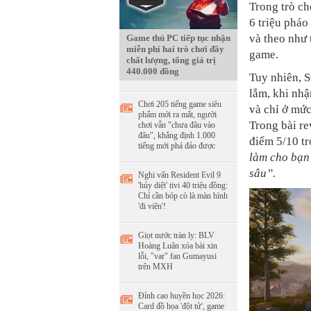
Trong trò ch
6 triệu pháo 
và theo như 
Game thủ PC tiếp tục nhận
miễn phí hai trò chơi đầy
game.
chất lượng, tổng giá trị
440.000 đồng
Tuy nhiên, S
lắm, khi nh
Chơi 205 tiếng game siêu
và chỉ ở mức
phẩm mới ra mắt, người
Trong bài r
chơi vẫn "chưa đâu vào
đâu", khẳng định 1.000
điểm 5/10 t
tiếng mới phá đảo được
làm cho bạn 
sâu”.
Nghi vấn Resident Evil 9
'hủy diệt' tivi 40 triệu đồng:
Chỉ cần bóp cò là màn hình
'đi viện'!
Giọt nước tràn ly: BLV
Hoàng Luân xóa bài xin
lỗi, "var" fan Gumayusi
trên MXH
Đỉnh cao huyền học 2026:
Card đồ họa 'đột tử', game