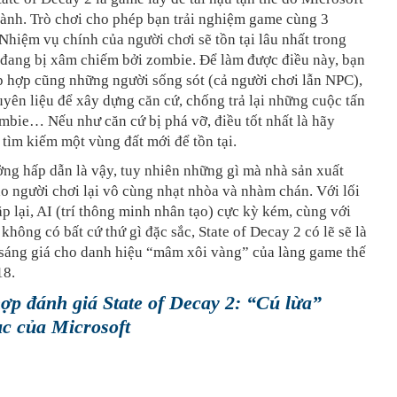
ành. Trò chơi cho phép bạn trải nghiệm game cùng 3
Nhiệm vụ chính của người chơi sẽ tồn tại lâu nhất trong
 đang bị xâm chiếm bởi zombie. Để làm được điều này, bạn
ập hợp cũng những người sống sót (cả người chơi lẫn NPC),
yên liệu để xây dựng căn cứ, chống trả lại những cuộc tấn
bie… Nếu như căn cứ bị phá vỡ, điều tốt nhất là hãy
 tìm kiếm một vùng đất mới để tồn tại.
ng hấp dẫn là vậy, tuy nhiên những gì mà nhà sản xuất
 người chơi lại vô cùng nhạt nhòa và nhàm chán. Với lối
lặp lại, AI (trí thông minh nhân tạo) cực kỳ kém, cùng với
 không có bất cứ thứ gì đặc sắc, State of Decay 2 có lẽ sẽ là
 sáng giá cho danh hiệu “mâm xôi vàng” của làng game thế
18.
ợp đánh giá State of Decay 2: “Cú lừa”
c của Microsoft