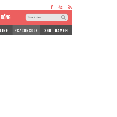
 ĐỒNG
LINE
PC/CONSOLE
360° GAMEFI