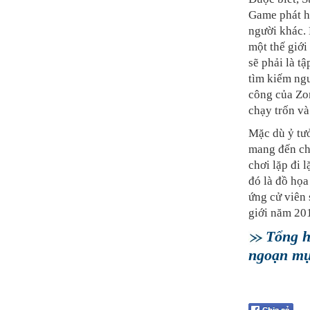
Game phát h
người khác. 
một thế giới
sẽ phải là t
tìm kiếm ngu
công của Zom
chạy trốn và
Mặc dù ỷ tưở
mang đến cho
chơi lặp đi 
đó là đồ họa
ứng cử viên
giới năm 20
Tổng h
ngoạn mụ