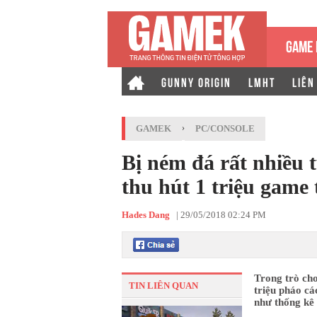
GAME 
GUNNY ORIGIN
LMHT
LIÊN
GAMEK
›
PC/CONSOLE
Bị ném đá rất nhiều t
thu hút 1 triệu game
Hades Dang
|
29/05/2018 02:24 PM
Trong trò chơ
TIN LIÊN QUAN
triệu pháo các
như thống kê 