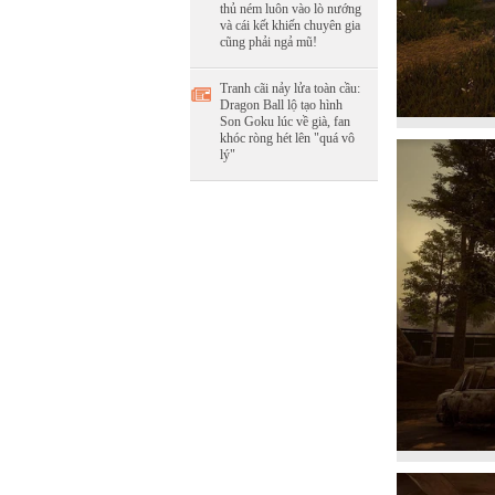
thủ ném luôn vào lò nướng
và cái kết khiến chuyên gia
cũng phải ngả mũ!
Tranh cãi nảy lửa toàn cầu:
Dragon Ball lộ tạo hình
Son Goku lúc về già, fan
khóc ròng hét lên "quá vô
lý"