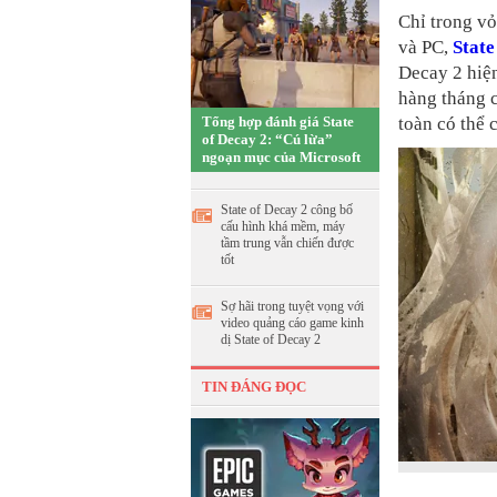
Chỉ trong vỏ
và PC,
State
Decay 2 hiện
hàng tháng 
Tổng hợp đánh giá State
toàn có thể 
of Decay 2: “Cú lừa”
ngoạn mục của Microsoft
State of Decay 2 công bố
cấu hình khá mềm, máy
tầm trung vẫn chiến được
tốt
Sợ hãi trong tuyệt vọng với
video quảng cáo game kinh
dị State of Decay 2
TIN ĐÁNG ĐỌC