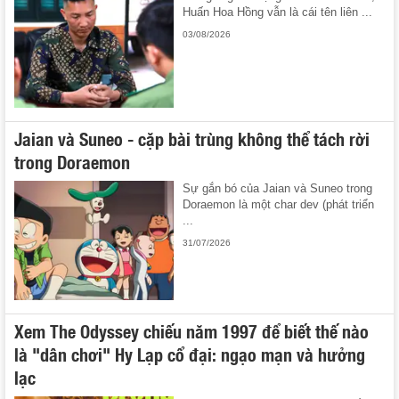
Huấn Hoa Hồng vẫn là cái tên liên ...
03/08/2026
Jaian và Suneo - cặp bài trùng không thể tách rời
trong Doraemon
Sự gắn bó của Jaian và Suneo trong
Doraemon là một char dev (phát triển
...
31/07/2026
Xem The Odyssey chiếu năm 1997 để biết thế nào
là "dân chơi" Hy Lạp cổ đại: ngạo mạn và hưởng
lạc