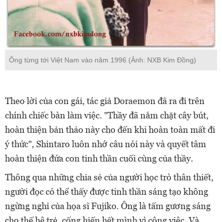
Ông từng tới Việt Nam vào năm 1996 (Ảnh: NXB Kim Đồng)
Theo lời của con gái, tác giả Doraemon đã ra đi trên
chính chiếc bàn làm việc. "Thầy đã nắm chặt cây bút,
hoàn thiện bản thảo này cho đến khi hoàn toàn mất đi
ý thức", Shintaro luôn nhớ câu nói này và quyết tâm
hoàn thiện đứa con tinh thần cuối cùng của thầy.
Thông qua những chia sẻ của người học trò thân thiết,
người đọc có thể thấy được tinh thần sáng tạo không
ngừng nghỉ của họa sĩ Fujiko. Ông là tấm gương sáng
cho thế hệ trẻ, cống hiến hết mình vì công việc. Và