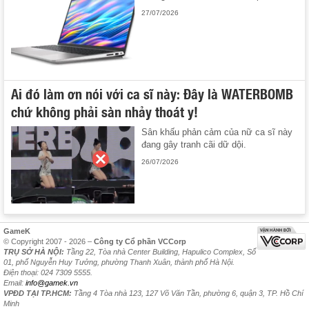
27/07/2026
Ai đó làm ơn nói với ca sĩ này: Đây là WATERBOMB
chứ không phải sàn nhảy thoát y!
Sân khấu phản cảm của nữ ca sĩ này
đang gây tranh cãi dữ dội.
26/07/2026
GameK
© Copyright 2007 - 2026 –
Công ty Cổ phần VCCorp
TRỤ SỞ HÀ NỘI:
Tầng 22, Tòa nhà Center Building, Hapulico Complex, Số
01, phố Nguyễn Huy Tưởng, phường Thanh Xuân, thành phố Hà Nội.
Điện thoại: 024 7309 5555.
Email:
info@gamek.vn
VPĐD TẠI TP.HCM:
Tầng 4 Tòa nhà 123, 127 Võ Văn Tần, phường 6, quận 3, TP. Hồ Chí
Minh