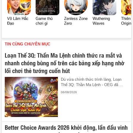
Võ Lâm Hắc
Game thủ
Zenless Zone
Wuthering
Thiên 
Đạo
chơi gì
Zero
Waves
Origin
TIN CÙNG CHUYÊN MỤC
Loạn Thế 3Q: Thần Ma Lệnh chính thức ra mắt và
nhanh chóng bùng nổ trên các bảng xếp hạng nhờ
lối chơi thẻ tướng cuốn hút
Dù vừa chính thức trình làng, Loạn
Thế 3Q: Thần Ma Lệnh - OEG đã ...
06/08/2026
Better Choice Awards 2026 khởi động, lần đầu vinh