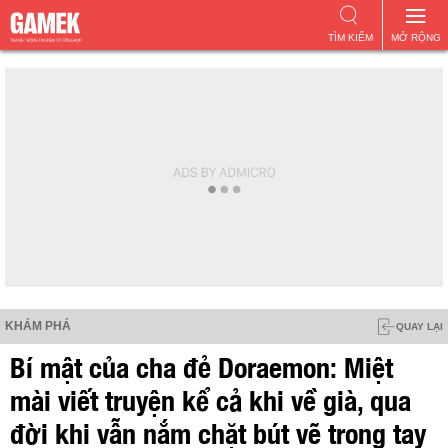
TÌM KIẾM
MỞ RỘNG
KHÁM PHÁ
QUAY LẠI
Bí mật của cha đẻ Doraemon: Miệt
mài viết truyện kể cả khi về già, qua
đời khi vẫn nắm chặt bút vẽ trong tay