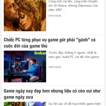
Cùng một cái tên, cùng một chuyến
trở về Ithaca, nhưng Odysseus của
năm 1997 ...
30/07/2026
Chiếc PC từng phục vụ game giờ phải "gánh" cả
cuộc đời của game thủ
Trước đây, không ít người, nhất là
nam giới, build PC chỉ để chơi game
...
29/07/2026
Game ngày nay đẹp hơn nhưng liệu có còn vui như
game ngày xưa
Sự lột xác về đồ họa khiến game hiện