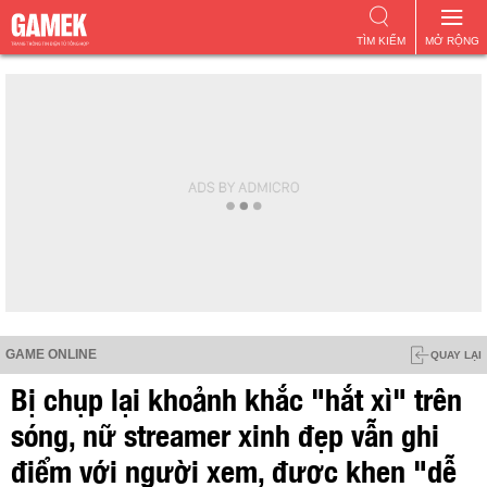
TÌM KIẾM
MỞ RỘNG
GAME ONLINE
QUAY LẠI
Bị chụp lại khoảnh khắc "hắt xì" trên
sóng, nữ streamer xinh đẹp vẫn ghi
điểm với người xem, được khen "dễ