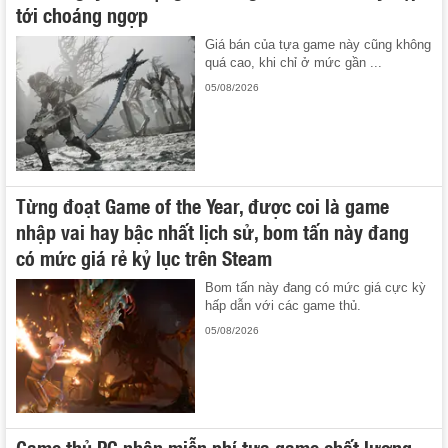
tới choáng ngợp
Giá bán của tựa game này cũng không
quá cao, khi chỉ ở mức gần ...
05/08/2026
Từng đoạt Game of the Year, được coi là game
nhập vai hay bậc nhất lịch sử, bom tấn này đang
có mức giá rẻ kỷ lục trên Steam
Bom tấn này đang có mức giá cực kỳ
hấp dẫn với các game thủ.
05/08/2026
Game thủ PC nhận miễn phí tựa game chất lượng