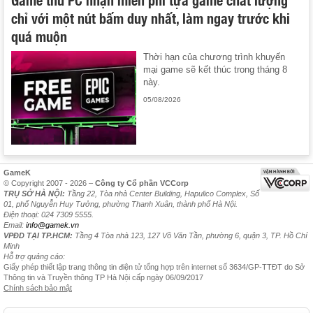
chỉ với một nút bấm duy nhất, làm ngay trước khi
quá muộn
Thời hạn của chương trình khuyến
mại game sẽ kết thúc trong tháng 8
này.
05/08/2026
GameK
© Copyright 2007 - 2026 –
Công ty Cổ phần VCCorp
TRỤ SỞ HÀ NỘI:
Tầng 22, Tòa nhà Center Building, Hapulico Complex, Số
01, phố Nguyễn Huy Tưởng, phường Thanh Xuân, thành phố Hà Nội.
Điện thoại: 024 7309 5555.
Email:
info@gamek.vn
VPĐD TẠI TP.HCM:
Tầng 4 Tòa nhà 123, 127 Võ Văn Tần, phường 6, quận 3, TP. Hồ Chí
Minh
Hỗ trợ quảng cáo:
Giấy phép thiết lập trang thông tin điện tử tổng hợp trên internet số 3634/GP-TTĐT do Sở
Thông tin và Truyền thông TP Hà Nội cấp ngày 06/09/2017
Chính sách bảo mật