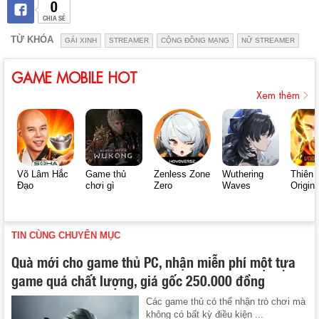
0
CHIA SẺ
TỪ KHÓA
GÁI XINH
STREAMER
CỘNG ĐỒNG MẠNG
NỮ STREAMER
GAME MOBILE HOT
Xem thêm
Võ Lâm Hắc
Game thủ
Zenless Zone
Wuthering
Thiên 
Đạo
chơi gì
Zero
Waves
Origin
TIN CÙNG CHUYÊN MỤC
Quà mới cho game thủ PC, nhận miễn phí một tựa
game quá chất lượng, giá gốc 250.000 đồng
Các game thủ có thể nhận trò chơi mà
không có bất kỳ điều kiện ...