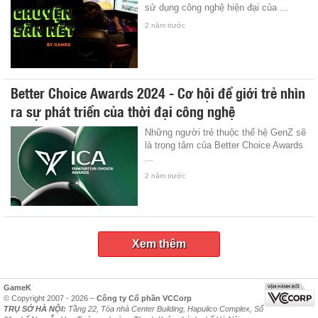
sử dụng công nghệ hiện đại của ...
2 năm trước
Better Choice Awards 2024 - Cơ hội để giới trẻ nhìn
ra sự phát triển của thời đại công nghệ
Những người trẻ thuộc thế hệ GenZ sẽ
là trọng tâm của Better Choice Awards
...
2 năm trước
Xem thêm
GameK
© Copyright 2007 - 2026 –
Công ty Cổ phần VCCorp
TRỤ SỞ HÀ NỘI:
Tầng 22, Tòa nhà Center Building, Hapulico Complex, Số