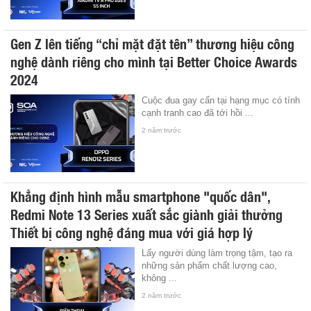
Gen Z lên tiếng “chỉ mặt đặt tên” thương hiệu công
nghệ dành riêng cho mình tại Better Choice Awards
2024
Cuộc đua gay cấn tại hạng mục có tính
cạnh tranh cao đã tới hồi ...
2 năm trước
Khẳng định hình mẫu smartphone "quốc dân",
Redmi Note 13 Series xuất sắc giành giải thưởng
Thiết bị công nghệ đáng mua với giá hợp lý
Lấy người dùng làm trọng tậm, tạo ra
những sản phẩm chất lượng cao,
không ...
2 năm trước