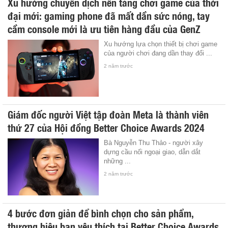
Xu hướng chuyển dịch nền tảng chơi game của thời
đại mới: gaming phone đã mất dần sức nóng, tay
cầm console mới là ưu tiên hàng đầu của GenZ
Xu hướng lựa chọn thiết bị chơi game
của người chơi đang dần thay đổi ...
2 năm trước
Giám đốc người Việt tập đoàn Meta là thành viên
thứ 27 của Hội đồng Better Choice Awards 2024
Bà Nguyễn Thu Thảo - người xây
dựng cầu nối ngoại giao, dẫn dắt
những ...
2 năm trước
4 bước đơn giản để bình chọn cho sản phẩm,
thương hiệu bạn yêu thích tại Better Choice Awards