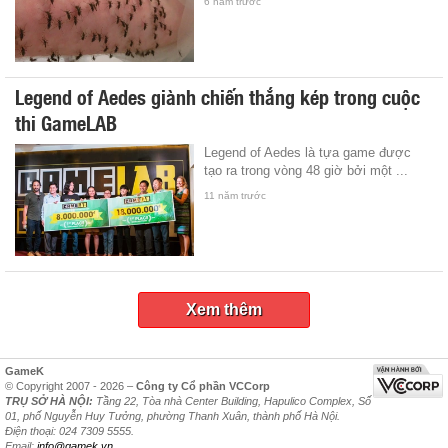
6 năm trước
Legend of Aedes giành chiến thắng kép trong cuộc
thi GameLAB
Legend of Aedes là tựa game được
tạo ra trong vòng 48 giờ bởi một ...
11 năm trước
Xem thêm
GameK
© Copyright 2007 - 2026 –
Công ty Cổ phần VCCorp
TRỤ SỞ HÀ NỘI:
Tầng 22, Tòa nhà Center Building, Hapulico Complex, Số
01, phố Nguyễn Huy Tưởng, phường Thanh Xuân, thành phố Hà Nội.
Điện thoại: 024 7309 5555.
Email:
info@gamek.vn