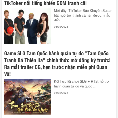
TikToker nổi tiếng khiến CĐM tranh cãi
Mới đây, TikToker Bảo Khuyên Susan
bất ngờ trở thành cái tên được nhắc
đến ...
06/08/2026
Game SLG Tam Quốc hành quân tự do "Tam Quốc:
Tranh Bá Thiên Hạ" chính thức mở đăng ký trước!
Ra mắt trailer CG, hẹn trước nhận miễn phí Quan
Vũ!
Kết hợp lối chơi SLG + RTS, hỗ trợ
hành quân tự do và quốc ...
06/08/2026