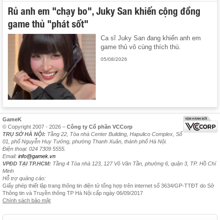
Rủ anh em "chạy bo", Juky San khiến cộng đồng
game thủ "phát sốt"
Ca sĩ Juky San đang khiến anh em
game thủ vô cùng thích thú.
05/08/2026
GameK
© Copyright 2007 - 2026 –
Công ty Cổ phần VCCorp
TRỤ SỞ HÀ NỘI:
Tầng 22, Tòa nhà Center Building, Hapulico Complex, Số
01, phố Nguyễn Huy Tưởng, phường Thanh Xuân, thành phố Hà Nội.
Điện thoại: 024 7309 5555.
Email:
info@gamek.vn
VPĐD TẠI TP.HCM:
Tầng 4 Tòa nhà 123, 127 Võ Văn Tần, phường 6, quận 3, TP. Hồ Chí
Minh
Hỗ trợ quảng cáo:
Giấy phép thiết lập trang thông tin điện tử tổng hợp trên internet số 3634/GP-TTĐT do Sở
Thông tin và Truyền thông TP Hà Nội cấp ngày 06/09/2017
Chính sách bảo mật