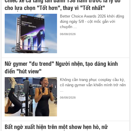
cho lựa chọn "Tốt hơn", thay vì "Tốt nhất"
Better Choice Awards 2026 khởi động
đúng ngày 5/8 - cột mốc gắn với
chuyến ...
06/08/2026
Nữ gymer "đu trend" Người nhện, tạo dáng kinh
điển "hút view"
Không cần trang phục cosplay cầu kỳ,
cô nàng gymer vẫn khiến mình trở nên
...
06/08/2026
Bất ngờ xuất hiện trên một show hẹn hò, nữ