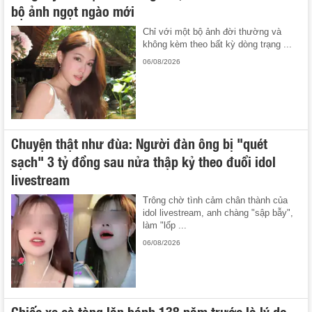
bộ ảnh ngọt ngào mới
Chỉ với một bộ ảnh đời thường và
không kèm theo bất kỳ dòng trạng ...
06/08/2026
Chuyện thật như đùa: Người đàn ông bị "quét
sạch" 3 tỷ đồng sau nửa thập kỷ theo đuổi idol
livestream
Trông chờ tình cảm chân thành của
idol livestream, anh chàng "sập bẫy",
làm "lốp ...
06/08/2026
Chiếc xe cà tàng lăn bánh 138 năm trước là lý do