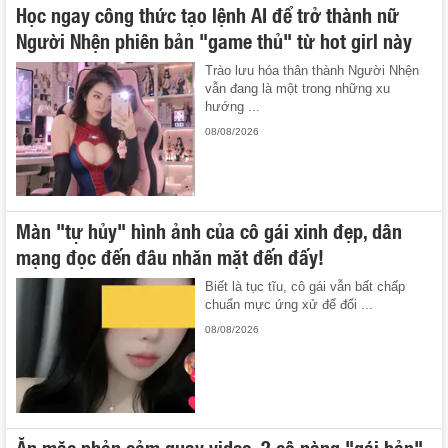
Học ngay công thức tạo lệnh AI để trở thành nữ
Người Nhện phiên bản "game thủ" từ hot girl này
Trào lưu hóa thân thành Người Nhện
vẫn đang là một trong những xu
hướng ...
08/08/2026
Màn "tự hủy" hình ảnh của cô gái xinh đẹp, dân
mạng đọc đến đâu nhăn mặt đến đấy!
Biết là tục tĩu, cô gái vẫn bất chấp
chuẩn mực ứng xử để đổi ...
08/08/2026
Ăn mặc phản cảm quay video, 2 cô nàng "gái bản"