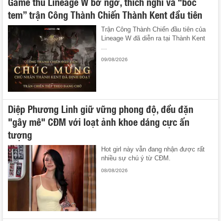
Game thủ Lineage W bỡ ngỡ, thích nghi và “bóc
tem” trận Công Thành Chiến Thành Kent đầu tiên
Trận Công Thành Chiến đầu tiên của
Lineage W đã diễn ra tại Thành Kent
...
09/08/2026
Diệp Phương Linh giữ vững phong độ, đều đặn
"gây mê" CĐM với loạt ảnh khoe dáng cực ấn
tượng
Hot girl này vẫn đang nhận được rất
nhiều sự chú ý từ CĐM.
08/08/2026