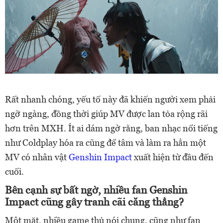
Rất nhanh chóng, yếu tố này đã khiến người xem phải
ngỡ ngàng, đồng thời giúp MV được lan tỏa rộng rãi
hơn trên MXH. Ít ai dám ngờ rằng, ban nhạc nổi tiếng
như Coldplay hóa ra cũng để tâm và làm ra hẳn một
MV có nhân vật
Genshin Impact
xuất hiện từ đầu đến
cuối.
Bên cạnh sự bất ngờ, nhiều fan Genshin
Impact cũng gây tranh cãi căng thẳng?
Một mặt, nhiều game thủ nói chung, cũng như fan