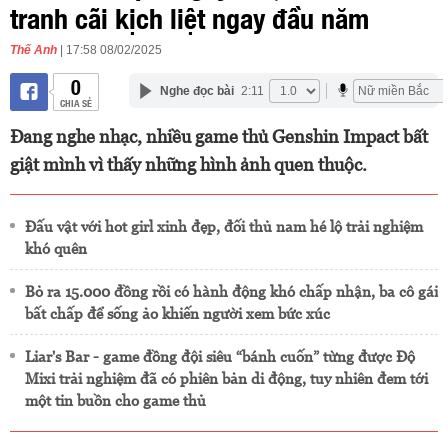
tranh cãi kịch liệt ngay đầu năm
Thế Anh
| 17:58 08/02/2025
0
Nghe đọc bài
2:11
CHIA SẺ
Đang nghe nhạc, nhiều game thủ Genshin Impact bất
giật mình vì thấy những hình ảnh quen thuộc.
Đấu vật với hot girl xinh đẹp, đối thủ nam hé lộ trải nghiệm
khó quên
Bỏ ra 15.000 đồng rồi có hành động khó chấp nhận, ba cô gái
bất chấp để sống ảo khiến người xem bức xúc
Liar's Bar - game đồng đội siêu “bánh cuốn” từng được Độ
Mixi trải nghiệm đã có phiên bản di động, tuy nhiên đem tới
một tin buồn cho game thủ