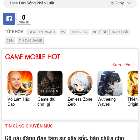
Theo
Đời Sống Pháp Luật
Copy link
0
CHIA SẺ
TỪ KHÓA
GENSHIN IMPACT
MV
COLDPLAY
NGHỆ SĨ
TRANH CÃI
CĐM
TIN TỨC GAME
GAME MOBILE HOT
Xem thêm
Võ Lâm Hắc
Game thủ
Zenless Zone
Wuthering
Thiên 
Đạo
chơi gì
Zero
Waves
Origin
TIN CÙNG CHUYÊN MỤC
Cô gái đăng đàn tâm sự gây sốc, bào chữa cho