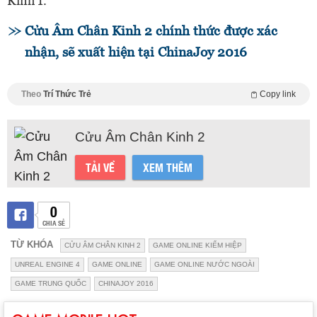
Kinh 1.
Cửu Âm Chân Kinh 2 chính thức được xác
nhận, sẽ xuất hiện tại ChinaJoy 2016
Theo
Trí Thức Trẻ
Copy link
Cửu Âm Chân Kinh 2
TẢI VỀ
XEM THÊM
0
CHIA SẺ
TỪ KHÓA
CỬU ÂM CHÂN KINH 2
GAME ONLINE KIẾM HIỆP
UNREAL ENGINE 4
GAME ONLINE
GAME ONLINE NƯỚC NGOÀI
GAME TRUNG QUỐC
CHINAJOY 2016