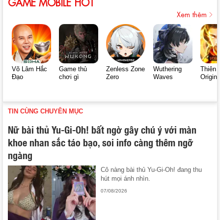
GAME MOBILE HOT
Xem thêm
Võ Lâm Hắc
Game thủ
Zenless Zone
Wuthering
Thiên 
Đạo
chơi gì
Zero
Waves
Origin
TIN CÙNG CHUYÊN MỤC
Nữ bài thủ Yu-Gi-Oh! bất ngờ gây chú ý với màn
khoe nhan sắc táo bạo, soi info càng thêm ngỡ
ngàng
Cô nàng bài thủ Yu-Gi-Oh! đang thu
hút mọi ánh nhìn.
07/08/2026