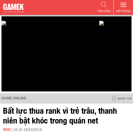
TÌM KIẾM
MỞ RỘNG
GAME ONLINE
QUAY LẠI
Bất lực thua rank vì trẻ trâu, thanh
niên bật khóc trong quán net
RED
| 16:20 18/10/2016