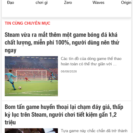
Đạo
chơi gì
Zero
Waves
Origin
TIN CÙNG CHUYÊN MỤC
Steam vừa ra mắt thêm một game bóng đá khá
chất lượng, miễn phí 100%, người dùng nên thử
ngay
Các tín đồ của dòng game thể thao
hoàn toàn có thể thư giãn với ...
06/08/2026
Bom tấn game huyền thoại lại chạm đáy giá, thấp
kỷ lục trên Steam, người chơi tiết kiệm gần 1,2
triệu
Tựa game này chắc chắn đã trở thành