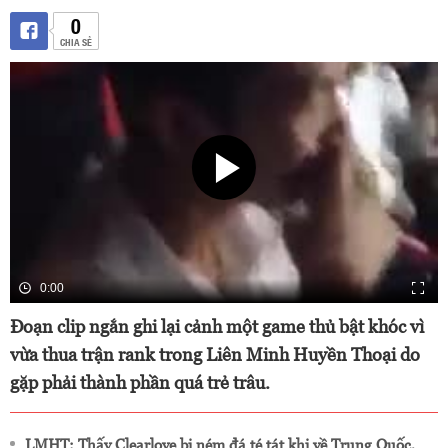
0
CHIA SẺ
0:00
Đoạn clip ngắn ghi lại cảnh một game thủ bật khóc vì
vừa thua trận rank trong Liên Minh Huyền Thoại do
gặp phải thành phần quá trẻ trâu.
LMHT: Thấy Clearlove bị ném đá té tát khi về Trung Quốc,