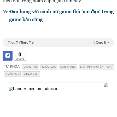
theo dõi trong đoạn clip ngắn trên đây.
Đau bụng với cảnh nữ game thủ 'xin đạn' trong
game bắn súng
Theo
Trí Thức Trẻ
Copy link
0
CHIA SẺ
TỪ KHÓA
GAME THỦ
KHÓC LÓC
ĐÁNH RANK
LIÊN MINH HUYỀN THOẠI
QUÁN NET
VIDEO CLIP