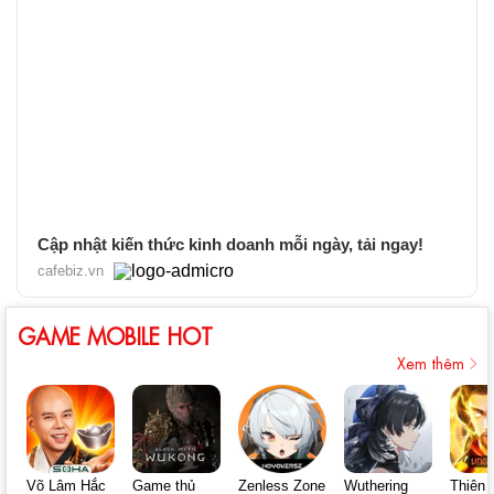
Cập nhật kiến thức kinh doanh mỗi ngày, tải ngay!
cafebiz.vn
GAME MOBILE HOT
Xem thêm
Võ Lâm Hắc
Game thủ
Zenless Zone
Wuthering
Thiên 